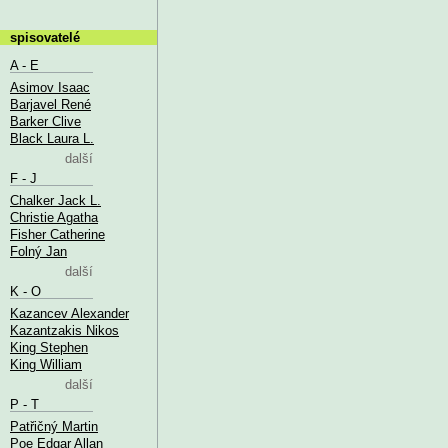
spisovatelé
A - E
Asimov Isaac
Barjavel René
Barker Clive
Black Laura L.
další
F - J
Chalker Jack L.
Christie Agatha
Fisher Catherine
Folný Jan
další
K - O
Kazancev Alexander
Kazantzakis Nikos
King Stephen
King William
další
P - T
Patřičný Martin
Poe Edgar Allan