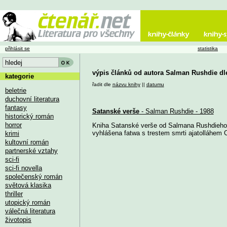
přihlásit se
statistika
výpis článků od autora Salman Rushdie dl
kategorie
řadit dle
názvu knihy
||
datumu
beletrie
duchovní literatura
fantasy
Satanské verše
- Salman Rushdie - 1988
historický román
horror
Kniha Satanské verše od Salmana Rushdieho, k
vyhlášena fatwa s trestem smrti ajatolláhem 
krimi
kultovní román
partnerské vztahy
sci-fi
sci-fi novella
společenský román
světová klasika
thriller
utopický román
válečná literatura
životopis