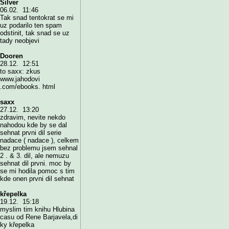
Silver
06.02. 11:46
Tak snad tentokrat se mi
uz podarilo ten spam
odstinit, tak snad se uz
tady neobjevi
Dooren
28.12. 12:51
to saxx: zkus
www.jahodovi
.com/ebooks. html
saxx
27.12. 13:20
zdravim, nevite nekdo
nahodou kde by se dal
sehnat prvni dil serie
nadace ( nadace ), celkem
bez problemu jsem sehnal
2 . & 3. dil, ale nemuzu
sehnat dil prvni. moc by
se mi hodila pomoc s tim
kde onen prvni dil sehnat
křepelka
19.12. 15:18
myslim tim knihu Hlubina
casu od Rene Barjavela,di
ky křepelka