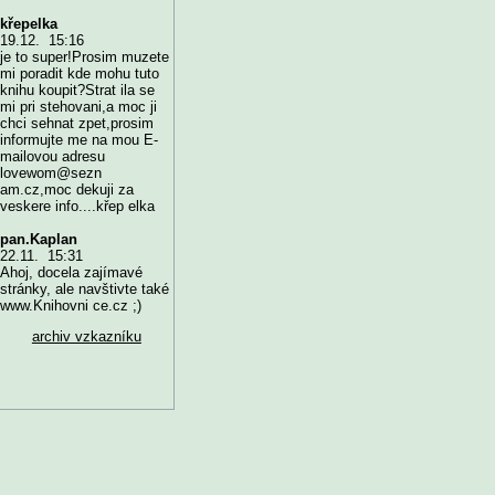
křepelka
19.12. 15:16
je to super!Prosim muzete
mi poradit kde mohu tuto
knihu koupit?Strat ila se
mi pri stehovani,a moc ji
chci sehnat zpet,prosim
informujte me na mou E-
mailovou adresu
lovewom@sezn
am.cz,moc dekuji za
veskere info....křep elka
pan.Kaplan
22.11. 15:31
Ahoj, docela zajímavé
stránky, ale navštivte také
www.Knihovni ce.cz ;)
archiv vzkazníku