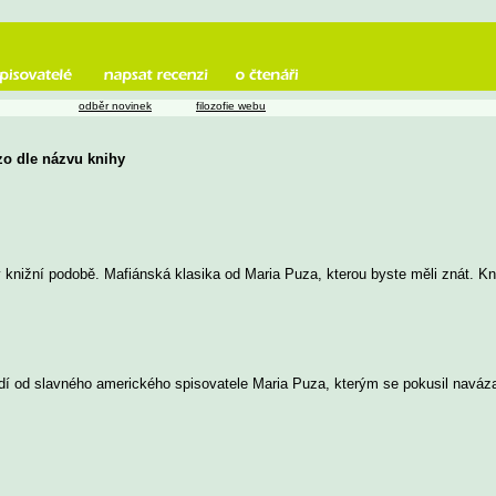
odběr novinek
filozofie webu
zo dle názvu knihy
v knižní podobě. Mafiánská klasika od Maria Puza, kterou byste měli znát. 
dí od slavného amerického spisovatele Maria Puza, kterým se pokusil naváz