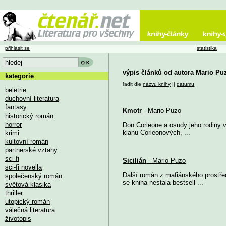
přihlásit se
statistika
výpis článků od autora Mario Pu
kategorie
řadit dle
názvu knihy
||
datumu
beletrie
duchovní literatura
fantasy
Kmotr
- Mario Puzo
historický román
horror
Don Corleone a osudy jeho rodiny 
klanu Corleonových, ...
krimi
kultovní román
partnerské vztahy
sci-fi
Sicilián
- Mario Puzo
sci-fi novella
Další román z mafiánského prostře
společenský román
se kniha nestala bestsell ...
světová klasika
thriller
utopický román
válečná literatura
životopis