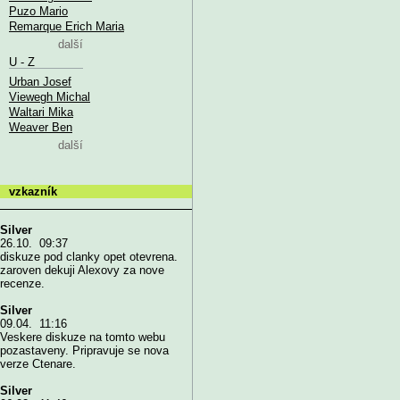
Puzo Mario
Remarque Erich Maria
další
U - Z
Urban Josef
Viewegh Michal
Waltari Mika
Weaver Ben
další
vzkazník
Silver
26.10. 09:37
diskuze pod clanky opet otevrena.
zaroven dekuji Alexovy za nove
recenze.
Silver
09.04. 11:16
Veskere diskuze na tomto webu
pozastaveny. Pripravuje se nova
verze Ctenare.
Silver