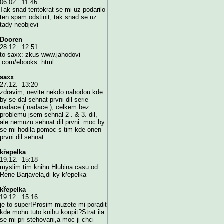
06.02. 11:46
Tak snad tentokrat se mi uz podarilo
ten spam odstinit, tak snad se uz
tady neobjevi
Dooren
28.12. 12:51
to saxx: zkus www.jahodovi
.com/ebooks. html
saxx
27.12. 13:20
zdravim, nevite nekdo nahodou kde
by se dal sehnat prvni dil serie
nadace ( nadace ), celkem bez
problemu jsem sehnal 2 . & 3. dil,
ale nemuzu sehnat dil prvni. moc by
se mi hodila pomoc s tim kde onen
prvni dil sehnat
křepelka
19.12. 15:18
myslim tim knihu Hlubina casu od
Rene Barjavela,di ky křepelka
křepelka
19.12. 15:16
je to super!Prosim muzete mi poradit
kde mohu tuto knihu koupit?Strat ila
se mi pri stehovani,a moc ji chci