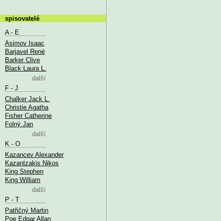
spisovatelé
A - E
Asimov Isaac
Barjavel René
Barker Clive
Black Laura L.
další
F - J
Chalker Jack L.
Christie Agatha
Fisher Catherine
Folný Jan
další
K - O
Kazancev Alexander
Kazantzakis Nikos
King Stephen
King William
další
P - T
Patřičný Martin
Poe Edgar Allan