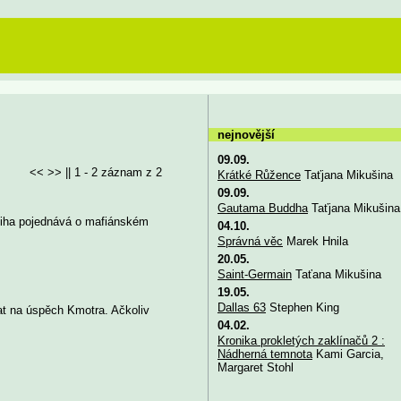
nejnovější
09.09.
<< >> || 1 - 2 záznam z 2
Krátké Růžence
Taťjana Mikušina
09.09.
Gautama Buddha
Taťjana Mikušina
Kniha pojednává o mafiánském
04.10.
Správná věc
Marek Hnila
20.05.
Saint-Germain
Taťana Mikušina
19.05.
Dallas 63
Stephen King
at na úspěch Kmotra. Ačkoliv
04.02.
Kronika prokletých zaklínačů 2 :
Nádherná temnota
Kami Garcia,
Margaret Stohl