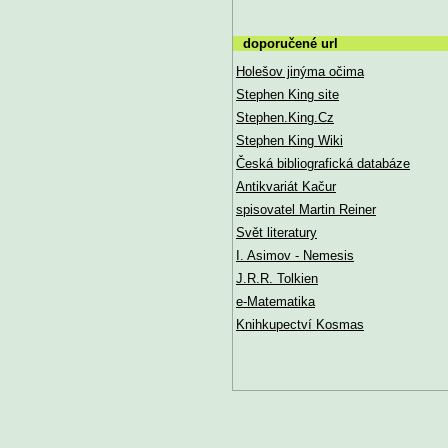
doporučené url
Holešov jinýma očima
Stephen King site
Stephen.King.Cz
Stephen King Wiki
Česká bibliografická databáze
Antikvariát Kačur
spisovatel Martin Reiner
Svět literatury
I. Asimov - Nemesis
J.R.R. Tolkien
e-Matematika
Knihkupectví Kosmas