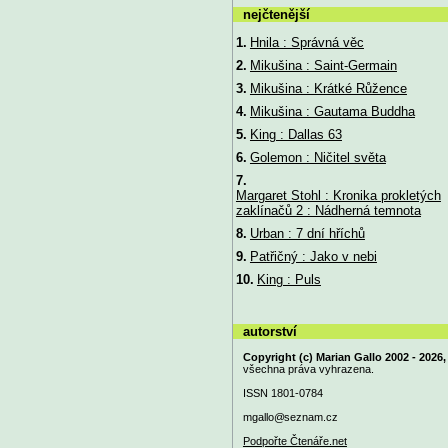
nejčtenější
1.
Hnila : Správná věc
2.
Mikušina : Saint-Germain
3.
Mikušina : Krátké Růžence
4.
Mikušina : Gautama Buddha
5.
King : Dallas 63
6.
Golemon : Ničitel světa
7.
Margaret Stohl : Kronika prokletých
zaklínačů 2 : Nádherná temnota
8.
Urban : 7 dní hříchů
9.
Patřičný : Jako v nebi
10.
King : Puls
autorství
Copyright (c) Marian Gallo 2002 - 2026,
všechna práva vyhrazena.
ISSN 1801-0784
mgallo@
seznam.cz
Podpořte Čtenáře.net