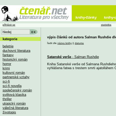
přihlásit se
statistika
výpis článků od autora Salman Rushdie dl
kategorie
řadit dle
názvu knihy
||
datumu
beletrie
duchovní literatura
fantasy
Satanské verše
- Salman Rushdie
historický román
horror
Kniha Satanské verše od Salmana Rushdieho, k
vyhlášena fatwa s trestem smrti ajatolláhem 
krimi
kultovní román
partnerské vztahy
sci-fi
sci-fi novella
společenský román
světová klasika
thriller
utopický román
válečná literatura
životopis