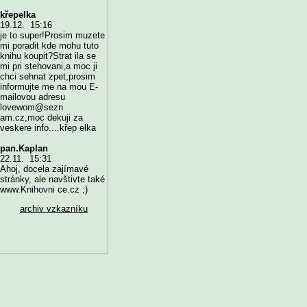
křepelka
19.12. 15:16
je to super!Prosim muzete
mi poradit kde mohu tuto
knihu koupit?Strat ila se
mi pri stehovani,a moc ji
chci sehnat zpet,prosim
informujte me na mou E-
mailovou adresu
lovewom@sezn
am.cz,moc dekuji za
veskere info....křep elka
pan.Kaplan
22.11. 15:31
Ahoj, docela zajímavé
stránky, ale navštivte také
www.Knihovni ce.cz ;)
archiv vzkazníku