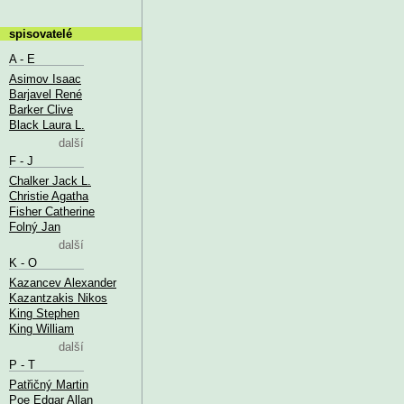
spisovatelé
A - E
Asimov Isaac
Barjavel René
Barker Clive
Black Laura L.
další
F - J
Chalker Jack L.
Christie Agatha
Fisher Catherine
Folný Jan
další
K - O
Kazancev Alexander
Kazantzakis Nikos
King Stephen
King William
další
P - T
Patřičný Martin
Poe Edgar Allan