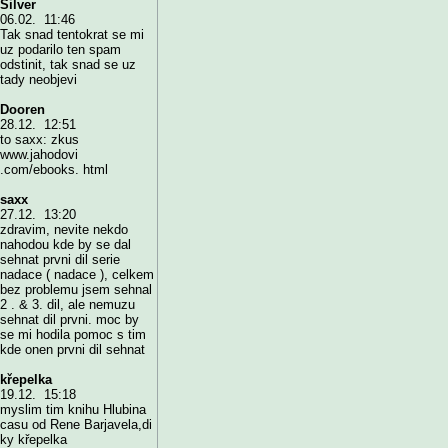
Silver
06.02. 11:46
Tak snad tentokrat se mi
uz podarilo ten spam
odstinit, tak snad se uz
tady neobjevi
Dooren
28.12. 12:51
to saxx: zkus
www.jahodovi
.com/ebooks. html
saxx
27.12. 13:20
zdravim, nevite nekdo
nahodou kde by se dal
sehnat prvni dil serie
nadace ( nadace ), celkem
bez problemu jsem sehnal
2 . & 3. dil, ale nemuzu
sehnat dil prvni. moc by
se mi hodila pomoc s tim
kde onen prvni dil sehnat
křepelka
19.12. 15:18
myslim tim knihu Hlubina
casu od Rene Barjavela,di
ky křepelka