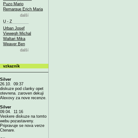
Puzo Mario
Remarque Erich Maria
další
U - Z
Urban Josef
Viewegh Michal
Waltari Mika
Weaver Ben
další
vzkazník
Silver
26.10. 09:37
diskuze pod clanky opet
otevrena. zaroven dekuji
Alexovy za nove recenze.
Silver
09.04. 11:16
Veskere diskuze na tomto
webu pozastaveny.
Pripravuje se nova verze
Ctenare.