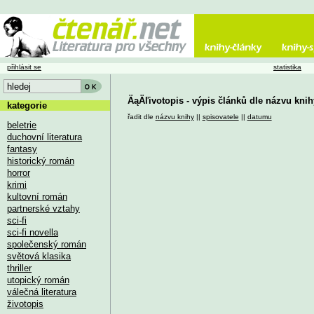
přihlásit se
statistika
ÄąÄľivotopis - výpis článků dle názvu knih
kategorie
řadit dle
názvu knihy
||
spisovatele
||
datumu
beletrie
duchovní literatura
fantasy
historický román
horror
krimi
kultovní román
partnerské vztahy
sci-fi
sci-fi novella
společenský román
světová klasika
thriller
utopický román
válečná literatura
životopis