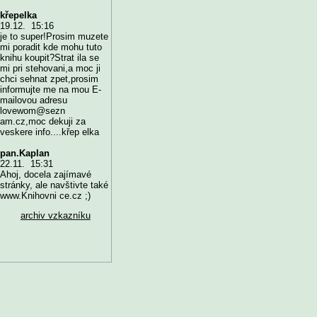
křepelka
19.12. 15:16
je to super!Prosim muzete
mi poradit kde mohu tuto
knihu koupit?Strat ila se
mi pri stehovani,a moc ji
chci sehnat zpet,prosim
informujte me na mou E-
mailovou adresu
lovewom@sezn
am.cz,moc dekuji za
veskere info....křep elka
pan.Kaplan
22.11. 15:31
Ahoj, docela zajímavé
stránky, ale navštivte také
www.Knihovni ce.cz ;)
archiv vzkazníku