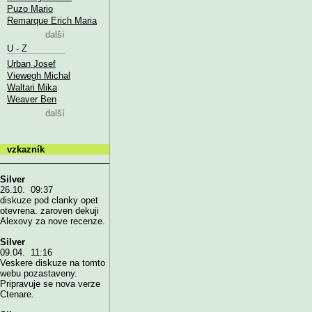
Puzo Mario
Remarque Erich Maria
další
U - Z
Urban Josef
Viewegh Michal
Waltari Mika
Weaver Ben
další
vzkazník
Silver
26.10. 09:37
diskuze pod clanky opet
otevrena. zaroven dekuji
Alexovy za nove recenze.
Silver
09.04. 11:16
Veskere diskuze na tomto
webu pozastaveny.
Pripravuje se nova verze
Ctenare.