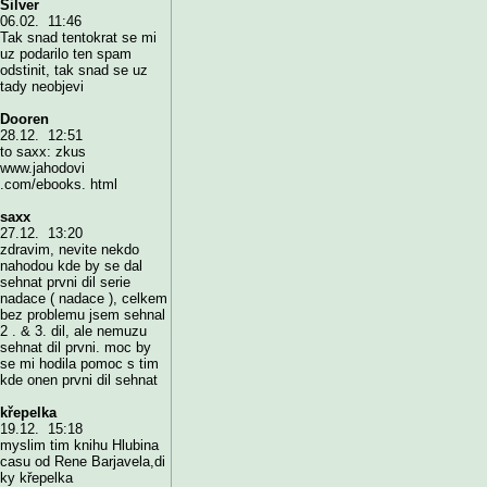
Silver
06.02. 11:46
Tak snad tentokrat se mi
uz podarilo ten spam
odstinit, tak snad se uz
tady neobjevi
Dooren
28.12. 12:51
to saxx: zkus
www.jahodovi
.com/ebooks. html
saxx
27.12. 13:20
zdravim, nevite nekdo
nahodou kde by se dal
sehnat prvni dil serie
nadace ( nadace ), celkem
bez problemu jsem sehnal
2 . & 3. dil, ale nemuzu
sehnat dil prvni. moc by
se mi hodila pomoc s tim
kde onen prvni dil sehnat
křepelka
19.12. 15:18
myslim tim knihu Hlubina
casu od Rene Barjavela,di
ky křepelka