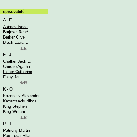
spisovatelé
A - E
Asimov Isaac
Barjavel René
Barker Clive
Black Laura L.
další
F - J
Chalker Jack L.
Christie Agatha
Fisher Catherine
Folný Jan
další
K - O
Kazancev Alexander
Kazantzakis Nikos
King Stephen
King William
další
P - T
Patřičný Martin
Poe Edgar Allan