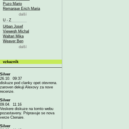
Puzo Mario
Remarque Erich Maria
další
U - Z
Urban Josef
Viewegh Michal
Waltari Mika
Weaver Ben
další
vzkazník
Silver
26.10. 09:37
diskuze pod clanky opet otevrena.
zaroven dekuji Alexovy za nove
recenze.
Silver
09.04. 11:16
Veskere diskuze na tomto webu
pozastaveny. Pripravuje se nova
verze Ctenare.
Silver