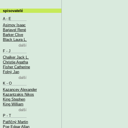
spisovatelé
A - E
Asimov Isaac
Barjavel René
Barker Clive
Black Laura L.
další
F - J
Chalker Jack L.
Christie Agatha
Fisher Catherine
Folný Jan
další
K - O
Kazancev Alexander
Kazantzakis Nikos
King Stephen
King William
další
P - T
Patřičný Martin
Poe Edgar Allan