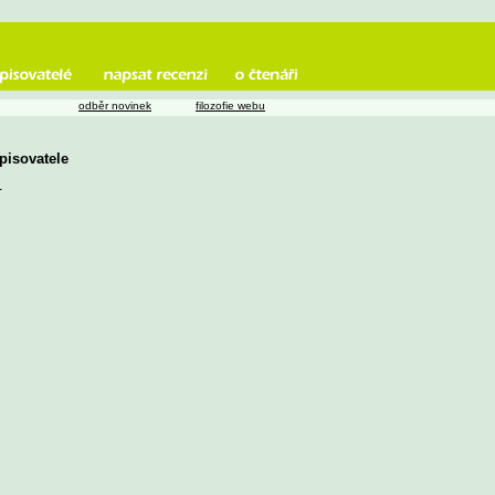
odběr novinek
filozofie webu
spisovatele
u