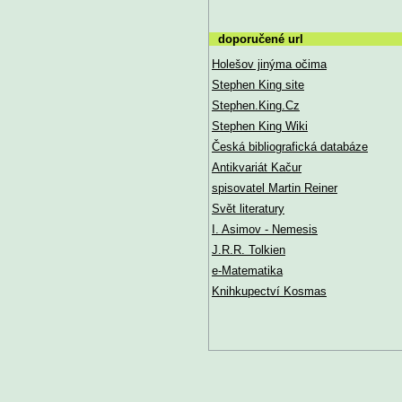
doporučené url
Holešov jinýma očima
Stephen King site
Stephen.King.Cz
Stephen King Wiki
Česká bibliografická databáze
Antikvariát Kačur
spisovatel Martin Reiner
Svět literatury
I. Asimov - Nemesis
J.R.R. Tolkien
e-Matematika
Knihkupectví Kosmas