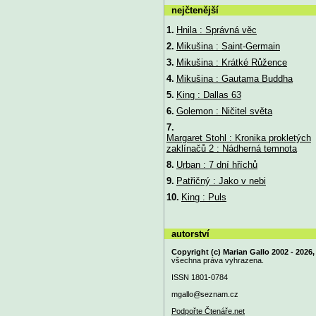
nejčtenější
1.
Hnila : Správná věc
2.
Mikušina : Saint-Germain
3.
Mikušina : Krátké Růžence
4.
Mikušina : Gautama Buddha
5.
King : Dallas 63
6.
Golemon : Ničitel světa
7.
Margaret Stohl : Kronika prokletých
zaklínačů 2 : Nádherná temnota
8.
Urban : 7 dní hříchů
9.
Patřičný : Jako v nebi
10.
King : Puls
autorství
Copyright (c) Marian Gallo 2002 - 2026,
všechna práva vyhrazena.
ISSN 1801-0784
mgallo@
seznam.cz
Podpořte Čtenáře.net