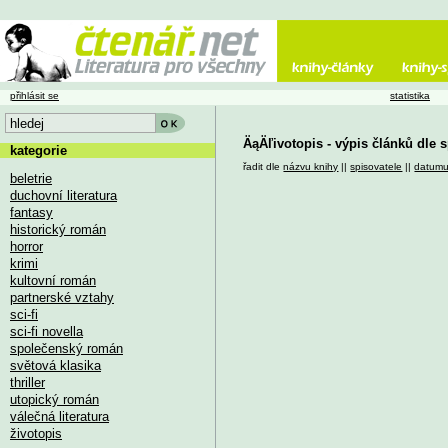
přihlásit se
statistika
ÄąÄľivotopis - výpis článků dle 
kategorie
řadit dle
názvu knihy
||
spisovatele
||
datum
beletrie
duchovní literatura
fantasy
historický román
horror
krimi
kultovní román
partnerské vztahy
sci-fi
sci-fi novella
společenský román
světová klasika
thriller
utopický román
válečná literatura
životopis