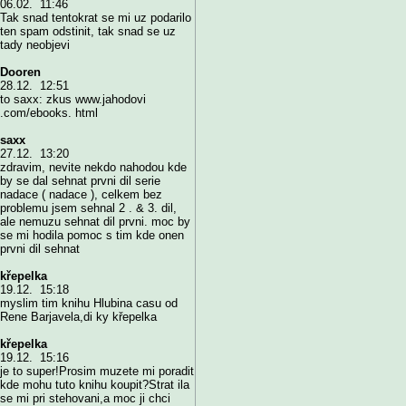
06.02. 11:46
Tak snad tentokrat se mi uz podarilo
ten spam odstinit, tak snad se uz
tady neobjevi
Dooren
28.12. 12:51
to saxx: zkus www.jahodovi
.com/ebooks. html
saxx
27.12. 13:20
zdravim, nevite nekdo nahodou kde
by se dal sehnat prvni dil serie
nadace ( nadace ), celkem bez
problemu jsem sehnal 2 . & 3. dil,
ale nemuzu sehnat dil prvni. moc by
se mi hodila pomoc s tim kde onen
prvni dil sehnat
křepelka
19.12. 15:18
myslim tim knihu Hlubina casu od
Rene Barjavela,di ky křepelka
křepelka
19.12. 15:16
je to super!Prosim muzete mi poradit
kde mohu tuto knihu koupit?Strat ila
se mi pri stehovani,a moc ji chci