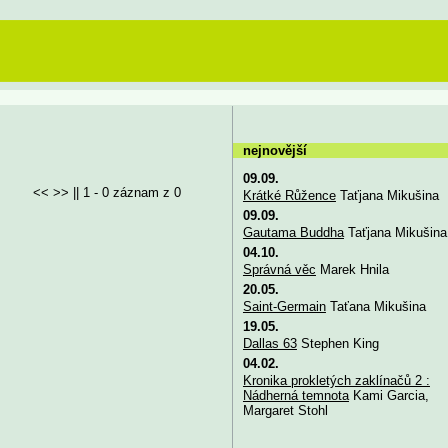
nejnovější
09.09.
<< >> || 1 - 0 záznam z 0
Krátké Růžence
Taťjana Mikušina
09.09.
Gautama Buddha
Taťjana Mikušina
04.10.
Správná věc
Marek Hnila
20.05.
Saint-Germain
Taťana Mikušina
19.05.
Dallas 63
Stephen King
04.02.
Kronika prokletých zaklínačů 2 :
Nádherná temnota
Kami Garcia,
Margaret Stohl