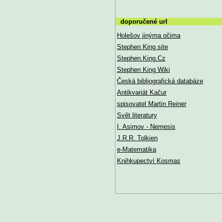
doporučené url
Holešov jinýma očima
Stephen King site
Stephen.King.Cz
Stephen King Wiki
Česká bibliografická databáze
Antikvariát Kačur
spisovatel Martin Reiner
Svět literatury
I. Asimov - Nemesis
J.R.R. Tolkien
e-Matematika
Knihkupectví Kosmas