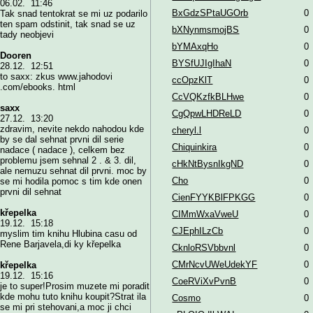
06.02. 11:46
BxGdzSPtaUGOrb
0
Tak snad tentokrat se mi uz podarilo
ten spam odstinit, tak snad se uz
bXNynmsmojBS
0
tady neobjevi
bYMAxqHo
0
Dooren
BYSfUJIgIhaN
0
28.12. 12:51
to saxx: zkus www.jahodovi
ccOpzKlT
0
.com/ebooks. html
CcVQKzfkBLHwe
0
saxx
CgQpwLHDReLD
0
27.12. 13:20
zdravim, nevite nekdo nahodou kde
cheryl.l
0
by se dal sehnat prvni dil serie
Chiquinkira
0
nadace ( nadace ), celkem bez
problemu jsem sehnal 2 . & 3. dil,
cHkNtBysnIkgND
0
ale nemuzu sehnat dil prvni. moc by
Cho
0
se mi hodila pomoc s tim kde onen
prvni dil sehnat
CienFYYKBlFPKGG
0
křepelka
CIMmWxaVweU
0
19.12. 15:18
CJEphILzCb
0
myslim tim knihu Hlubina casu od
Rene Barjavela,di ky křepelka
CknloRSVbbvnl
0
CMrNcvUWeUdekYF
0
křepelka
19.12. 15:16
CoeRViXvPvnB
0
je to super!Prosim muzete mi poradit
kde mohu tuto knihu koupit?Strat ila
Cosmo
0
se mi pri stehovani,a moc ji chci