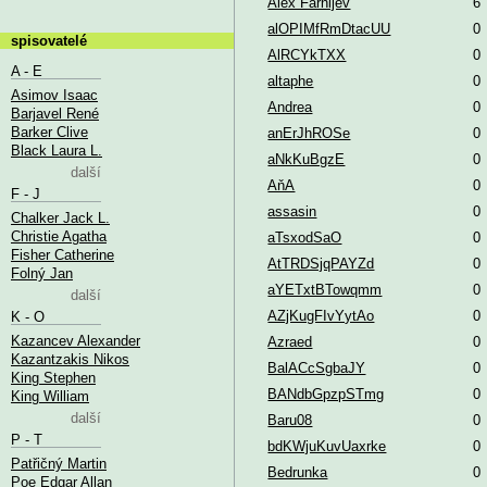
Alex Farnijev
6
alOPIMfRmDtacUU
0
spisovatelé
AlRCYkTXX
0
A - E
altaphe
0
Asimov Isaac
Andrea
0
Barjavel René
Barker Clive
anErJhROSe
0
Black Laura L.
aNkKuBgzE
0
další
AňA
0
F - J
assasin
0
Chalker Jack L.
Christie Agatha
aTsxodSaO
0
Fisher Catherine
AtTRDSjqPAYZd
0
Folný Jan
aYETxtBTowqmm
0
další
AZjKugFIvYytAo
0
K - O
Kazancev Alexander
Azraed
0
Kazantzakis Nikos
BalACcSgbaJY
0
King Stephen
BANdbGpzpSTmg
0
King William
další
Baru08
0
P - T
bdKWjuKuvUaxrke
0
Patřičný Martin
Bedrunka
0
Poe Edgar Allan