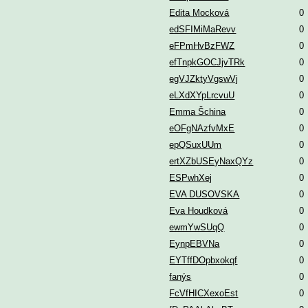
Edita Mocková
0
edSFIMiMaRevv
0
eFPmHvBzFWZ
0
efTnpkGOCJjvTRk
0
egVJZktyVgswVj
0
eLXdXYpLrcvuU
0
Emma Šchina
0
eOFgNAzfvMxE
0
epQSuxUUm
0
ertXZbUSEyNaxQYz
0
ESPwhXej
0
EVA DUSOVSKA
0
Eva Houdková
0
ewmYwSUqQ
0
EynpEBVNa
0
EYTffDOpbxokqf
0
fanýs
0
FcVfHICXexoEst
0