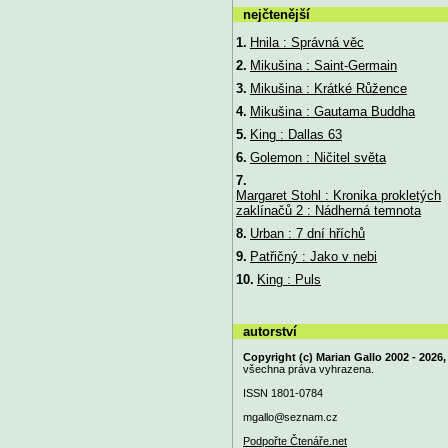
nejčtenější
1.
Hnila : Správná věc
2.
Mikušina : Saint-Germain
3.
Mikušina : Krátké Růžence
4.
Mikušina : Gautama Buddha
5.
King : Dallas 63
6.
Golemon : Ničitel světa
7.
Margaret Stohl : Kronika prokletých
zaklínačů 2 : Nádherná temnota
8.
Urban : 7 dní hříchů
9.
Patřičný : Jako v nebi
10.
King : Puls
autorství
Copyright (c) Marian Gallo 2002 - 2026,
všechna práva vyhrazena.
ISSN 1801-0784
mgallo@
seznam.cz
Podpořte Čtenáře.net