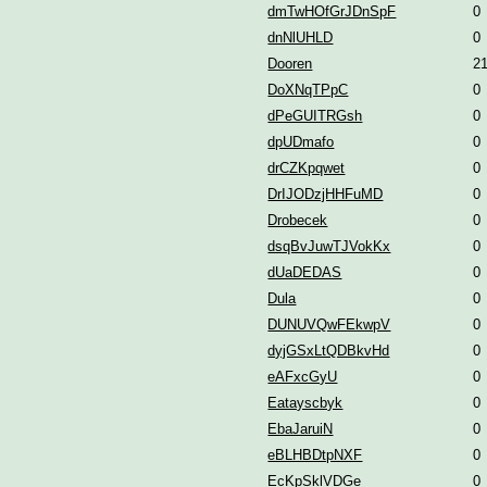
dmTwHOfGrJDnSpF
0
dnNlUHLD
0
Dooren
2
DoXNqTPpC
0
dPeGUITRGsh
0
dpUDmafo
0
drCZKpqwet
0
DrIJODzjHHFuMD
0
Drobecek
0
dsqBvJuwTJVokKx
0
dUaDEDAS
0
Dula
0
DUNUVQwFEkwpV
0
dyjGSxLtQDBkvHd
0
eAFxcGyU
0
Eatayscbyk
0
EbaJaruiN
0
eBLHBDtpNXF
0
EcKpSklVDGe
0