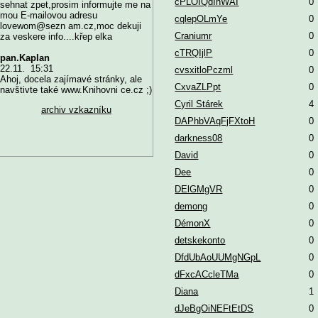
cPLOIQdIhWAI
0
sehnat zpet,prosim informujte me na
mou E-mailovou adresu
cqlepOLmYe
0
lovewom@sezn am.cz,moc dekuji
Craniumr
0
za veskere info....křep elka
cTRQIjlP
0
pan.Kaplan
22.11. 15:31
cvsxitloPczml
0
Ahoj, docela zajímavé stránky, ale
CxvaZLPpt
0
navštivte také www.Knihovni ce.cz ;)
Cyril Stárek
4
archiv vzkazníku
DAPhbVAqFjFXtoH
0
darkness08
0
David
0
Dee
0
DElGMgVR
0
demong
0
DémonX
0
detskekonto
0
DfdUbAoUUMgNGpL
0
dFxcACcleTMa
0
Diana
1
dJeBgOiNEFtEtDS
0