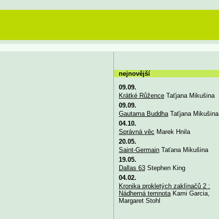
nejnovější
09.09.
Krátké Růžence
Taťjana Mikušina
09.09.
Gautama Buddha
Taťjana Mikušina
04.10.
Správná věc
Marek Hnila
20.05.
Saint-Germain
Taťana Mikušina
19.05.
Dallas 63
Stephen King
04.02.
Kronika prokletých zaklínačů 2 :
Nádherná temnota
Kami Garcia,
Margaret Stohl