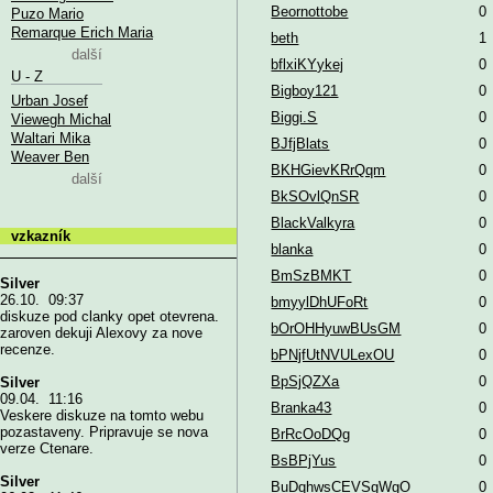
Beornottobe
0
Puzo Mario
Remarque Erich Maria
beth
1
další
bflxiKYykej
0
U - Z
Bigboy121
0
Urban Josef
Biggi.S
0
Viewegh Michal
Waltari Mika
BJfjBlats
0
Weaver Ben
BKHGievKRrQqm
0
další
BkSOvlQnSR
0
BlackValkyra
0
vzkazník
blanka
0
BmSzBMKT
0
Silver
26.10. 09:37
bmyylDhUFoRt
0
diskuze pod clanky opet otevrena.
bOrOHHyuwBUsGM
0
zaroven dekuji Alexovy za nove
recenze.
bPNjfUtNVULexOU
0
BpSjQZXa
0
Silver
09.04. 11:16
Branka43
0
Veskere diskuze na tomto webu
pozastaveny. Pripravuje se nova
BrRcOoDQg
0
verze Ctenare.
BsBPjYus
0
Silver
BuDqhwsCEVSgWgO
0