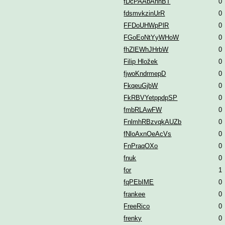
fDcPAAbAhnBT
0
fdsmvkzinUrR
0
FFDoUHWpPlR
0
FGoEoNtYyWHoW
0
fhZlEWhJHrbW
0
Filip Hložek
0
fjwoKndrmepD
0
FkqeuGjbW
0
FkRBVYetppdpSP
0
fmbRLAwFW
0
FnlmhRBzvqkAUZb
0
fNloAxnOeAcVs
0
FnPraqOXo
0
fnuk
0
for
1
fqPEbIME
0
frankee
0
FreeRico
0
frenky
0