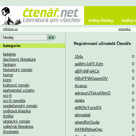
přihlásit se
statistika
Registrovaní uživatelé Čtenáře
kategorie
beletrie
154x
0
duchovní literatura
aaWmJoFFJUm
0
fantasy
historický román
aBPnNFgACp
0
horror
ABsPFWGwomDV
0
krimi
kultovní román
Acarus
0
partnerské vztahy
adyquvUTskxANmO
0
sci-fi
agata
0
sci-fi novella
společenský román
aHKRsYxnslQt
0
světová klasika
ahmadali
0
thriller
utopický román
aIwmBmSsda
0
válečná literatura
AKNhRbfeqQgc
0
životopis