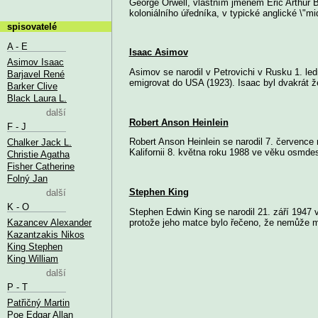
George Orwell, vlastním jménem Eric Arthur Bla
koloniálního úředníka, v typické anglické \"mid
spisovatelé
A - E
Isaac Asimov
Asimov Isaac
Asimov se narodil v Petrovichi v Rusku 1. led
Barjavel René
emigrovat do USA (1923). Isaac byl dvakrát že
Barker Clive
Black Laura L.
další
Robert Anson Heinlein
F - J
Robert Anson Heinlein se narodil 7. července
Chalker Jack L.
Kalifornii 8. května roku 1988 ve věku osmdesát
Christie Agatha
Fisher Catherine
Folný Jan
Stephen King
další
K - O
Stephen Edwin King se narodil 21. září 1947 
Kazancev Alexander
protože jeho matce bylo řečeno, že nemůže mít
Kazantzakis Nikos
King Stephen
King William
další
P - T
Patřičný Martin
Poe Edgar Allan