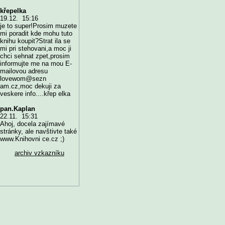
křepelka
19.12. 15:16
je to super!Prosim muzete
mi poradit kde mohu tuto
knihu koupit?Strat ila se
mi pri stehovani,a moc ji
chci sehnat zpet,prosim
informujte me na mou E-
mailovou adresu
lovewom@sezn
am.cz,moc dekuji za
veskere info....křep elka
pan.Kaplan
22.11. 15:31
Ahoj, docela zajímavé
stránky, ale navštivte také
www.Knihovni ce.cz ;)
archiv vzkazníku