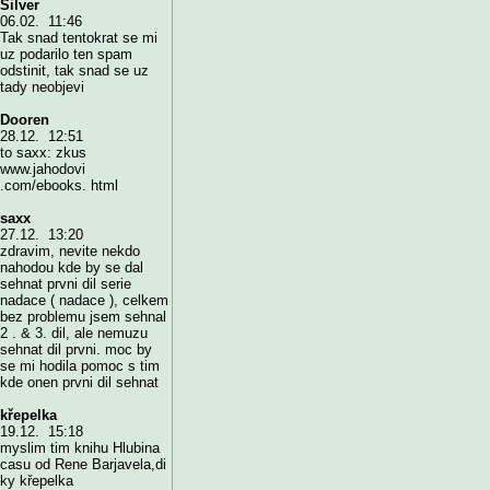
Silver
06.02. 11:46
Tak snad tentokrat se mi
uz podarilo ten spam
odstinit, tak snad se uz
tady neobjevi
Dooren
28.12. 12:51
to saxx: zkus
www.jahodovi
.com/ebooks. html
saxx
27.12. 13:20
zdravim, nevite nekdo
nahodou kde by se dal
sehnat prvni dil serie
nadace ( nadace ), celkem
bez problemu jsem sehnal
2 . & 3. dil, ale nemuzu
sehnat dil prvni. moc by
se mi hodila pomoc s tim
kde onen prvni dil sehnat
křepelka
19.12. 15:18
myslim tim knihu Hlubina
casu od Rene Barjavela,di
ky křepelka