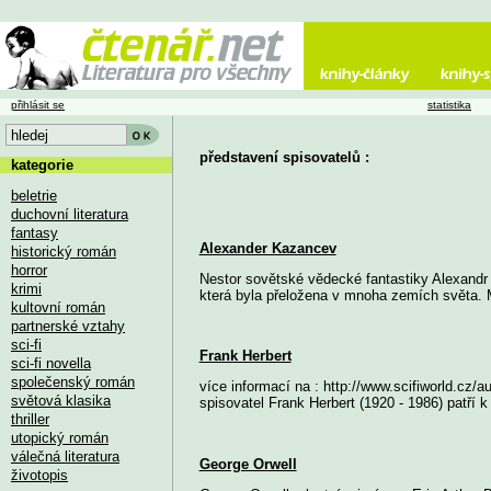
přihlásit se
statistika
představení spisovatelů :
kategorie
beletrie
duchovní literatura
fantasy
Alexander Kazancev
historický román
horror
Nestor sovětské vědecké fantastiky Alexandr 
krimi
která byla přeložena v mnoha zemích světa. 
kultovní román
partnerské vztahy
sci-fi
Frank Herbert
sci-fi novella
společenský román
více informací na : http://www.scifiworld.cz
světová klasika
spisovatel Frank Herbert (1920 - 1986) patří k 
thriller
utopický román
válečná literatura
George Orwell
životopis