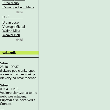
Puzo Mario
Remarque Erich Maria
další
U - Z
Urban Josef
Viewegh Michal
Waltari Mika
Weaver Ben
další
vzkazník
Silver
26.10. 09:37
diskuze pod clanky opet
otevrena. zaroven dekuji
Alexovy za nove recenze.
Silver
09.04. 11:16
Veskere diskuze na tomto
webu pozastaveny.
Pripravuje se nova verze
Ctenare.