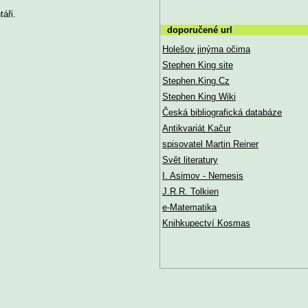
áři.
doporučené url
Holešov jinýma očima
Stephen King site
Stephen.King.Cz
Stephen King Wiki
Česká bibliografická databáze
Antikvariát Kačur
spisovatel Martin Reiner
Svět literatury
I. Asimov - Nemesis
J.R.R. Tolkien
e-Matematika
Knihkupectví Kosmas