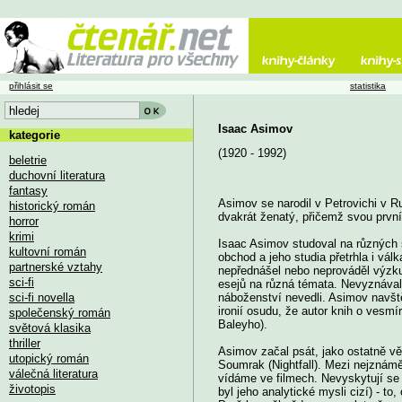
přihlásit se
statistika
Isaac Asimov
kategorie
(1920 - 1992)
beletrie
duchovní literatura
fantasy
Asimov se narodil v Petrovichi v R
historický román
dvakrát ženatý, přičemž svou prvn
horror
krimi
Isaac Asimov studoval na různých 
kultovní román
obchod a jeho studia přetrhla i vá
partnerské vztahy
nepřednášel nebo neprováděl výzku
sci-fi
esejů na různá témata. Nevyznával
sci-fi novella
náboženství nevedli. Asimov navště
ironií osudu, že autor knih o vesmí
společenský román
Baleyho).
světová klasika
thriller
Asimov začal psát, jako ostatně vě
utopický román
Soumrak (Nightfall). Mezi nejznáměj
válečná literatura
vídáme ve filmech. Nevyskytují se 
životopis
byl jeho analytické mysli cizí) - t