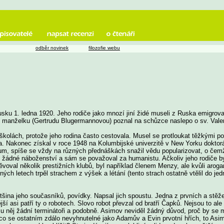
odběr novinek
filozofie webu
usku 1. ledna 1920. Jeho rodiče jako mnozí jiní židé museli z Ruska emigrov
í manželku (Gertrudu Blugermannovou) poznal na schůzce naslepo o sv. Vale
školách, protože jeho rodina často cestovala. Musel se protloukat těžkými p
lka. Nakonec získal v roce 1948 na Kolumbijské univerzitě v New Yorku dokto
m, spíše se vždy na různých přednáškách snažil vědu popularizovat, o čem
 žádné náboženství a sám se považoval za humanistu. Ačkoliv jeho rodiče byl
voval několik prestižních klubů, byl například členem Menzy, ale kvůli aroga
rných letech trpěl strachem z výšek a létání (tento strach ostatně vtělil do je
tšina jeho současníků, povídky. Napsal jich spoustu. Jedna z prvních a stěže
ší asi patří ty o robotech. Slovo robot převzal od bratří Čapků. Nejsou to ale
u něj žádní terminátoři a podobně. Asimov neviděl žádný důvod, proč by se m
o, co se ostatním zdálo nevyhnutelné jako Adamův a Evin prvotní hřích, to Asi