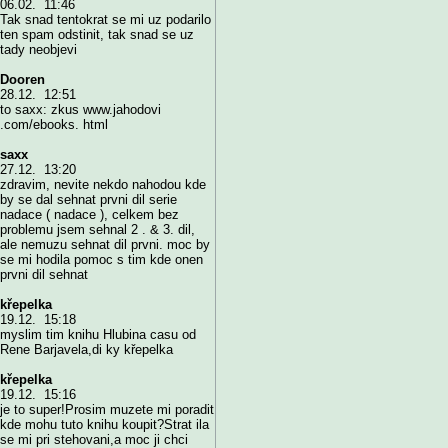
06.02. 11:46
Tak snad tentokrat se mi uz podarilo
ten spam odstinit, tak snad se uz
tady neobjevi
Dooren
28.12. 12:51
to saxx: zkus www.jahodovi
.com/ebooks. html
saxx
27.12. 13:20
zdravim, nevite nekdo nahodou kde
by se dal sehnat prvni dil serie
nadace ( nadace ), celkem bez
problemu jsem sehnal 2 . & 3. dil,
ale nemuzu sehnat dil prvni. moc by
se mi hodila pomoc s tim kde onen
prvni dil sehnat
křepelka
19.12. 15:18
myslim tim knihu Hlubina casu od
Rene Barjavela,di ky křepelka
křepelka
19.12. 15:16
je to super!Prosim muzete mi poradit
kde mohu tuto knihu koupit?Strat ila
se mi pri stehovani,a moc ji chci