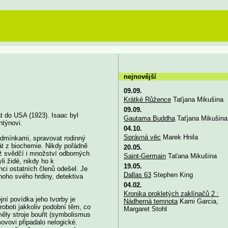
nejnovější
09.09.
Krátké Růžence
Taťjana Mikušina
09.09.
at do USA (1923). Isaac byl
Gautama Buddha
Taťjana Mikušina
ntýnovi.
04.10.
Správná věc
Marek Hnila
odmínkami, spravovat rodinný
rát z biochemie. Nikdy pořádně
20.05.
ž svědčí i množství odborných
Saint-Germain
Taťana Mikušina
i židé, nikdy ho k
19.05.
nci ostatních členů odešel. Je
Dallas 63
Stephen King
dnoho svého hrdiny, detektiva
04.02.
Kronika prokletých zaklínačů 2 :
jní povídka jeho tvorby je
Nádherná temnota
Kami Garcia,
 roboti jakkoliv podobní těm, co
Margaret Stohl
ěly stroje bouřit (symbolismus
movovi připadalo nelogické.