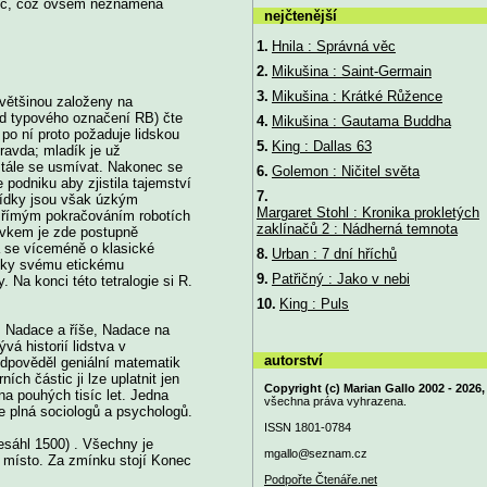
 moc, což ovšem neznamená
nejčtenější
1.
Hnila : Správná věc
2.
Mikušina : Saint-Germain
3.
Mikušina : Krátké Růžence
ovětšinou založeny na
(od typového označení RB) čte
4.
Mikušina : Gautama Buddha
po ní proto požaduje lidskou
5.
King : Dallas 63
pravda; mladík je už
ustále se usmívat. Nakonec se
6.
Golemon : Ničitel světa
podniku aby zjistila tajemství
7.
vídky jsou však úzkým
Margaret Stohl : Kronika prokletých
. Přímým pokračováním robotích
zaklínačů 2 : Nádherná temnota
prvkem je zde postupně
á se víceméně o klasické
8.
Urban : 7 dní hříchů
 díky svému etickému
9.
Patřičný : Jako v nebi
Na konci této tetralogie si R.
10.
King : Puls
), Nadace a říše, Nadace na
á historií lidstva v
autorství
edpověděl geniální matematik
ch částic ji lze uplatnit jen
Copyright (c) Marian Gallo 2002 - 2026,
a pouhých tisíc let. Jedna
všechna práva vyhrazena.
e plná sociologů a psychologů.
ISSN 1801-0784
esáhl 1500) . Všechny je
mgallo@
seznam.cz
o místo. Za zmínku stojí Konec
Podpořte Čtenáře.net