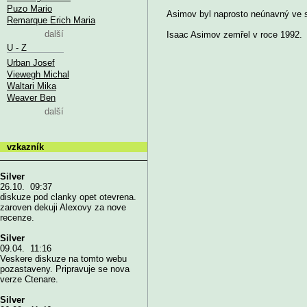
Puzo Mario
Asimov byl naprosto neúnavný ve sb
Remarque Erich Maria
další
Isaac Asimov zemřel v roce 1992.
U - Z
Urban Josef
Viewegh Michal
Waltari Mika
Weaver Ben
další
vzkazník
Silver
26.10. 09:37
diskuze pod clanky opet otevrena.
zaroven dekuji Alexovy za nove
recenze.
Silver
09.04. 11:16
Veskere diskuze na tomto webu
pozastaveny. Pripravuje se nova
verze Ctenare.
Silver