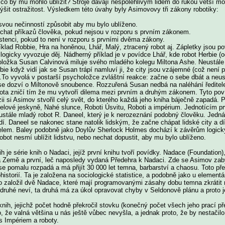
co by mu mohlo ublížit? Stroje dávají nespolehlivým lidem do rukou větší
výšit ostražitost. Výsledkem této úvahy byly Asimovovy tři zákony robotiky:
svou nečinností způsobit aby mu bylo ublíženo.
hat příkazů člověka, pokud nejsou v rozporu s prvním zákonem.
stenci, pokud to není v rozporu s prvními dvěma zákony.
lad Robbie, Hra na honěnou, Lhář, Malý, ztracený robot aj. Zápletky jsou p
logicky vyvozuje děj. Nádherný příklad je v povídce Lhář, kde robot Herbie 
ložka Susan Calvinová miluje svého mladého kolegu Miltona Ashe. Neustále 
erbie když vidí jak se Susan trápí namluví ji, že city jsou vzájemné (což není 
t.To vyvolá v postarší psycholožce zvláštní reakce: začne o sebe dbát a ne
se dozví o Miltonově snoubence. Rozzuřená Susan nedbá na naléhání ředitele 
bota zničí tím že mu vytvoří dilema mezi prvním a druhým zákonem. Tyto po
ii si Asimov stvořil celý svět, do kterého každá jeho kniha báječně zapadá
celové jeskyně, Nahé slunce, Roboti Úsvitu, Roboti a impérium. Jednotícím 
eustále mladý robot R. Daneel, který je k nerozeznání podobný člověku. Jedn
edí. Daneel se nakonec stane natolik lidským, že začne chápat lidské city a
elem. Baley podobně jako Doylův Sherlock Holmes dochází k závěrům logicky. 
bot nesmí ublížit lidstvu, nebo nechat dopustit, aby mu bylo ublíženo.
je série knih o Nadaci, jejíž první knihu tvoří povídky. Nadace (Foundation
 Země a první, leč naposledy vydaná Předehra k Nadaci. Zde se Asimov zabýv
e pomalu rozpadá a má přijít 30 000 let temna, barbarství a chaosu. Toto př
storií. Ta je založena na sociologické statistice, a podobně jako u elementární
o založil dvě Nadace, které mají programovanými zásahy dobu temna zkrátit n
ruhé neví, ta druhá má za úkol opravovat chyby v Seldonově plánu a proto j
h, jejichž počet hodně překročil stovku (konečný počet všech jeho prací př
 že valná většina u nás ještě vůbec nevyšla, a jednak proto, že by nestačil
 s Impériem a roboty.