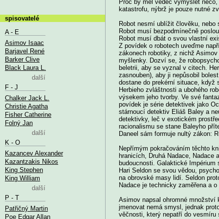
Proč by měl vědec vymyslet něco, 
katastrofu, nýbrž je pouze nutné z
spisovatelé
Robot nesmí ublížit člověku, nebo 
Robot musí bezpodmínečně poslouc
A - E
Robot musí dbát o svou vlastní exi
Asimov Isaac
Z povídek o robotech uveďme napřík
Barjavel René
zákonech robotiky, z nichž Asimov 
Barker Clive
myšlenky. Dozví se, že robopsycho
Black Laura L.
beletrii, aby se vyznal v citech. H
zasnouben), aby ji nepůsobil boles
další
dostane do prekérní situace, když 
F - J
Herbieho zvláštnosti a ubohého ro
výsekem jeho tvorby. Ve své fantaz
Chalker Jack L.
povídek je série detektivek jako O
Christie Agatha
stárnoucí detektiv Eliáš Baley a n
Fisher Catherine
detektivky, leč v exotickém prostř
Folný Jan
racionalismu se stane Baleyho přít
další
Daneel sám formuje nultý zákon: Ro
K - O
Nepřímým pokračováním těchto knih 
Kazancev Alexander
hranicích, Druhá Nadace, Nadace a
Kazantzakis Nikos
budoucnosti. Galaktické Impérium s
King Stephen
Hari Seldon se svou vědou, psychohi
na obrovské masy lidí. Seldon prot
King William
Nadace je technicky zaměřena a o d
další
P - T
Asimov napsal ohromné množství kni
jmenovat nemá smysl, jednak proto,
Patřičný Martin
věčnosti, který nepatří do vesmíru
Poe Edgar Allan