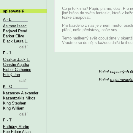
Co je to kniha? Papír, písmo, obal. Pro 
spisovatelé
jiné brána do světa fantazie, která v kaž
těžké zmapovat.
A - E
Pro každého z nás je v něm místo, osídl
Asimov Isaac
přání, naše představy, naše sny.
Barjavel René
Barker Clive
Tento nádherný svět opouštíme v okamžik
Black Laura L.
Vracíme se do něj s každou další knihou
další
F - J
Chalker Jack L.
Christie Agatha
Fisher Catherine
Počet napsaných čl
Folný Jan
Počet
registrovaný
další
K - O
Kazancev Alexander
Kazantzakis Nikos
King Stephen
King William
další
P - T
Patřičný Martin
Poe Edgar Allan