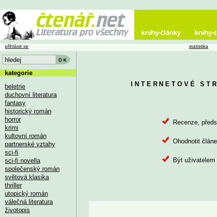
přihlásit se
statistika
kategorie
INTERNETOVÉ ST
beletrie
duchovní literatura
fantasy
historický román
horror
Recenze, předsta
krimi
kultovní román
Ohodnotit článe
partnerské vztahy
sci-fi
Být uživatelem 
sci-fi novella
společenský román
světová klasika
thriller
utopický román
válečná literatura
životopis