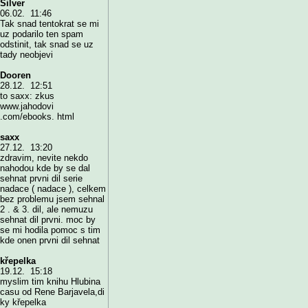
Silver
06.02. 11:46
Tak snad tentokrat se mi
uz podarilo ten spam
odstinit, tak snad se uz
tady neobjevi
Dooren
28.12. 12:51
to saxx: zkus
www.jahodovi
.com/ebooks. html
saxx
27.12. 13:20
zdravim, nevite nekdo
nahodou kde by se dal
sehnat prvni dil serie
nadace ( nadace ), celkem
bez problemu jsem sehnal
2 . & 3. dil, ale nemuzu
sehnat dil prvni. moc by
se mi hodila pomoc s tim
kde onen prvni dil sehnat
křepelka
19.12. 15:18
myslim tim knihu Hlubina
casu od Rene Barjavela,di
ky křepelka