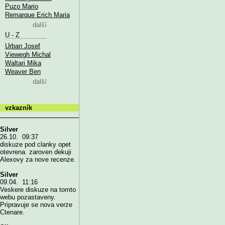
Puzo Mario
Remarque Erich Maria
další
U - Z
Urban Josef
Viewegh Michal
Waltari Mika
Weaver Ben
další
vzkazník
Silver
26.10. 09:37
diskuze pod clanky opet
otevrena. zaroven dekuji
Alexovy za nove recenze.
Silver
09.04. 11:16
Veskere diskuze na tomto
webu pozastaveny.
Pripravuje se nova verze
Ctenare.