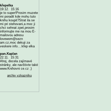
křepelka
19.12. 15:16
je to super!Prosim muzete
mi poradit kde mohu tuto
knihu koupit?Strat ila se
mi pri stehovani,a moc ji
chci sehnat zpet,prosim
informujte me na mou E-
mailovou adresu
lovewom@sezn
am.cz,moc dekuji za
veskere info....křep elka
pan.Kaplan
22.11. 15:31
Ahoj, docela zajímavé
stránky, ale navštivte také
www.Knihovni ce.cz ;)
archiv vzkazníku