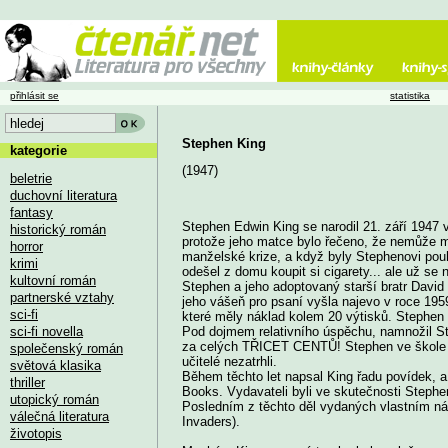
přihlásit se
statistika
Stephen King
kategorie
(1947)
beletrie
duchovní literatura
fantasy
Stephen Edwin King se narodil 21. září 1947 
historický román
protože jeho matce bylo řečeno, že nemůže mít
horror
manželské krize, a když byly Stephenovi pou
krimi
odešel z domu koupit si cigarety... ale už se 
kultovní román
Stephen a jeho adoptovaný starší bratr Davi
partnerské vztahy
jeho vášeň pro psaní vyšla najevo v roce 195
sci-fi
které měly náklad kolem 20 výtisků. Stephen 
sci-fi novella
Pod dojmem relativního úspěchu, namnožil St
za celých TŘICET CENTŮ! Stephen ve škole d
společenský román
učitelé nezatrhli.
světová klasika
Během těchto let napsal King řadu povídek, a
thriller
Books. Vydavateli byli ve skutečnosti Steph
utopický román
Posledním z těchto děl vydaných vlastním ná
válečná literatura
Invaders).
životopis