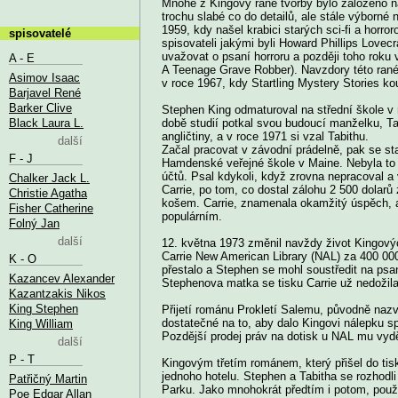
Mnohé z Kingovy rané tvorby bylo založeno na
trochu slabé co do detailů, ale stále výborné
1959, kdy našel krabici starých sci-fi a horr
spisovatelé
spisovateli jakými byli Howard Phillips Love
uvažovat o psaní horroru a později toho rok
A - E
A Teenage Grave Robber). Navzdory této rané 
Asimov Isaac
v roce 1967, kdy Startling Mystery Stories ko
Barjavel René
Barker Clive
Stephen King odmaturoval na střední škole v 
Black Laura L.
době studií potkal svou budoucí manželku, Tab
angličtiny, a v roce 1971 si vzal Tabithu.
další
Začal pracovat v závodní prádelně, pak se st
F - J
Hamdenské veřejné škole v Maine. Nebyla to 
účtů. Psal kdykoli, když zrovna nepracoval a
Chalker Jack L.
Carrie, po tom, co dostal zálohu 2 500 dolarů
Christie Agatha
košem. Carrie, znamenala okamžitý úspěch, a 
Fisher Catherine
populárním.
Folný Jan
další
12. května 1973 změnil navždy život Kingovýc
Carrie New American Library (NAL) za 400 000 
K - O
přestalo a Stephen se mohl soustředit na psan
Kazancev Alexander
Stephenova matka se tisku Carrie už nedožila
Kazantzakis Nikos
King Stephen
Přijetí románu Prokletí Salemu, původně naz
dostatečné na to, aby dalo Kingovi nálepku spi
King William
Pozdější prodej práv na dotisk u NAL mu vyděl
další
P - T
Kingovým třetím románem, který přišel do tis
jednoho hotelu. Stephen a Tabitha se rozhodli
Patřičný Martin
Parku. Jako mnohokrát předtím i potom, použi
Poe Edgar Allan