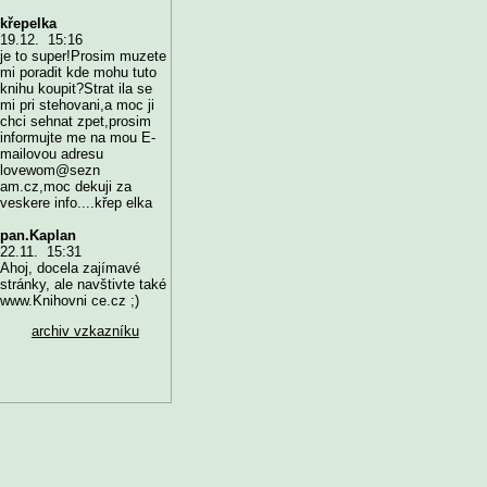
křepelka
19.12. 15:16
je to super!Prosim muzete
mi poradit kde mohu tuto
knihu koupit?Strat ila se
mi pri stehovani,a moc ji
chci sehnat zpet,prosim
informujte me na mou E-
mailovou adresu
lovewom@sezn
am.cz,moc dekuji za
veskere info....křep elka
pan.Kaplan
22.11. 15:31
Ahoj, docela zajímavé
stránky, ale navštivte také
www.Knihovni ce.cz ;)
archiv vzkazníku