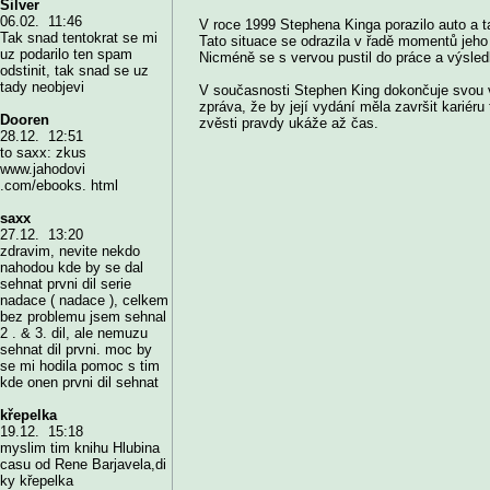
Silver
06.02. 11:46
V roce 1999 Stephena Kinga porazilo auto a t
Tak snad tentokrat se mi
Tato situace se odrazila v řadě momentů jeho 
uz podarilo ten spam
Nicméně se s vervou pustil do práce a výsl
odstinit, tak snad se uz
tady neobjevi
V současnosti Stephen King dokončuje svou ve
zpráva, že by její vydání měla završit kariéru
Dooren
zvěsti pravdy ukáže až čas.
28.12. 12:51
to saxx: zkus
www.jahodovi
.com/ebooks. html
saxx
27.12. 13:20
zdravim, nevite nekdo
nahodou kde by se dal
sehnat prvni dil serie
nadace ( nadace ), celkem
bez problemu jsem sehnal
2 . & 3. dil, ale nemuzu
sehnat dil prvni. moc by
se mi hodila pomoc s tim
kde onen prvni dil sehnat
křepelka
19.12. 15:18
myslim tim knihu Hlubina
casu od Rene Barjavela,di
ky křepelka