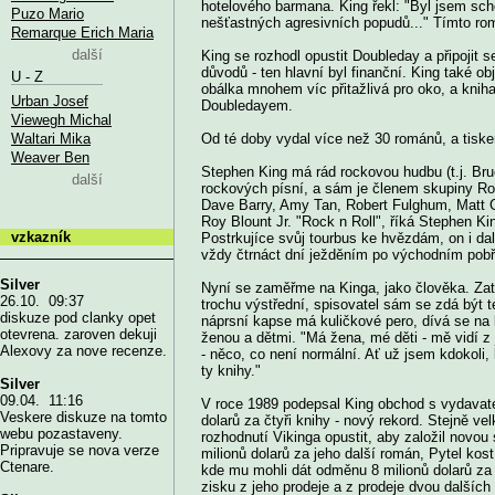
hotelového barmana. King řekl: "Byl jsem sc
Puzo Mario
nešťastných agresivních popudů..." Tímto romá
Remarque Erich Maria
další
King se rozhodl opustit Doubleday a připojit s
důvodů - ten hlavní byl finanční. King také ob
U - Z
obálka mnohem víc přitažlivá pro oko, a kni
Urban Josef
Doubledayem.
Viewegh Michal
Waltari Mika
Od té doby vydal více než 30 románů, a tiske
Weaver Ben
Stephen King má rád rockovou hudbu (t.j. Br
další
rockových písní, a sám je členem skupiny Ro
Dave Barry, Amy Tan, Robert Fulghum, Matt G
Roy Blount Jr. "Rock n Roll", říká Stephen King
vzkazník
Postrkujíce svůj tourbus ke hvězdám, on i dal
vždy čtrnáct dní ježděním po východním pobř
Silver
Nyní se zaměřme na Kinga, jako člověka. Zat
26.10. 09:37
trochu výstřední, spisovatel sám se zdá být 
diskuze pod clanky opet
náprsní kapse má kuličkové pero, dívá se na b
otevrena. zaroven dekuji
ženou a dětmi. "Má žena, mé děti - mě vidí z 
Alexovy za nove recenze.
- něco, co není normální. Ať už jsem kdokoli, 
ty knihy."
Silver
09.04. 11:16
V roce 1989 podepsal King obchod s vydavatels
Veskere diskuze na tomto
dolarů za čtyři knihy - nový rekord. Stejně ve
webu pozastaveny.
rozhodnutí Vikinga opustit, aby založil novo
Pripravuje se nova verze
milionů dolarů za jeho další román, Pytel kos
Ctenare.
kde mu mohli dát odměnu 8 milionů dolarů za 
zisku z jeho prodeje a z prodeje dvou dalších 