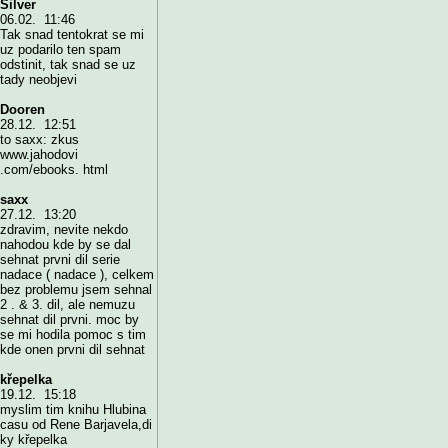
Silver
06.02. 11:46
Tak snad tentokrat se mi
uz podarilo ten spam
odstinit, tak snad se uz
tady neobjevi
Dooren
28.12. 12:51
to saxx: zkus
www.jahodovi
.com/ebooks. html
saxx
27.12. 13:20
zdravim, nevite nekdo
nahodou kde by se dal
sehnat prvni dil serie
nadace ( nadace ), celkem
bez problemu jsem sehnal
2 . & 3. dil, ale nemuzu
sehnat dil prvni. moc by
se mi hodila pomoc s tim
kde onen prvni dil sehnat
křepelka
19.12. 15:18
myslim tim knihu Hlubina
casu od Rene Barjavela,di
ky křepelka