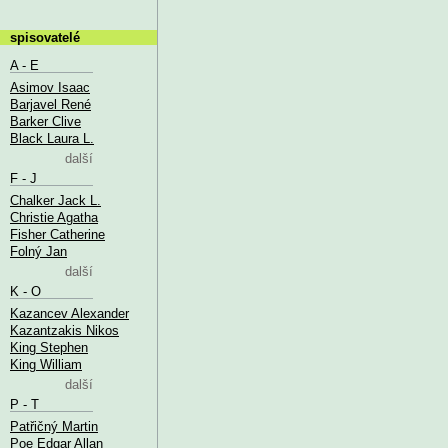
spisovatelé
A - E
Asimov Isaac
Barjavel René
Barker Clive
Black Laura L.
další
F - J
Chalker Jack L.
Christie Agatha
Fisher Catherine
Folný Jan
další
K - O
Kazancev Alexander
Kazantzakis Nikos
King Stephen
King William
další
P - T
Patřičný Martin
Poe Edgar Allan