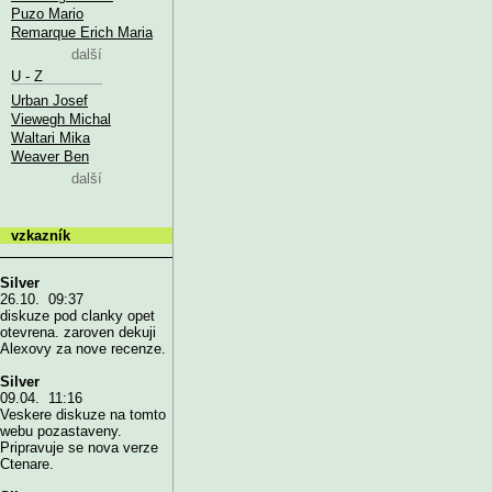
Puzo Mario
Remarque Erich Maria
další
U - Z
Urban Josef
Viewegh Michal
Waltari Mika
Weaver Ben
další
vzkazník
Silver
26.10. 09:37
diskuze pod clanky opet
otevrena. zaroven dekuji
Alexovy za nove recenze.
Silver
09.04. 11:16
Veskere diskuze na tomto
webu pozastaveny.
Pripravuje se nova verze
Ctenare.