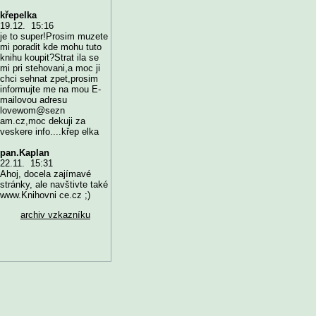
křepelka
19.12. 15:16
je to super!Prosim muzete
mi poradit kde mohu tuto
knihu koupit?Strat ila se
mi pri stehovani,a moc ji
chci sehnat zpet,prosim
informujte me na mou E-
mailovou adresu
lovewom@sezn
am.cz,moc dekuji za
veskere info....křep elka
pan.Kaplan
22.11. 15:31
Ahoj, docela zajímavé
stránky, ale navštivte také
www.Knihovni ce.cz ;)
archiv vzkazníku