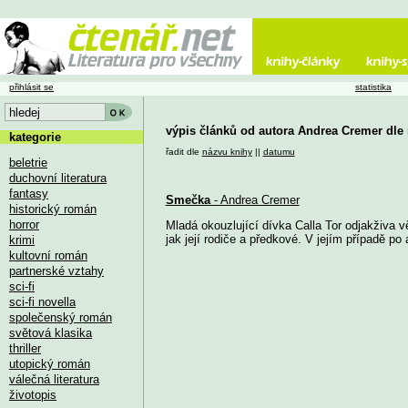
přihlásit se
statistika
výpis článků od autora Andrea Cremer dle
kategorie
řadit dle
názvu knihy
||
datumu
beletrie
duchovní literatura
fantasy
Smečka
- Andrea Cremer
historický román
horror
Mladá okouzlující dívka Calla Tor odjakživa v
jak její rodiče a předkové. V jejím případě po 
krimi
kultovní román
partnerské vztahy
sci-fi
sci-fi novella
společenský román
světová klasika
thriller
utopický román
válečná literatura
životopis