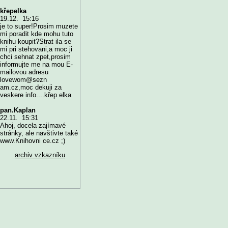
křepelka
19.12. 15:16
je to super!Prosim muzete
mi poradit kde mohu tuto
knihu koupit?Strat ila se
mi pri stehovani,a moc ji
chci sehnat zpet,prosim
informujte me na mou E-
mailovou adresu
lovewom@sezn
am.cz,moc dekuji za
veskere info....křep elka
pan.Kaplan
22.11. 15:31
Ahoj, docela zajímavé
stránky, ale navštivte také
www.Knihovni ce.cz ;)
archiv vzkazníku