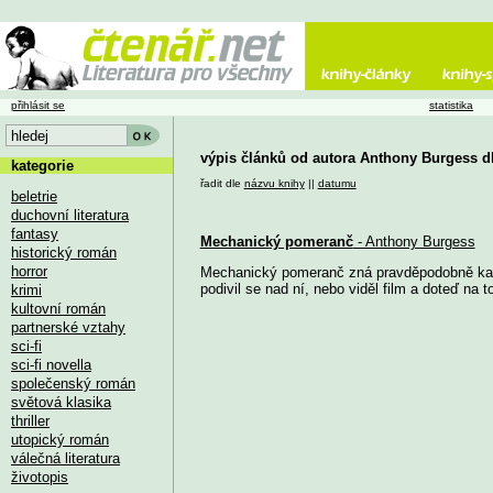
přihlásit se
statistika
výpis článků od autora Anthony Burgess d
kategorie
řadit dle
názvu knihy
||
datumu
beletrie
duchovní literatura
fantasy
Mechanický pomeranč
- Anthony Burgess
historický román
horror
Mechanický pomeranč zná pravděpodobně každý
podivil se nad ní, nebo viděl film a doteď na t
krimi
kultovní román
partnerské vztahy
sci-fi
sci-fi novella
společenský román
světová klasika
thriller
utopický román
válečná literatura
životopis