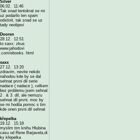
Silver
06.02. 11:46
Tak snad tentokrat se mi
uz podarilo ten spam
odstinit, tak snad se uz
tady neobjevi
Dooren
28.12. 12:51
to saxx: zkus
www.jahodovi
.com/ebooks. html
saxx
27.12. 13:20
zdravim, nevite nekdo
nahodou kde by se dal
sehnat prvni dil serie
nadace ( nadace ), celkem
bez problemu jsem sehnal
2 . & 3. dil, ale nemuzu
sehnat dil prvni. moc by
se mi hodila pomoc s tim
kde onen prvni dil sehnat
křepelka
19.12. 15:18
myslim tim knihu Hlubina
casu od Rene Barjavela,di
ky křepelka