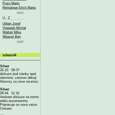
Puzo Mario
Remarque Erich Maria
další
U - Z
Urban Josef
Viewegh Michal
Waltari Mika
Weaver Ben
další
vzkazník
Silver
26.10. 09:37
diskuze pod clanky opet
otevrena. zaroven dekuji
Alexovy za nove recenze.
Silver
09.04. 11:16
Veskere diskuze na tomto
webu pozastaveny.
Pripravuje se nova verze
Ctenare.