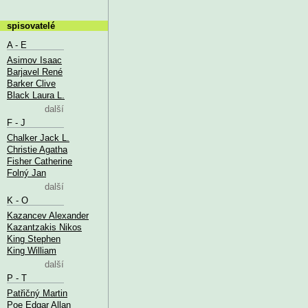
spisovatelé
A - E
Asimov Isaac
Barjavel René
Barker Clive
Black Laura L.
další
F - J
Chalker Jack L.
Christie Agatha
Fisher Catherine
Folný Jan
další
K - O
Kazancev Alexander
Kazantzakis Nikos
King Stephen
King William
další
P - T
Patřičný Martin
Poe Edgar Allan