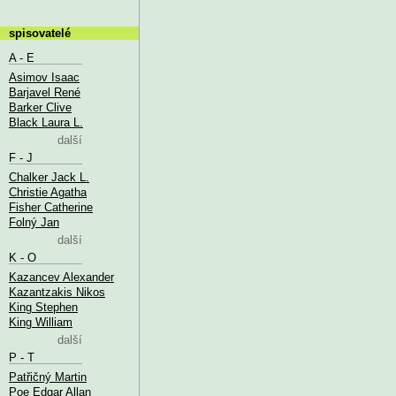
spisovatelé
A - E
Asimov Isaac
Barjavel René
Barker Clive
Black Laura L.
další
F - J
Chalker Jack L.
Christie Agatha
Fisher Catherine
Folný Jan
další
K - O
Kazancev Alexander
Kazantzakis Nikos
King Stephen
King William
další
P - T
Patřičný Martin
Poe Edgar Allan