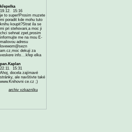
křepelka
19.12. 15:16
je to super!Prosim muzete
mi poradit kde mohu tuto
knihu koupit?Strat ila se
mi pri stehovani,a moc ji
chci sehnat zpet,prosim
informujte me na mou E-
mailovou adresu
lovewom@sezn
am.cz,moc dekuji za
veskere info....křep elka
pan.Kaplan
22.11. 15:31
Ahoj, docela zajímavé
stránky, ale navštivte také
www.Knihovni ce.cz ;)
archiv vzkazníku