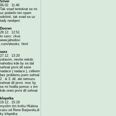
Silver
06.02. 11:46
Tak snad tentokrat se mi
uz podarilo ten spam
odstinit, tak snad se uz
tady neobjevi
Dooren
28.12. 12:51
to saxx: zkus
www.jahodovi
.com/ebooks. html
saxx
27.12. 13:20
zdravim, nevite nekdo
nahodou kde by se dal
sehnat prvni dil serie
nadace ( nadace ), celkem
bez problemu jsem sehnal
2 . & 3. dil, ale nemuzu
sehnat dil prvni. moc by
se mi hodila pomoc s tim
kde onen prvni dil sehnat
křepelka
19.12. 15:18
myslim tim knihu Hlubina
casu od Rene Barjavela,di
ky křepelka