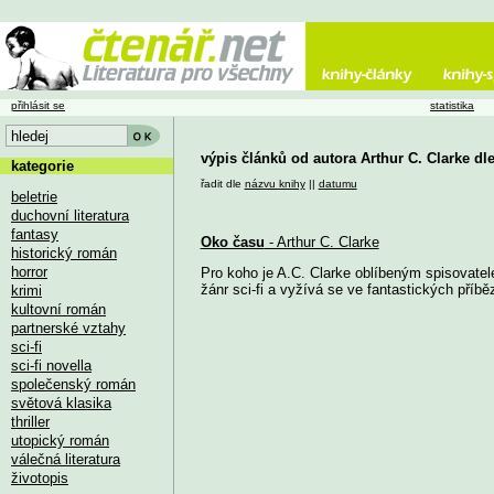
přihlásit se
statistika
výpis článků od autora Arthur C. Clarke dl
kategorie
řadit dle
názvu knihy
||
datumu
beletrie
duchovní literatura
fantasy
Oko času
- Arthur C. Clarke
historický román
horror
Pro koho je A.C. Clarke oblíbeným spisovatele
žánr sci-fi a vyžívá se ve fantastických příbězí
krimi
kultovní román
partnerské vztahy
sci-fi
sci-fi novella
společenský román
světová klasika
thriller
utopický román
válečná literatura
životopis