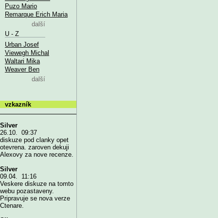
Puzo Mario
Remarque Erich Maria
další
U - Z
Urban Josef
Viewegh Michal
Waltari Mika
Weaver Ben
další
vzkazník
Silver
26.10. 09:37
diskuze pod clanky opet
otevrena. zaroven dekuji
Alexovy za nove recenze.
Silver
09.04. 11:16
Veskere diskuze na tomto
webu pozastaveny.
Pripravuje se nova verze
Ctenare.