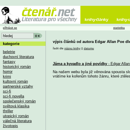
přihlásit se
statistika
výpis článků od autora Edgar Allan Poe dl
kategorie
řadit dle
názvu knihy
||
datumu
beletrie
duchovní literatura
fantasy
Jáma a kyvadlo a jiné povídky
- Edgar Alla
historický román
horror
Na našem webu byla již věnována spousta slo
vrátíme ke kořenům tohoto žánru, které ztěles
krimi
kultovní román
partnerské vztahy
sci-fi
sci-fi novella
společenský román
světová klasika
thriller
utopický román
válečná literatura
životopis