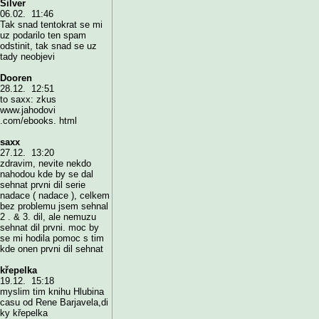
Silver
06.02. 11:46
Tak snad tentokrat se mi
uz podarilo ten spam
odstinit, tak snad se uz
tady neobjevi
Dooren
28.12. 12:51
to saxx: zkus
www.jahodovi
.com/ebooks. html
saxx
27.12. 13:20
zdravim, nevite nekdo
nahodou kde by se dal
sehnat prvni dil serie
nadace ( nadace ), celkem
bez problemu jsem sehnal
2 . & 3. dil, ale nemuzu
sehnat dil prvni. moc by
se mi hodila pomoc s tim
kde onen prvni dil sehnat
křepelka
19.12. 15:18
myslim tim knihu Hlubina
casu od Rene Barjavela,di
ky křepelka