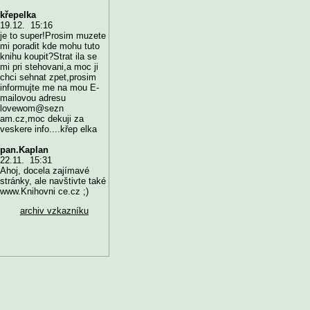
křepelka
19.12. 15:16
je to super!Prosim muzete
mi poradit kde mohu tuto
knihu koupit?Strat ila se
mi pri stehovani,a moc ji
chci sehnat zpet,prosim
informujte me na mou E-
mailovou adresu
lovewom@sezn
am.cz,moc dekuji za
veskere info....křep elka
pan.Kaplan
22.11. 15:31
Ahoj, docela zajímavé
stránky, ale navštivte také
www.Knihovni ce.cz ;)
archiv vzkazníku