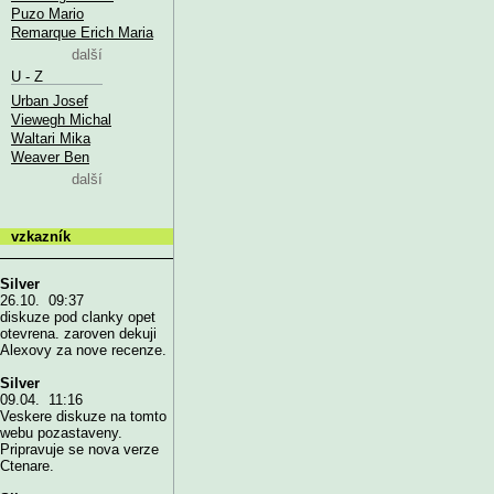
Puzo Mario
Remarque Erich Maria
další
U - Z
Urban Josef
Viewegh Michal
Waltari Mika
Weaver Ben
další
vzkazník
Silver
26.10. 09:37
diskuze pod clanky opet
otevrena. zaroven dekuji
Alexovy za nove recenze.
Silver
09.04. 11:16
Veskere diskuze na tomto
webu pozastaveny.
Pripravuje se nova verze
Ctenare.