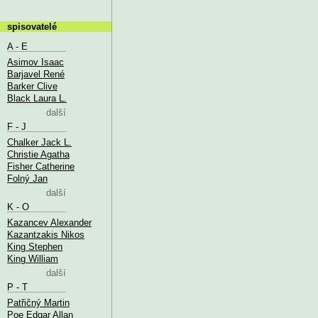
spisovatelé
A - E
Asimov Isaac
Barjavel René
Barker Clive
Black Laura L.
další
F - J
Chalker Jack L.
Christie Agatha
Fisher Catherine
Folný Jan
další
K - O
Kazancev Alexander
Kazantzakis Nikos
King Stephen
King William
další
P - T
Patřičný Martin
Poe Edgar Allan