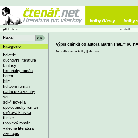
přihlásit se
statistika
výpis článků od autora Martin PatĹ™iÄŤnĂ
kategorie
řadit dle
názvu knihy
||
datumu
beletrie
duchovní literatura
fantasy
historický román
horror
krimi
kultovní román
partnerské vztahy
sci-fi
sci-fi novella
společenský román
světová klasika
thriller
utopický román
válečná literatura
životopis