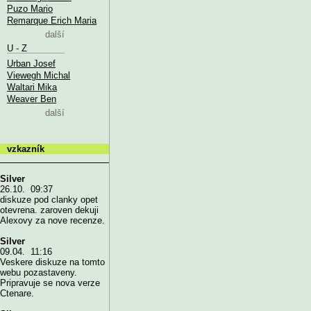
Puzo Mario
Remarque Erich Maria
další
U - Z
Urban Josef
Viewegh Michal
Waltari Mika
Weaver Ben
další
vzkazník
Silver
26.10. 09:37
diskuze pod clanky opet
otevrena. zaroven dekuji
Alexovy za nove recenze.
Silver
09.04. 11:16
Veskere diskuze na tomto
webu pozastaveny.
Pripravuje se nova verze
Ctenare.