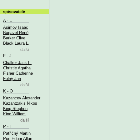
spisovatelé
A - E
Asimov Isaac
Barjavel René
Barker Clive
Black Laura L.
další
F - J
Chalker Jack L.
Christie Agatha
Fisher Catherine
Folný Jan
další
K - O
Kazancev Alexander
Kazantzakis Nikos
King Stephen
King William
další
P - T
Patřičný Martin
Poe Edgar Allan