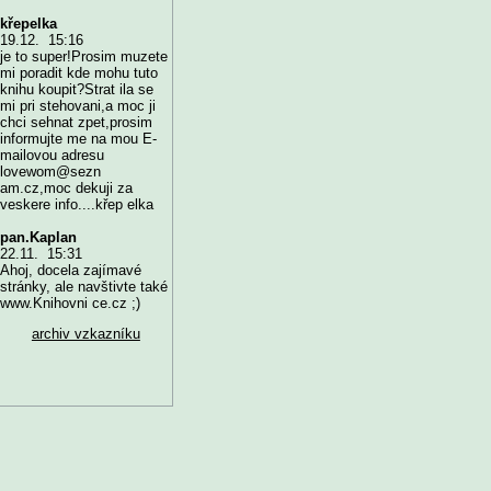
křepelka
19.12. 15:16
je to super!Prosim muzete
mi poradit kde mohu tuto
knihu koupit?Strat ila se
mi pri stehovani,a moc ji
chci sehnat zpet,prosim
informujte me na mou E-
mailovou adresu
lovewom@sezn
am.cz,moc dekuji za
veskere info....křep elka
pan.Kaplan
22.11. 15:31
Ahoj, docela zajímavé
stránky, ale navštivte také
www.Knihovni ce.cz ;)
archiv vzkazníku