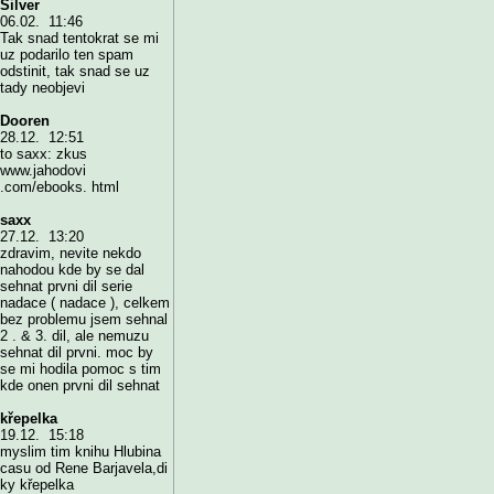
Silver
06.02. 11:46
Tak snad tentokrat se mi
uz podarilo ten spam
odstinit, tak snad se uz
tady neobjevi
Dooren
28.12. 12:51
to saxx: zkus
www.jahodovi
.com/ebooks. html
saxx
27.12. 13:20
zdravim, nevite nekdo
nahodou kde by se dal
sehnat prvni dil serie
nadace ( nadace ), celkem
bez problemu jsem sehnal
2 . & 3. dil, ale nemuzu
sehnat dil prvni. moc by
se mi hodila pomoc s tim
kde onen prvni dil sehnat
křepelka
19.12. 15:18
myslim tim knihu Hlubina
casu od Rene Barjavela,di
ky křepelka