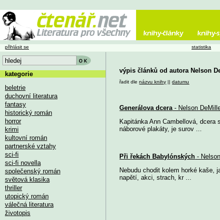
přihlásit se
statistika
výpis článků od autora Nelson D
kategorie
řadit dle
názvu knihy
||
datumu
beletrie
duchovní literatura
fantasy
Generálova dcera
- Nelson DeMill
historický román
horror
Kapitánka Ann Cambellová, dcera s
náborové plakáty, je surov ...
krimi
kultovní román
partnerské vztahy
sci-fi
Při řekách Babylónských
- Nelson
sci-fi novella
Nebudu chodit kolem horké kaše, ja
společenský román
napětí, akci, strach, kr ...
světová klasika
thriller
utopický román
válečná literatura
životopis