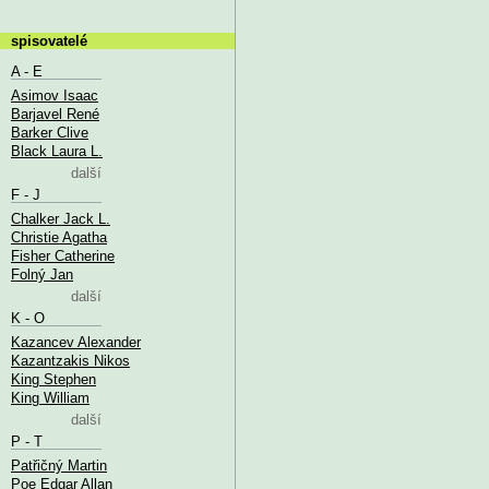
spisovatelé
A - E
Asimov Isaac
Barjavel René
Barker Clive
Black Laura L.
další
F - J
Chalker Jack L.
Christie Agatha
Fisher Catherine
Folný Jan
další
K - O
Kazancev Alexander
Kazantzakis Nikos
King Stephen
King William
další
P - T
Patřičný Martin
Poe Edgar Allan