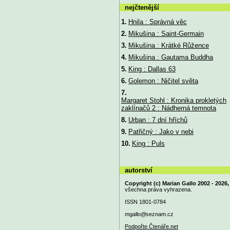
nejčtenější
1.
Hnila : Správná věc
2.
Mikušina : Saint-Germain
3.
Mikušina : Krátké Růžence
4.
Mikušina : Gautama Buddha
5.
King : Dallas 63
6.
Golemon : Ničitel světa
7.
Margaret Stohl : Kronika prokletých
zaklínačů 2 : Nádherná temnota
8.
Urban : 7 dní hříchů
9.
Patřičný : Jako v nebi
10.
King : Puls
autorství
Copyright (c) Marian Gallo 2002 - 2026,
všechna práva vyhrazena.
ISSN 1801-0784
mgallo@
seznam.cz
Podpořte Čtenáře.net