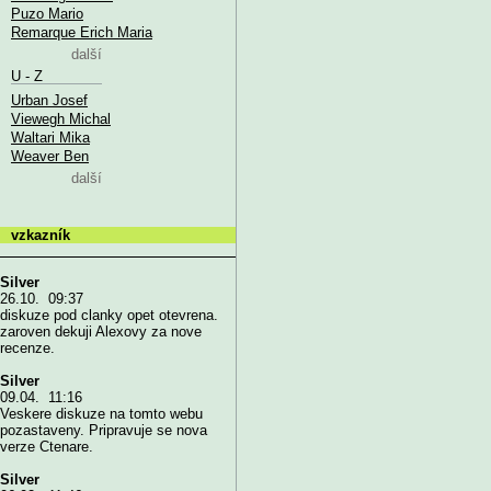
Puzo Mario
Remarque Erich Maria
další
U - Z
Urban Josef
Viewegh Michal
Waltari Mika
Weaver Ben
další
vzkazník
Silver
26.10. 09:37
diskuze pod clanky opet otevrena.
zaroven dekuji Alexovy za nove
recenze.
Silver
09.04. 11:16
Veskere diskuze na tomto webu
pozastaveny. Pripravuje se nova
verze Ctenare.
Silver