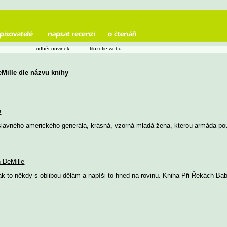
odběr novinek
filozofie webu
eMille dle názvu knihy
e
lavného amerického generála, krásná, vzorná mladá žena, kterou armáda pou
 DeMille
k to někdy s oblibou dělám a napíši to hned na rovinu. Kniha Při Řekách Bab