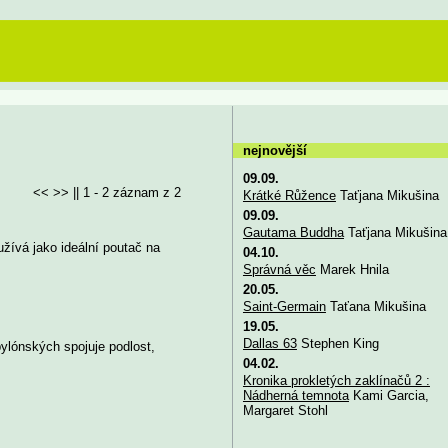
nejnovější
09.09.
<< >> || 1 - 2 záznam z 2
Krátké Růžence
Taťjana Mikušina
09.09.
Gautama Buddha
Taťjana Mikušina
žívá jako ideální poutač na
04.10.
Správná věc
Marek Hnila
20.05.
Saint-Germain
Taťana Mikušina
19.05.
Dallas 63
Stephen King
ylónských spojuje podlost,
04.02.
Kronika prokletých zaklínačů 2 :
Nádherná temnota
Kami Garcia,
Margaret Stohl