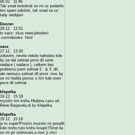
06.02. 11:46
Tak snad tentokrat se mi uz podarilo
ten spam odstinit, tak snad se uz
tady neobjevi
Dooren
28.12. 12:51
to saxx: zkus www.jahodovi
.com/ebooks. html
saxx
27.12. 13:20
zdravim, nevite nekdo nahodou kde
by se dal sehnat prvni dil serie
nadace ( nadace ), celkem bez
problemu jsem sehnal 2 . & 3. dil,
ale nemuzu sehnat dil prvni. moc by
se mi hodila pomoc s tim kde onen
prvni dil sehnat
křepelka
19.12. 15:18
myslim tim knihu Hlubina casu od
Rene Barjavela,di ky křepelka
křepelka
19.12. 15:16
je to super!Prosim muzete mi poradit
kde mohu tuto knihu koupit?Strat ila
se mi pri stehovani,a moc ji chci