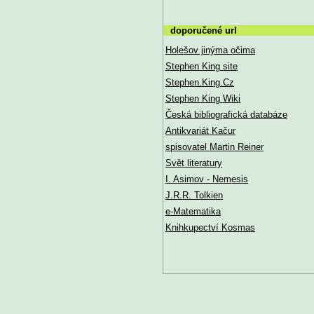
doporučené url
Holešov jinýma očima
Stephen King site
Stephen.King.Cz
Stephen King Wiki
Česká bibliografická databáze
Antikvariát Kačur
spisovatel Martin Reiner
Svět literatury
I. Asimov - Nemesis
J.R.R. Tolkien
e-Matematika
Knihkupectví Kosmas