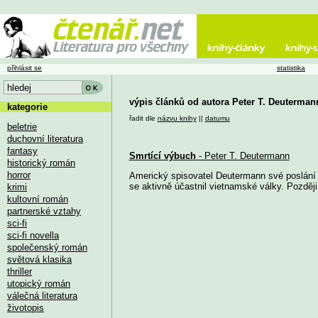
přihlásit se
statistika
výpis článků od autora Peter T. Deuterman
kategorie
řadit dle
názvu knihy
||
datumu
beletrie
duchovní literatura
fantasy
Smrtící výbuch
- Peter T. Deutermann
historický román
horror
Americký spisovatel Deutermann své poslání 
se aktivně účastnil vietnamské války. Později s
krimi
kultovní román
partnerské vztahy
sci-fi
sci-fi novella
společenský román
světová klasika
thriller
utopický román
válečná literatura
životopis