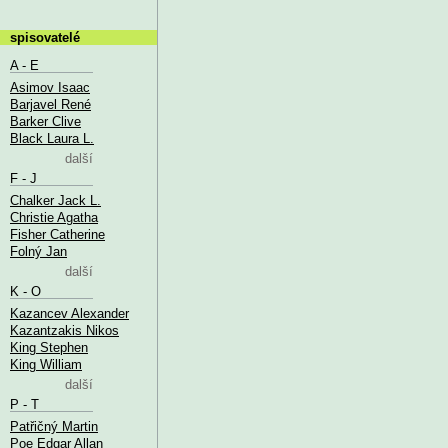
spisovatelé
A - E
Asimov Isaac
Barjavel René
Barker Clive
Black Laura L.
další
F - J
Chalker Jack L.
Christie Agatha
Fisher Catherine
Folný Jan
další
K - O
Kazancev Alexander
Kazantzakis Nikos
King Stephen
King William
další
P - T
Patřičný Martin
Poe Edgar Allan