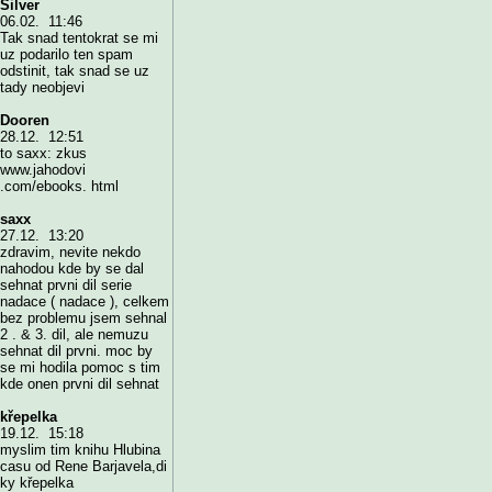
Silver
06.02. 11:46
Tak snad tentokrat se mi
uz podarilo ten spam
odstinit, tak snad se uz
tady neobjevi
Dooren
28.12. 12:51
to saxx: zkus
www.jahodovi
.com/ebooks. html
saxx
27.12. 13:20
zdravim, nevite nekdo
nahodou kde by se dal
sehnat prvni dil serie
nadace ( nadace ), celkem
bez problemu jsem sehnal
2 . & 3. dil, ale nemuzu
sehnat dil prvni. moc by
se mi hodila pomoc s tim
kde onen prvni dil sehnat
křepelka
19.12. 15:18
myslim tim knihu Hlubina
casu od Rene Barjavela,di
ky křepelka