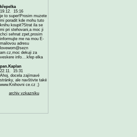
křepelka
19.12. 15:16
je to super!Prosim muzete
mi poradit kde mohu tuto
knihu koupit?Strat ila se
mi pri stehovani,a moc ji
chci sehnat zpet,prosim
informujte me na mou E-
mailovou adresu
lovewom@sezn
am.cz,moc dekuji za
veskere info....křep elka
pan.Kaplan
22.11. 15:31
Ahoj, docela zajímavé
stránky, ale navštivte také
www.Knihovni ce.cz ;)
archiv vzkazníku