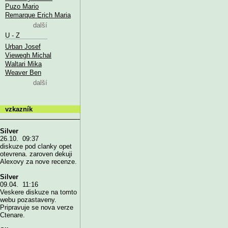
Puzo Mario
Remarque Erich Maria
další
U - Z
Urban Josef
Viewegh Michal
Waltari Mika
Weaver Ben
další
vzkazník
Silver
26.10. 09:37
diskuze pod clanky opet
otevrena. zaroven dekuji
Alexovy za nove recenze.
Silver
09.04. 11:16
Veskere diskuze na tomto
webu pozastaveny.
Pripravuje se nova verze
Ctenare.