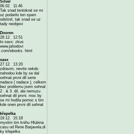
Silver
06.02. 11:46
Tak snad tentokrat se mi
uz podarilo ten spam
odstinit, tak snad se uz
tady neobjevi
Dooren
28.12. 12:51
to saxx: zkus
www.jahodovi
.com/ebooks. html
saxx
27.12. 13:20
zdravim, nevite nekdo
nahodou kde by se dal
sehnat prvni dil serie
nadace ( nadace ), celkem
bez problemu jsem sehnal
2 . & 3. dil, ale nemuzu
sehnat dil prvni. moc by
se mi hodila pomoc s tim
kde onen prvni dil sehnat
křepelka
19.12. 15:18
myslim tim knihu Hlubina
casu od Rene Barjavela,di
ky křepelka