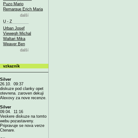
Puzo Mario
Remarque Erich Maria
další
U - Z
Urban Josef
Viewegh Michal
Waltari Mika
Weaver Ben
další
vzkazník
Silver
26.10. 09:37
diskuze pod clanky opet
otevrena. zaroven dekuji
Alexovy za nove recenze.
Silver
09.04. 11:16
Veskere diskuze na tomto
webu pozastaveny.
Pripravuje se nova verze
Ctenare.