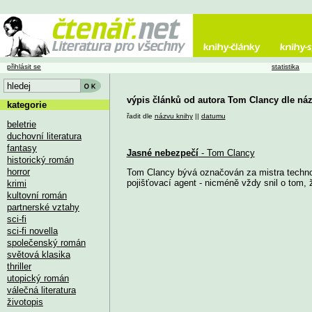
přihlásit se
statistika
výpis článků od autora Tom Clancy dle ná
kategorie
řadit dle
názvu knihy
||
datumu
beletrie
duchovní literatura
fantasy
Jasné nebezpečí
- Tom Clancy
historický román
horror
Tom Clancy bývá označován za mistra technoth
pojišťovací agent - nicméně vždy snil o tom, ž
krimi
kultovní román
partnerské vztahy
sci-fi
sci-fi novella
společenský román
světová klasika
thriller
utopický román
válečná literatura
životopis