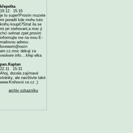
křepelka
19.12. 15:16
je to super!Prosim muzete
mi poradit kde mohu tuto
knihu koupit?Strat ila se
mi pri stehovani,a moc ji
chci sehnat zpet,prosim
informujte me na mou E-
mailovou adresu
lovewom@sezn
am.cz,moc dekuji za
veskere info....křep elka
pan.Kaplan
22.11. 15:31
Ahoj, docela zajímavé
stránky, ale navštivte také
www.Knihovni ce.cz ;)
archiv vzkazníku