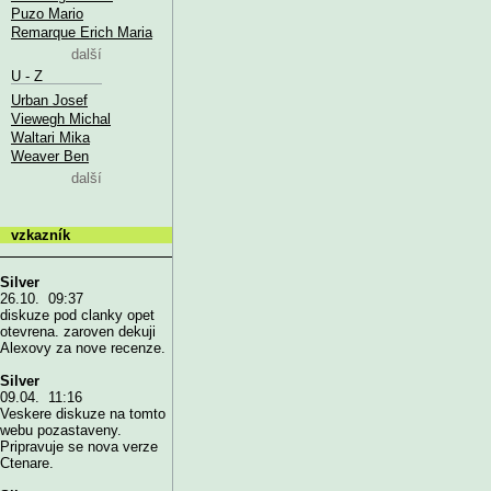
Puzo Mario
Remarque Erich Maria
další
U - Z
Urban Josef
Viewegh Michal
Waltari Mika
Weaver Ben
další
vzkazník
Silver
26.10. 09:37
diskuze pod clanky opet
otevrena. zaroven dekuji
Alexovy za nove recenze.
Silver
09.04. 11:16
Veskere diskuze na tomto
webu pozastaveny.
Pripravuje se nova verze
Ctenare.