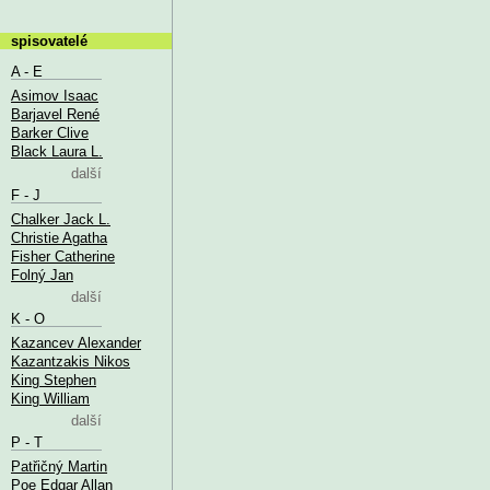
spisovatelé
A - E
Asimov Isaac
Barjavel René
Barker Clive
Black Laura L.
další
F - J
Chalker Jack L.
Christie Agatha
Fisher Catherine
Folný Jan
další
K - O
Kazancev Alexander
Kazantzakis Nikos
King Stephen
King William
další
P - T
Patřičný Martin
Poe Edgar Allan