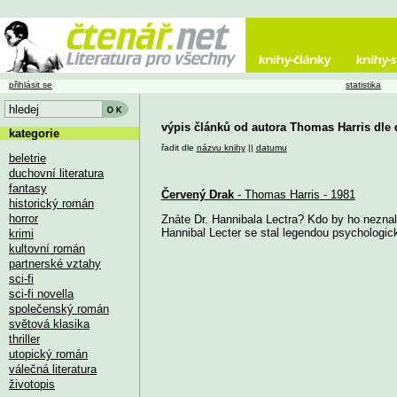
přihlásit se
statistika
výpis článků od autora Thomas Harris dle
kategorie
řadit dle
názvu knihy
||
datumu
beletrie
duchovní literatura
fantasy
Červený Drak
- Thomas Harris - 1981
historický román
horror
Znáte Dr. Hannibala Lectra? Kdo by ho neznal
Hannibal Lecter se stal legendou psychologickéh
krimi
kultovní román
partnerské vztahy
sci-fi
sci-fi novella
společenský román
světová klasika
thriller
utopický román
válečná literatura
životopis