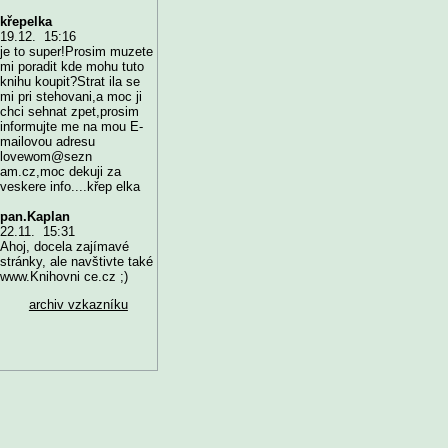
křepelka
19.12. 15:16
je to super!Prosim muzete
mi poradit kde mohu tuto
knihu koupit?Strat ila se
mi pri stehovani,a moc ji
chci sehnat zpet,prosim
informujte me na mou E-
mailovou adresu
lovewom@sezn
am.cz,moc dekuji za
veskere info....křep elka
pan.Kaplan
22.11. 15:31
Ahoj, docela zajímavé
stránky, ale navštivte také
www.Knihovni ce.cz ;)
archiv vzkazníku