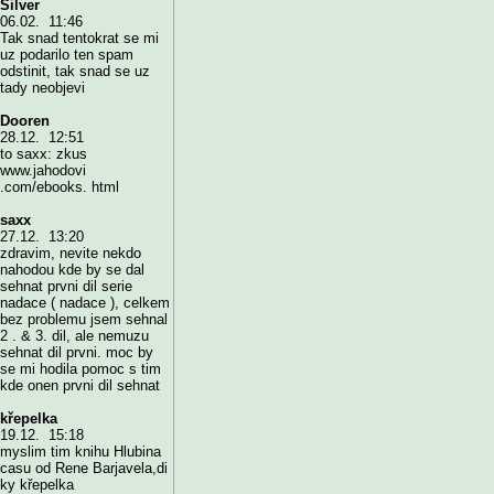
Silver
06.02. 11:46
Tak snad tentokrat se mi
uz podarilo ten spam
odstinit, tak snad se uz
tady neobjevi
Dooren
28.12. 12:51
to saxx: zkus
www.jahodovi
.com/ebooks. html
saxx
27.12. 13:20
zdravim, nevite nekdo
nahodou kde by se dal
sehnat prvni dil serie
nadace ( nadace ), celkem
bez problemu jsem sehnal
2 . & 3. dil, ale nemuzu
sehnat dil prvni. moc by
se mi hodila pomoc s tim
kde onen prvni dil sehnat
křepelka
19.12. 15:18
myslim tim knihu Hlubina
casu od Rene Barjavela,di
ky křepelka