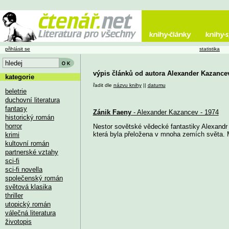
přihlásit se
statistika
výpis článků od autora Alexander Kazance
kategorie
řadit dle
názvu knihy
||
datumu
beletrie
duchovní literatura
fantasy
Zánik Faeny
- Alexander Kazancev - 1974
historický román
horror
Nestor sovětské vědecké fantastiky Alexandr 
která byla přeložena v mnoha zemích světa. 
krimi
kultovní román
partnerské vztahy
sci-fi
sci-fi novella
společenský román
světová klasika
thriller
utopický román
válečná literatura
životopis