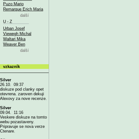
Puzo Mario
Remarque Erich Maria
další
U - Z
Urban Josef
Viewegh Michal
Waltari Mika
Weaver Ben
další
vzkazník
Silver
26.10. 09:37
diskuze pod clanky opet
otevrena. zaroven dekuji
Alexovy za nove recenze.
Silver
09.04. 11:16
Veskere diskuze na tomto
webu pozastaveny.
Pripravuje se nova verze
Ctenare.