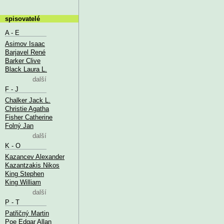
spisovatelé
A - E
Asimov Isaac
Barjavel René
Barker Clive
Black Laura L.
další
F - J
Chalker Jack L.
Christie Agatha
Fisher Catherine
Folný Jan
další
K - O
Kazancev Alexander
Kazantzakis Nikos
King Stephen
King William
další
P - T
Patřičný Martin
Poe Edgar Allan