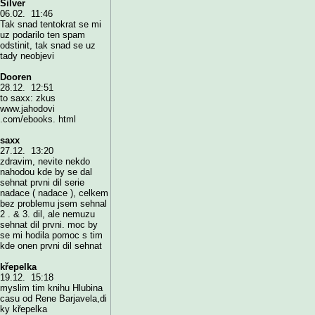
Silver
06.02. 11:46
Tak snad tentokrat se mi
uz podarilo ten spam
odstinit, tak snad se uz
tady neobjevi
Dooren
28.12. 12:51
to saxx: zkus
www.jahodovi
.com/ebooks. html
saxx
27.12. 13:20
zdravim, nevite nekdo
nahodou kde by se dal
sehnat prvni dil serie
nadace ( nadace ), celkem
bez problemu jsem sehnal
2 . & 3. dil, ale nemuzu
sehnat dil prvni. moc by
se mi hodila pomoc s tim
kde onen prvni dil sehnat
křepelka
19.12. 15:18
myslim tim knihu Hlubina
casu od Rene Barjavela,di
ky křepelka