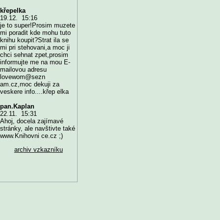
křepelka
19.12. 15:16
je to super!Prosim muzete
mi poradit kde mohu tuto
knihu koupit?Strat ila se
mi pri stehovani,a moc ji
chci sehnat zpet,prosim
informujte me na mou E-
mailovou adresu
lovewom@sezn
am.cz,moc dekuji za
veskere info....křep elka
pan.Kaplan
22.11. 15:31
Ahoj, docela zajímavé
stránky, ale navštivte také
www.Knihovni ce.cz ;)
archiv vzkazníku