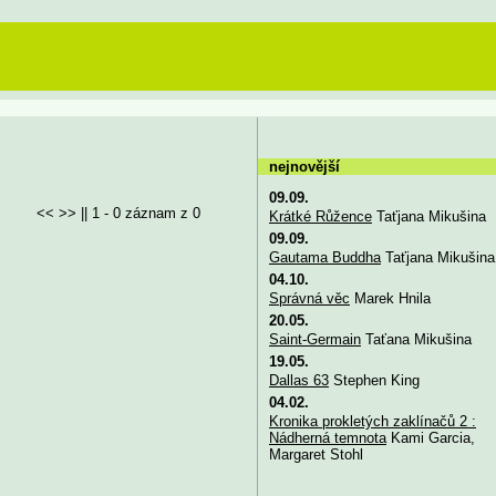
nejnovější
09.09.
<< >> || 1 - 0 záznam z 0
Krátké Růžence
Taťjana Mikušina
09.09.
Gautama Buddha
Taťjana Mikušina
04.10.
Správná věc
Marek Hnila
20.05.
Saint-Germain
Taťana Mikušina
19.05.
Dallas 63
Stephen King
04.02.
Kronika prokletých zaklínačů 2 :
Nádherná temnota
Kami Garcia,
Margaret Stohl