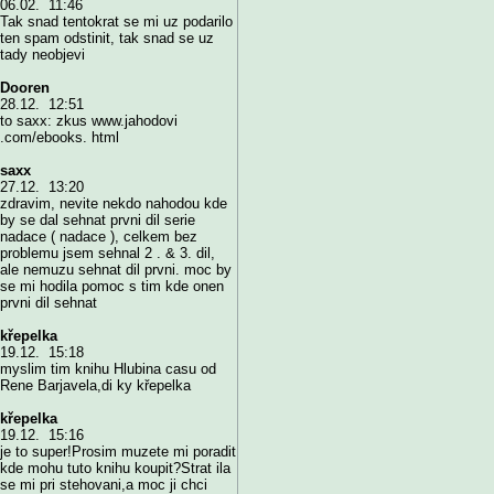
06.02. 11:46
Tak snad tentokrat se mi uz podarilo
ten spam odstinit, tak snad se uz
tady neobjevi
Dooren
28.12. 12:51
to saxx: zkus www.jahodovi
.com/ebooks. html
saxx
27.12. 13:20
zdravim, nevite nekdo nahodou kde
by se dal sehnat prvni dil serie
nadace ( nadace ), celkem bez
problemu jsem sehnal 2 . & 3. dil,
ale nemuzu sehnat dil prvni. moc by
se mi hodila pomoc s tim kde onen
prvni dil sehnat
křepelka
19.12. 15:18
myslim tim knihu Hlubina casu od
Rene Barjavela,di ky křepelka
křepelka
19.12. 15:16
je to super!Prosim muzete mi poradit
kde mohu tuto knihu koupit?Strat ila
se mi pri stehovani,a moc ji chci