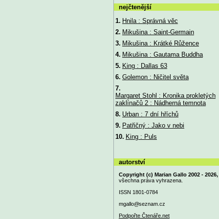
nejčtenější
1.
Hnila : Správná věc
2.
Mikušina : Saint-Germain
3.
Mikušina : Krátké Růžence
4.
Mikušina : Gautama Buddha
5.
King : Dallas 63
6.
Golemon : Ničitel světa
7.
Margaret Stohl : Kronika prokletých
zaklínačů 2 : Nádherná temnota
8.
Urban : 7 dní hříchů
9.
Patřičný : Jako v nebi
10.
King : Puls
autorství
Copyright (c) Marian Gallo 2002 - 2026,
všechna práva vyhrazena.
ISSN 1801-0784
mgallo@
seznam.cz
Podpořte Čtenáře.net