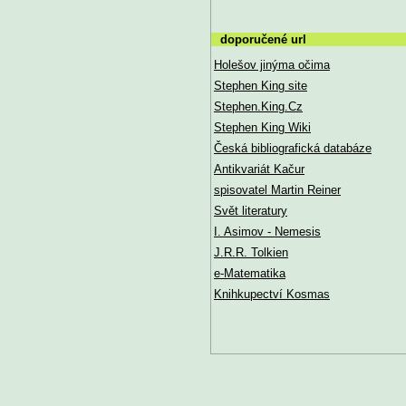
doporučené url
Holešov jinýma očima
Stephen King site
Stephen.King.Cz
Stephen King Wiki
Česká bibliografická databáze
Antikvariát Kačur
spisovatel Martin Reiner
Svět literatury
I. Asimov - Nemesis
J.R.R. Tolkien
e-Matematika
Knihkupectví Kosmas