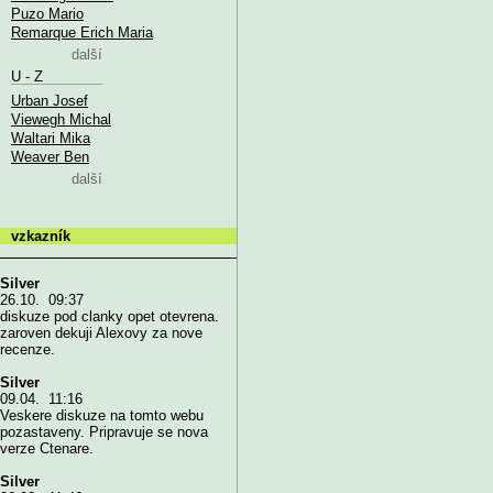
Puzo Mario
Remarque Erich Maria
další
U - Z
Urban Josef
Viewegh Michal
Waltari Mika
Weaver Ben
další
vzkazník
Silver
26.10. 09:37
diskuze pod clanky opet otevrena.
zaroven dekuji Alexovy za nove
recenze.
Silver
09.04. 11:16
Veskere diskuze na tomto webu
pozastaveny. Pripravuje se nova
verze Ctenare.
Silver