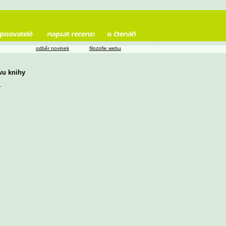
odběr novinek
filozofie webu
zvu knihy
u