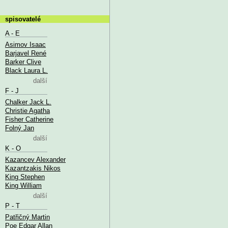
spisovatelé
A - E
Asimov Isaac
Barjavel René
Barker Clive
Black Laura L.
další
F - J
Chalker Jack L.
Christie Agatha
Fisher Catherine
Folný Jan
další
K - O
Kazancev Alexander
Kazantzakis Nikos
King Stephen
King William
další
P - T
Patřičný Martin
Poe Edgar Allan