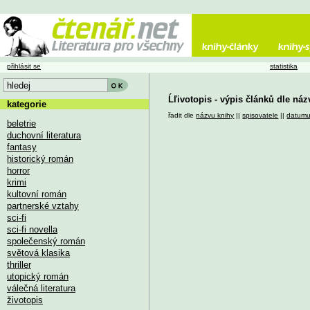
přihlásit se
statistika
Ĺľivotopis - výpis článků dle ná
kategorie
řadit dle
názvu knihy
||
spisovatele
||
datum
beletrie
duchovní literatura
fantasy
historický román
horror
krimi
kultovní román
partnerské vztahy
sci-fi
sci-fi novella
společenský román
světová klasika
thriller
utopický román
válečná literatura
životopis