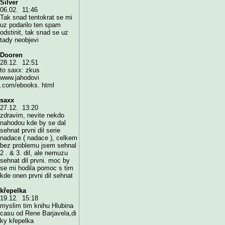
Silver
06.02. 11:46
Tak snad tentokrat se mi
uz podarilo ten spam
odstinit, tak snad se uz
tady neobjevi
Dooren
28.12. 12:51
to saxx: zkus
www.jahodovi
.com/ebooks. html
saxx
27.12. 13:20
zdravim, nevite nekdo
nahodou kde by se dal
sehnat prvni dil serie
nadace ( nadace ), celkem
bez problemu jsem sehnal
2 . & 3. dil, ale nemuzu
sehnat dil prvni. moc by
se mi hodila pomoc s tim
kde onen prvni dil sehnat
křepelka
19.12. 15:18
myslim tim knihu Hlubina
casu od Rene Barjavela,di
ky křepelka