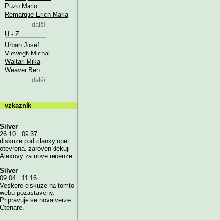
Puzo Mario
Remarque Erich Maria
další
U - Z
Urban Josef
Viewegh Michal
Waltari Mika
Weaver Ben
další
vzkazník
Silver
26.10. 09:37
diskuze pod clanky opet
otevrena. zaroven dekuji
Alexovy za nove recenze.
Silver
09.04. 11:16
Veskere diskuze na tomto
webu pozastaveny.
Pripravuje se nova verze
Ctenare.