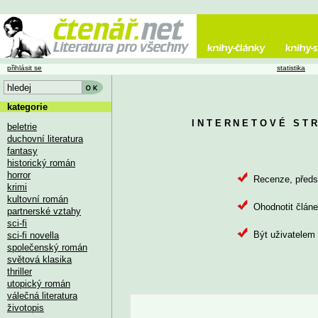
přihlásit se
statistika
kategorie
INTERNETOVÉ ST
beletrie
duchovní literatura
fantasy
historický román
horror
Recenze, předsta
krimi
kultovní román
Ohodnotit článe
partnerské vztahy
sci-fi
Být uživatelem 
sci-fi novella
společenský román
světová klasika
thriller
utopický román
válečná literatura
životopis