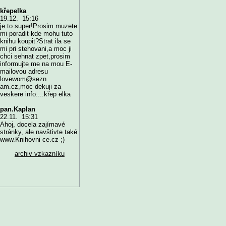
křepelka
19.12. 15:16
je to super!Prosim muzete
mi poradit kde mohu tuto
knihu koupit?Strat ila se
mi pri stehovani,a moc ji
chci sehnat zpet,prosim
informujte me na mou E-
mailovou adresu
lovewom@sezn
am.cz,moc dekuji za
veskere info....křep elka
pan.Kaplan
22.11. 15:31
Ahoj, docela zajímavé
stránky, ale navštivte také
www.Knihovni ce.cz ;)
archiv vzkazníku