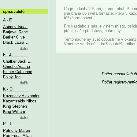
Co je to kniha? Papír, písmo, obal. Pro 
spisovatelé
jiné brána do světa fantazie, která v kaž
těžké zmapovat.
A - E
Pro každého z nás je v něm místo, osídl
Asimov Isaac
přání, naše představy, naše sny.
Barjavel René
Barker Clive
Tento nádherný svět opouštíme v okamžik
Black Laura L.
Vracíme se do něj s každou další knihou
další
F - J
Chalker Jack L.
Christie Agatha
Fisher Catherine
Počet napsaných čl
Folný Jan
Počet
registrovaný
další
K - O
Kazancev Alexander
Kazantzakis Nikos
King Stephen
King William
další
P - T
Patřičný Martin
Poe Edgar Allan