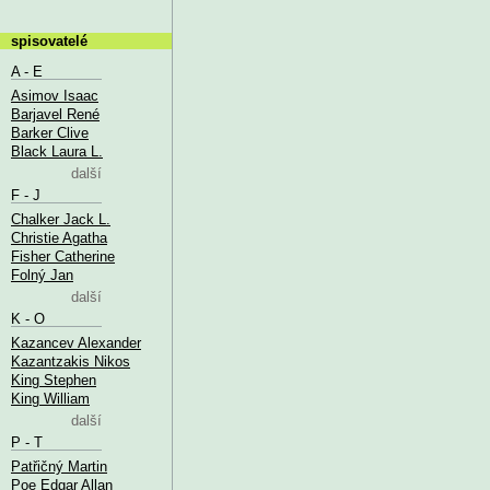
spisovatelé
A - E
Asimov Isaac
Barjavel René
Barker Clive
Black Laura L.
další
F - J
Chalker Jack L.
Christie Agatha
Fisher Catherine
Folný Jan
další
K - O
Kazancev Alexander
Kazantzakis Nikos
King Stephen
King William
další
P - T
Patřičný Martin
Poe Edgar Allan