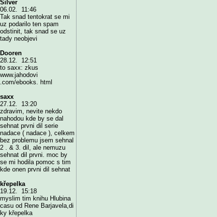
Silver
06.02. 11:46
Tak snad tentokrat se mi
uz podarilo ten spam
odstinit, tak snad se uz
tady neobjevi
Dooren
28.12. 12:51
to saxx: zkus
www.jahodovi
.com/ebooks. html
saxx
27.12. 13:20
zdravim, nevite nekdo
nahodou kde by se dal
sehnat prvni dil serie
nadace ( nadace ), celkem
bez problemu jsem sehnal
2 . & 3. dil, ale nemuzu
sehnat dil prvni. moc by
se mi hodila pomoc s tim
kde onen prvni dil sehnat
křepelka
19.12. 15:18
myslim tim knihu Hlubina
casu od Rene Barjavela,di
ky křepelka