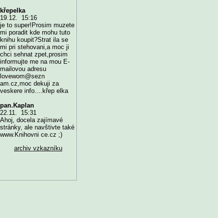
křepelka
19.12. 15:16
je to super!Prosim muzete
mi poradit kde mohu tuto
knihu koupit?Strat ila se
mi pri stehovani,a moc ji
chci sehnat zpet,prosim
informujte me na mou E-
mailovou adresu
lovewom@sezn
am.cz,moc dekuji za
veskere info....křep elka
pan.Kaplan
22.11. 15:31
Ahoj, docela zajímavé
stránky, ale navštivte také
www.Knihovni ce.cz ;)
archiv vzkazníku