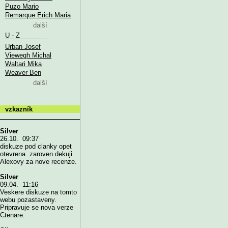
Puzo Mario
Remarque Erich Maria
další
U - Z
Urban Josef
Viewegh Michal
Waltari Mika
Weaver Ben
další
vzkazník
Silver
26.10. 09:37
diskuze pod clanky opet
otevrena. zaroven dekuji
Alexovy za nove recenze.
Silver
09.04. 11:16
Veskere diskuze na tomto
webu pozastaveny.
Pripravuje se nova verze
Ctenare.