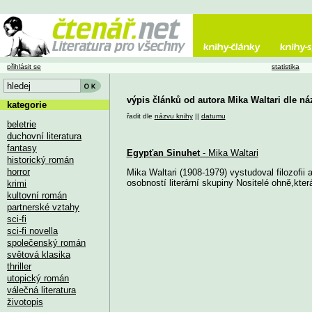
přihlásit se
statistika
výpis článků od autora Mika Waltari dle ná
kategorie
řadit dle
názvu knihy
||
datumu
beletrie
duchovní literatura
fantasy
Egypťan Sinuhet
- Mika Waltari
historický román
horror
Mika Waltari (1908-1979) vystudoval filozofii 
osobností literární skupiny Nositelé ohně,která
krimi
kultovní román
partnerské vztahy
sci-fi
sci-fi novella
společenský román
světová klasika
thriller
utopický román
válečná literatura
životopis