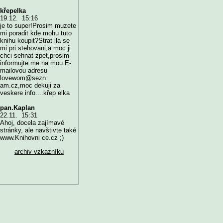
křepelka
19.12. 15:16
je to super!Prosim muzete
mi poradit kde mohu tuto
knihu koupit?Strat ila se
mi pri stehovani,a moc ji
chci sehnat zpet,prosim
informujte me na mou E-
mailovou adresu
lovewom@sezn
am.cz,moc dekuji za
veskere info....křep elka
pan.Kaplan
22.11. 15:31
Ahoj, docela zajímavé
stránky, ale navštivte také
www.Knihovni ce.cz ;)
archiv vzkazníku