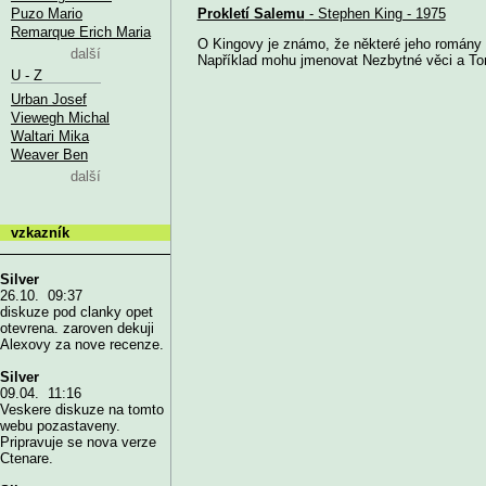
Puzo Mario
Prokletí Salemu
- Stephen King - 1975
Remarque Erich Maria
O Kingovy je známo, že některé jeho romány m
další
Například mohu jmenovat Nezbytné věci a To
U - Z
Urban Josef
Viewegh Michal
Waltari Mika
Weaver Ben
další
vzkazník
Silver
26.10. 09:37
diskuze pod clanky opet
otevrena. zaroven dekuji
Alexovy za nove recenze.
Silver
09.04. 11:16
Veskere diskuze na tomto
webu pozastaveny.
Pripravuje se nova verze
Ctenare.