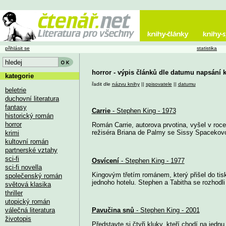
přihlásit se
statistika
horror - výpis článků dle datumu napsání 
kategorie
řadit dle
názvu knihy
||
spisovatele
||
datumu
beletrie
duchovní literatura
fantasy
Carrie
- Stephen King - 1973
historický román
horror
Román Carrie, autorova prvotina, vyšel v roce 
režiséra Briana de Palmy se Sissy Spacekovou 
krimi
kultovní román
partnerské vztahy
sci-fi
Osvícení
- Stephen King - 1977
sci-fi novella
Kingovým třetím románem, který přišel do tis
společenský román
jednoho hotelu. Stephen a Tabitha se rozhodli 
světová klasika
thriller
utopický román
válečná literatura
Pavučina snů
- Stephen King - 2001
životopis
Představte si čtyři kluky, kteří chodí na jedn