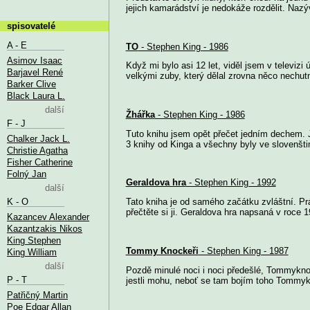
jejich kamarádství je nedokáže rozdělit. Nazýv
spisovatelé
A - E
TO
- Stephen King - 1986
Asimov Isaac
Když mi bylo asi 12 let, viděl jsem v televizi
Barjavel René
velkými zuby, který dělal zrovna něco nechut
Barker Clive
Black Laura L.
další
Žhářka
- Stephen King - 1986
F - J
Tuto knihu jsem opět přečet jedním dechem. 
Chalker Jack L.
3 knihy od Kinga a všechny byly ve slovenštin
Christie Agatha
Fisher Catherine
Folný Jan
Geraldova hra
- Stephen King - 1992
další
K - O
Tato kniha je od samého začátku zvláštní. Prá
přečtěte si ji. Geraldova hra napsaná v roce 19
Kazancev Alexander
Kazantzakis Nikos
King Stephen
Tommy Knockeři
- Stephen King - 1987
King William
další
Pozdě minulé noci i noci předešlé, Tommyknoc
P - T
jestli mohu, neboť se tam bojím toho Tommykn
Patřičný Martin
Poe Edgar Allan