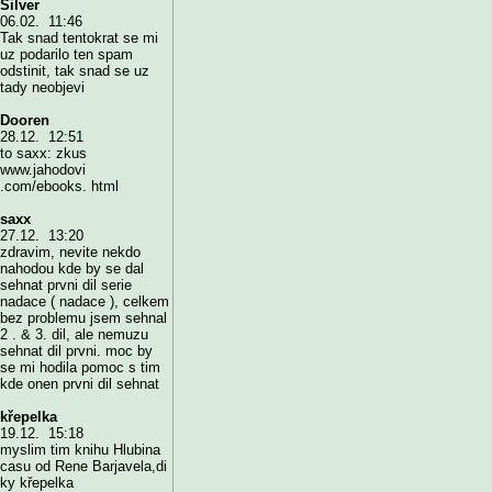
Silver
06.02. 11:46
Tak snad tentokrat se mi
uz podarilo ten spam
odstinit, tak snad se uz
tady neobjevi
Dooren
28.12. 12:51
to saxx: zkus
www.jahodovi
.com/ebooks. html
saxx
27.12. 13:20
zdravim, nevite nekdo
nahodou kde by se dal
sehnat prvni dil serie
nadace ( nadace ), celkem
bez problemu jsem sehnal
2 . & 3. dil, ale nemuzu
sehnat dil prvni. moc by
se mi hodila pomoc s tim
kde onen prvni dil sehnat
křepelka
19.12. 15:18
myslim tim knihu Hlubina
casu od Rene Barjavela,di
ky křepelka