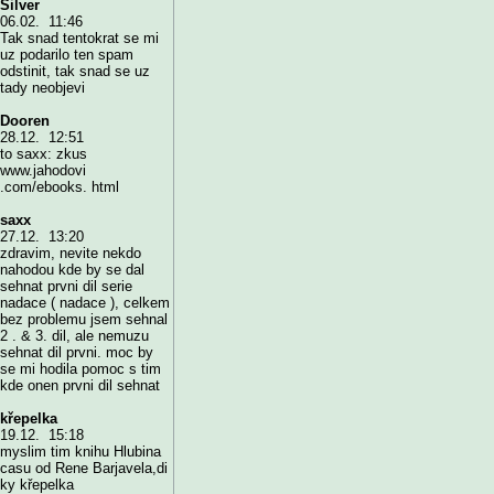
Silver
06.02. 11:46
Tak snad tentokrat se mi
uz podarilo ten spam
odstinit, tak snad se uz
tady neobjevi
Dooren
28.12. 12:51
to saxx: zkus
www.jahodovi
.com/ebooks. html
saxx
27.12. 13:20
zdravim, nevite nekdo
nahodou kde by se dal
sehnat prvni dil serie
nadace ( nadace ), celkem
bez problemu jsem sehnal
2 . & 3. dil, ale nemuzu
sehnat dil prvni. moc by
se mi hodila pomoc s tim
kde onen prvni dil sehnat
křepelka
19.12. 15:18
myslim tim knihu Hlubina
casu od Rene Barjavela,di
ky křepelka