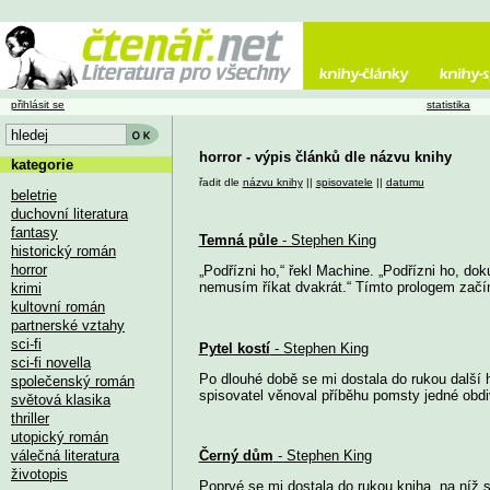
přihlásit se
statistika
horror - výpis článků dle názvu knihy
kategorie
řadit dle
názvu knihy
||
spisovatele
||
datumu
beletrie
duchovní literatura
fantasy
Temná půle
- Stephen King
historický román
horror
„Podřízni ho,“ řekl Machine. „Podřízni ho, doku
nemusím říkat dvakrát.“ Tímto prologem začín
krimi
kultovní román
partnerské vztahy
sci-fi
Pytel kostí
- Stephen King
sci-fi novella
Po dlouhé době se mi dostala do rukou další 
společenský román
spisovatel věnoval příběhu pomsty jedné obd
světová klasika
thriller
utopický román
válečná literatura
Černý dům
- Stephen King
životopis
Poprvé se mi dostala do rukou kniha, na níž 