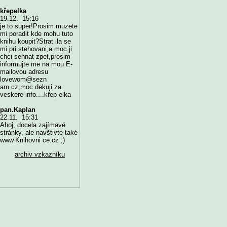
křepelka
19.12. 15:16
je to super!Prosim muzete
mi poradit kde mohu tuto
knihu koupit?Strat ila se
mi pri stehovani,a moc ji
chci sehnat zpet,prosim
informujte me na mou E-
mailovou adresu
lovewom@sezn
am.cz,moc dekuji za
veskere info....křep elka
pan.Kaplan
22.11. 15:31
Ahoj, docela zajímavé
stránky, ale navštivte také
www.Knihovni ce.cz ;)
archiv vzkazníku