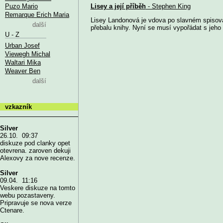
Puzo Mario
Lisey a její příběh
- Stephen King
Remarque Erich Maria
Lisey Landonová je vdova po slavném spisova
další
přebalu knihy. Nyní se musí vypořádat s jeho s
U - Z
Urban Josef
Viewegh Michal
Waltari Mika
Weaver Ben
další
vzkazník
Silver
26.10. 09:37
diskuze pod clanky opet
otevrena. zaroven dekuji
Alexovy za nove recenze.
Silver
09.04. 11:16
Veskere diskuze na tomto
webu pozastaveny.
Pripravuje se nova verze
Ctenare.