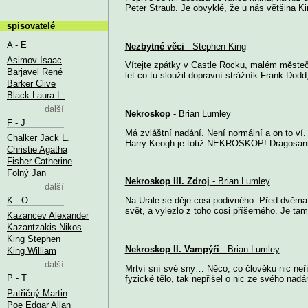
Peter Straub. Je obvyklé, že u nás většina Ki
spisovatelé
A - E
Nezbytné věci
- Stephen King
Asimov Isaac
Vítejte zpátky v Castle Rocku, malém městeč
Barjavel René
let co tu sloužil dopravní strážník Frank Dodd,
Barker Clive
Black Laura L.
další
Nekroskop
- Brian Lumley
F - J
Má zvláštní nadání. Není normální a on to ví.
Chalker Jack L.
Harry Keogh je totiž NEKROSKOP! Dragosani 
Christie Agatha
Fisher Catherine
Folný Jan
Nekroskop III. Zdroj
- Brian Lumley
další
K - O
Na Urale se děje cosi podivného. Před dvěma 
svět, a vylezlo z toho cosi příšerného. Je tam
Kazancev Alexander
Kazantzakis Nikos
King Stephen
Nekroskop II. Vampýři
- Brian Lumley
King William
další
Mrtví sní své sny… Něco, co člověku nic neřík
P - T
fyzické tělo, tak nepřišel o nic ze svého nadán
Patřičný Martin
Poe Edgar Allan