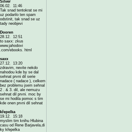
Silver
06.02. 11:46
Tak snad tentokrat se mi
uz podarilo ten spam
odstinit, tak snad se uz
tady neobjevi
Dooren
28.12. 12:51
to saxx: zkus
www.jahodovi
.com/ebooks. html
saxx
27.12. 13:20
zdravim, nevite nekdo
nahodou kde by se dal
sehnat prvni dil serie
nadace ( nadace ), celkem
bez problemu jsem sehnal
2 . & 3. dil, ale nemuzu
sehnat dil prvni. moc by
se mi hodila pomoc s tim
kde onen prvni dil sehnat
křepelka
19.12. 15:18
myslim tim knihu Hlubina
casu od Rene Barjavela,di
ky křepelka