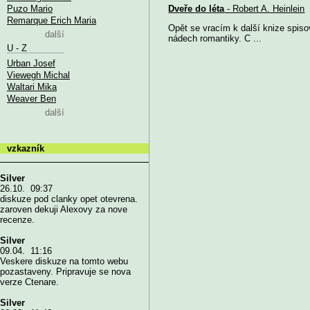
Puzo Mario
Dveře do léta
- Robert A. Heinlein
Remarque Erich Maria
Opět se vracím k další knize spiso
další
nádech romantiky. C ...
U - Z
Urban Josef
Viewegh Michal
Waltari Mika
Weaver Ben
další
vzkazník
Silver
26.10. 09:37
diskuze pod clanky opet otevrena.
zaroven dekuji Alexovy za nove
recenze.
Silver
09.04. 11:16
Veskere diskuze na tomto webu
pozastaveny. Pripravuje se nova
verze Ctenare.
Silver