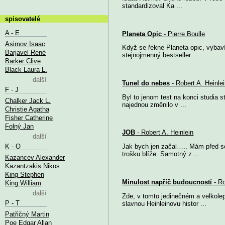
standardizoval Ka ...
spisovatelé
A - E
Planeta Opic
- Pierre Boulle
Asimov Isaac
Když se řekne Planeta opic, vybaví
Barjavel René
stejnojmenný bestseller ...
Barker Clive
Black Laura L.
další
Tunel do nebes
- Robert A. Heinle
F - J
Byl to jenom test na konci studia 
Chalker Jack L.
najednou změnilo v ...
Christie Agatha
Fisher Catherine
Folný Jan
JOB
- Robert A. Heinlein
další
K - O
Jak bych jen začal….. Mám před se
trošku blíže. Samotný z ...
Kazancev Alexander
Kazantzakis Nikos
King Stephen
Minulost napříč budoucností
- Ro
King William
další
Zde, v tomto jedinečném a velkole
P - T
slavnou Heinleinovu histor ...
Patřičný Martin
Poe Edgar Allan