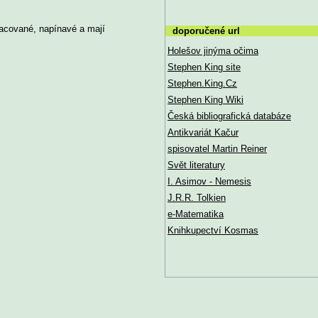
pracované, napínavé a mají
doporučené url
Holešov jinýma očima
Stephen King site
Stephen.King.Cz
Stephen King Wiki
Česká bibliografická databáze
Antikvariát Kačur
spisovatel Martin Reiner
Svět literatury
I. Asimov - Nemesis
J.R.R. Tolkien
e-Matematika
Knihkupectví Kosmas