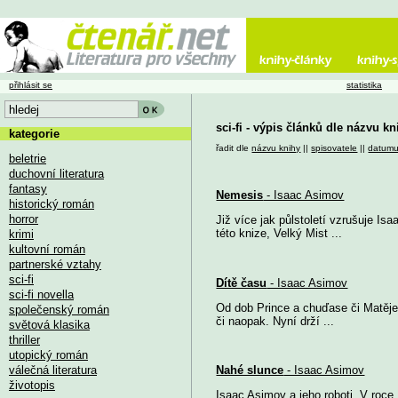
přihlásit se
statistika
sci-fi - výpis článků dle názvu kn
kategorie
řadit dle
názvu knihy
||
spisovatele
||
datum
beletrie
duchovní literatura
fantasy
Nemesis
- Isaac Asimov
historický román
horror
Již více jak půlstoletí vzrušuje I
této knize, Velký Mist ...
krimi
kultovní román
partnerské vztahy
sci-fi
Dítě času
- Isaac Asimov
sci-fi novella
Od dob Prince a chuďase či Matěje 
společenský román
či naopak. Nyní drží ...
světová klasika
thriller
utopický román
válečná literatura
Nahé slunce
- Isaac Asimov
životopis
Isaac Asimov a jeho roboti. V roce 