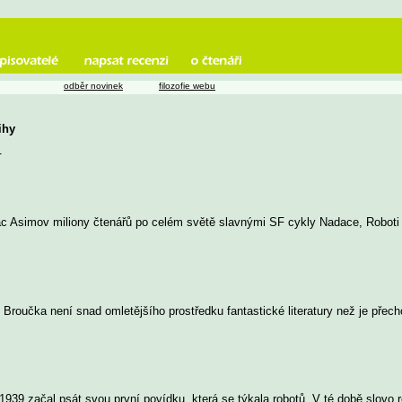
odběr novinek
filozofie webu
ihy
u
saac Asimov miliony čtenářů po celém světě slavnými SF cykly Nadace, Roboti
Broučka není snad omletějšího prostředku fantastické literatury než je přech
1939 začal psát svou první povídku, která se týkala robotů. V té době slovo ro