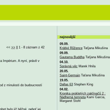
nejnovější
09.09.
<<
>>
|| 1 - 8 záznam z 42
Krátké Růžence
Taťjana Mikušina
09.09.
Gautama Buddha
Taťjana Mikušina
 a Impérium. A nyní, právě v
04.10.
Správná věc
Marek Hnila
20.05.
Saint-Germain
Taťana Mikušina
19.05.
Dallas 63
Stephen King
od z minulosti do budoucnosti
04.02.
Kronika prokletých zaklínačů 2 :
Nádherná temnota
Kami Garcia,
Margaret Stohl
bot bylo již běžné, neboť jej