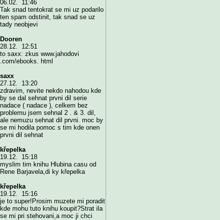
06.02. 11:46
Tak snad tentokrat se mi uz podarilo
ten spam odstinit, tak snad se uz
tady neobjevi
Dooren
28.12. 12:51
to saxx: zkus www.jahodovi
.com/ebooks. html
saxx
27.12. 13:20
zdravim, nevite nekdo nahodou kde
by se dal sehnat prvni dil serie
nadace ( nadace ), celkem bez
problemu jsem sehnal 2 . & 3. dil,
ale nemuzu sehnat dil prvni. moc by
se mi hodila pomoc s tim kde onen
prvni dil sehnat
křepelka
19.12. 15:18
myslim tim knihu Hlubina casu od
Rene Barjavela,di ky křepelka
křepelka
19.12. 15:16
je to super!Prosim muzete mi poradit
kde mohu tuto knihu koupit?Strat ila
se mi pri stehovani,a moc ji chci