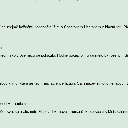
 se zřejmě každému legendární film s Charltonem Hestonem v hlavní roli. Př
in
střední školy. Ale něco se pokazilo. Hodně pokazilo. To co mělo být běžným de
bou knihu, která se řadí mezi science fiction. Sám název mnoho nenapoví, 
bert A. Heinlein
pém svazku, naleznete 20 povídek, novel i románů, které spolu s Metuzalémo