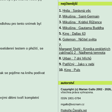
nejčtenější
1.
Hnila : Správná věc
2.
Mikušina : Saint-Germain
3.
Mikušina : Krátké Růžence
edlohou pro tento snímek byl
4.
Mikušina : Gautama Buddha
5.
King : Dallas 63
6.
Golemon : Ničitel světa
7.
setidenní testem o přežití, se
Margaret Stohl : Kronika prokletých
zaklínačů 2 : Nádherná temnota
8.
Urban : 7 dní hříchů
9.
Patřičný : Jako v nebi
10.
King : Puls
tak se pojďme na knihu podívat
autorství
Copyright (c) Marian Gallo 2002 - 2026,
všechna práva vyhrazena.
vými dětmi tvoří kompletní
ISSN 1801-0784
mgallo@
seznam.cz
Podpořte Čtenáře.net