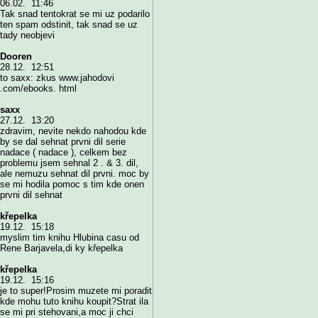
06.02. 11:46
Tak snad tentokrat se mi uz podarilo
ten spam odstinit, tak snad se uz
tady neobjevi
Dooren
28.12. 12:51
to saxx: zkus www.jahodovi
.com/ebooks. html
saxx
27.12. 13:20
zdravim, nevite nekdo nahodou kde
by se dal sehnat prvni dil serie
nadace ( nadace ), celkem bez
problemu jsem sehnal 2 . & 3. dil,
ale nemuzu sehnat dil prvni. moc by
se mi hodila pomoc s tim kde onen
prvni dil sehnat
křepelka
19.12. 15:18
myslim tim knihu Hlubina casu od
Rene Barjavela,di ky křepelka
křepelka
19.12. 15:16
je to super!Prosim muzete mi poradit
kde mohu tuto knihu koupit?Strat ila
se mi pri stehovani,a moc ji chci