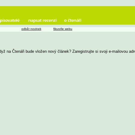
odběr novinek
filozofie webu
yž na Čtenáři bude vložen nový článek? Zaregistrujte si svoji e-mailovou adr