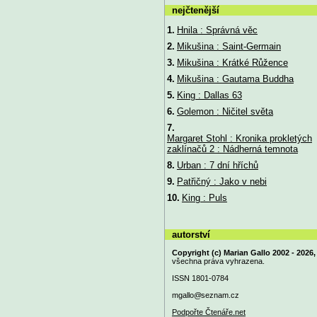
nejčtenější
1.
Hnila : Správná věc
2.
Mikušina : Saint-Germain
3.
Mikušina : Krátké Růžence
4.
Mikušina : Gautama Buddha
5.
King : Dallas 63
6.
Golemon : Ničitel světa
7.
Margaret Stohl : Kronika prokletých
zaklínačů 2 : Nádherná temnota
8.
Urban : 7 dní hříchů
9.
Patřičný : Jako v nebi
10.
King : Puls
autorství
Copyright (c) Marian Gallo 2002 - 2026,
všechna práva vyhrazena.
ISSN 1801-0784
mgallo@
seznam.cz
Podpořte Čtenáře.net