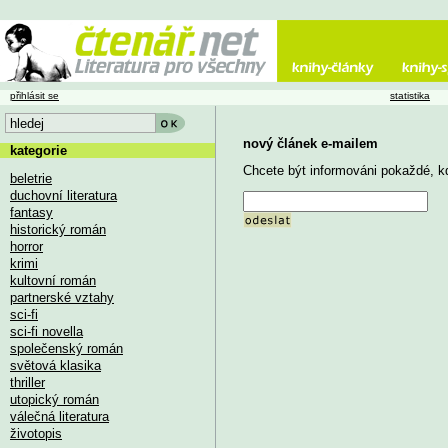
přihlásit se
statistika
nový článek e-mailem
kategorie
Chcete být informováni pokaždé, kd
beletrie
duchovní literatura
fantasy
historický román
horror
krimi
kultovní román
partnerské vztahy
sci-fi
sci-fi novella
společenský román
světová klasika
thriller
utopický román
válečná literatura
životopis