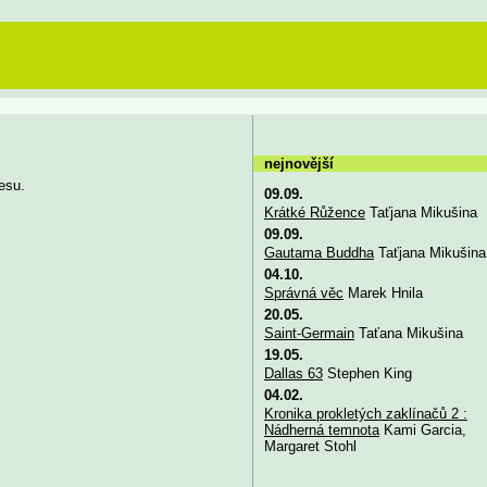
nejnovější
esu.
09.09.
Krátké Růžence
Taťjana Mikušina
09.09.
Gautama Buddha
Taťjana Mikušina
04.10.
Správná věc
Marek Hnila
20.05.
Saint-Germain
Taťana Mikušina
19.05.
Dallas 63
Stephen King
04.02.
Kronika prokletých zaklínačů 2 :
Nádherná temnota
Kami Garcia,
Margaret Stohl