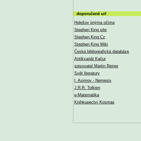
doporučené url
Holešov jinýma očima
Stephen King site
Stephen.King.Cz
Stephen King Wiki
Česká bibliografická databáze
Antikvariát Kačur
spisovatel Martin Reiner
Svět literatury
I. Asimov - Nemesis
J.R.R. Tolkien
e-Matematika
Knihkupectví Kosmas