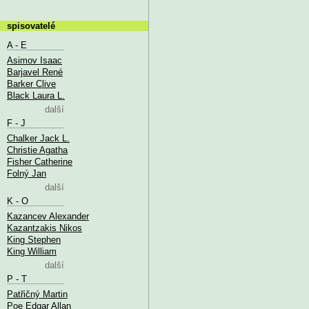
spisovatelé
A - E
Asimov Isaac
Barjavel René
Barker Clive
Black Laura L.
další
F - J
Chalker Jack L.
Christie Agatha
Fisher Catherine
Folný Jan
další
K - O
Kazancev Alexander
Kazantzakis Nikos
King Stephen
King William
další
P - T
Patřičný Martin
Poe Edgar Allan