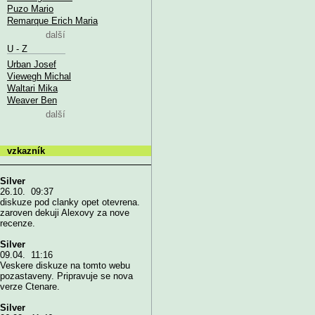
Puzo Mario
Remarque Erich Maria
další
U - Z
Urban Josef
Viewegh Michal
Waltari Mika
Weaver Ben
další
vzkazník
Silver
26.10. 09:37
diskuze pod clanky opet otevrena.
zaroven dekuji Alexovy za nove
recenze.
Silver
09.04. 11:16
Veskere diskuze na tomto webu
pozastaveny. Pripravuje se nova
verze Ctenare.
Silver