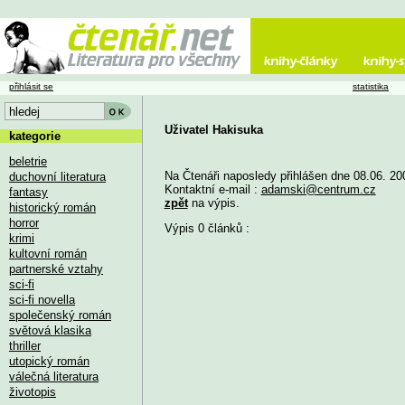
přihlásit se
statistika
Uživatel Hakisuka
kategorie
beletrie
Na Čtenáři naposledy přihlášen dne 08.06. 20
duchovní literatura
Kontaktní e-mail :
adamski@centrum.cz
fantasy
zpět
na výpis.
historický román
horror
Výpis 0 článků :
krimi
kultovní román
partnerské vztahy
sci-fi
sci-fi novella
společenský román
světová klasika
thriller
utopický román
válečná literatura
životopis