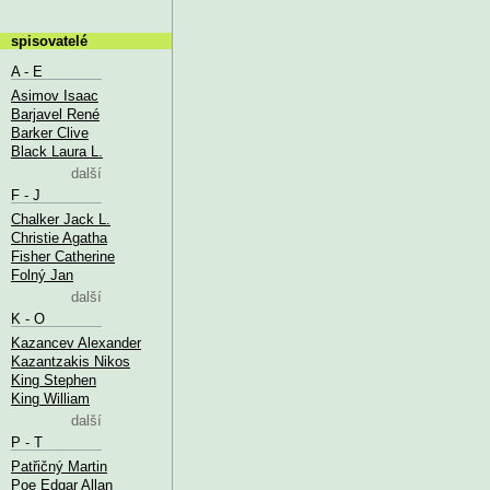
spisovatelé
A - E
Asimov Isaac
Barjavel René
Barker Clive
Black Laura L.
další
F - J
Chalker Jack L.
Christie Agatha
Fisher Catherine
Folný Jan
další
K - O
Kazancev Alexander
Kazantzakis Nikos
King Stephen
King William
další
P - T
Patřičný Martin
Poe Edgar Allan