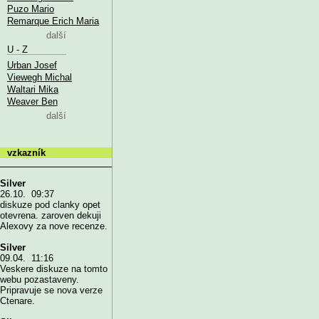
Puzo Mario
Remarque Erich Maria
další
U - Z
Urban Josef
Viewegh Michal
Waltari Mika
Weaver Ben
další
vzkazník
Silver
26.10. 09:37
diskuze pod clanky opet
otevrena. zaroven dekuji
Alexovy za nove recenze.
Silver
09.04. 11:16
Veskere diskuze na tomto
webu pozastaveny.
Pripravuje se nova verze
Ctenare.