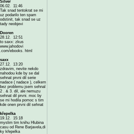
Silver
06.02. 11:46
Tak snad tentokrat se mi
uz podarilo ten spam
odstinit, tak snad se uz
tady neobjevi
Dooren
28.12. 12:51
to saxx: zkus
www.jahodovi
.com/ebooks. html
saxx
27.12. 13:20
zdravim, nevite nekdo
nahodou kde by se dal
sehnat prvni dil serie
nadace ( nadace ), celkem
bez problemu jsem sehnal
2 . & 3. dil, ale nemuzu
sehnat dil prvni. moc by
se mi hodila pomoc s tim
kde onen prvni dil sehnat
křepelka
19.12. 15:18
myslim tim knihu Hlubina
casu od Rene Barjavela,di
ky křepelka