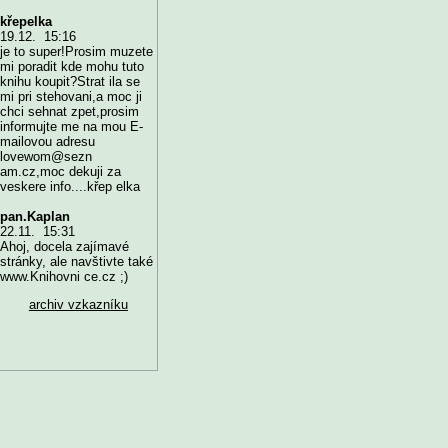
křepelka
19.12. 15:16
je to super!Prosim muzete
mi poradit kde mohu tuto
knihu koupit?Strat ila se
mi pri stehovani,a moc ji
chci sehnat zpet,prosim
informujte me na mou E-
mailovou adresu
lovewom@sezn
am.cz,moc dekuji za
veskere info....křep elka
pan.Kaplan
22.11. 15:31
Ahoj, docela zajímavé
stránky, ale navštivte také
www.Knihovni ce.cz ;)
archiv vzkazníku