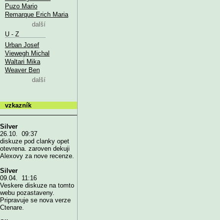
Puzo Mario
Remarque Erich Maria
další
U - Z
Urban Josef
Viewegh Michal
Waltari Mika
Weaver Ben
další
vzkazník
Silver
26.10. 09:37
diskuze pod clanky opet
otevrena. zaroven dekuji
Alexovy za nove recenze.
Silver
09.04. 11:16
Veskere diskuze na tomto
webu pozastaveny.
Pripravuje se nova verze
Ctenare.