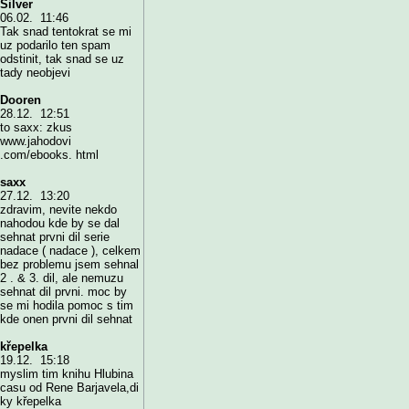
Silver
06.02. 11:46
Tak snad tentokrat se mi
uz podarilo ten spam
odstinit, tak snad se uz
tady neobjevi
Dooren
28.12. 12:51
to saxx: zkus
www.jahodovi
.com/ebooks. html
saxx
27.12. 13:20
zdravim, nevite nekdo
nahodou kde by se dal
sehnat prvni dil serie
nadace ( nadace ), celkem
bez problemu jsem sehnal
2 . & 3. dil, ale nemuzu
sehnat dil prvni. moc by
se mi hodila pomoc s tim
kde onen prvni dil sehnat
křepelka
19.12. 15:18
myslim tim knihu Hlubina
casu od Rene Barjavela,di
ky křepelka