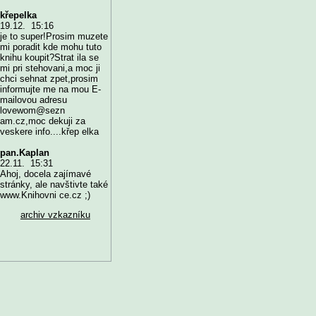
křepelka
19.12. 15:16
je to super!Prosim muzete
mi poradit kde mohu tuto
knihu koupit?Strat ila se
mi pri stehovani,a moc ji
chci sehnat zpet,prosim
informujte me na mou E-
mailovou adresu
lovewom@sezn
am.cz,moc dekuji za
veskere info....křep elka
pan.Kaplan
22.11. 15:31
Ahoj, docela zajímavé
stránky, ale navštivte také
www.Knihovni ce.cz ;)
archiv vzkazníku