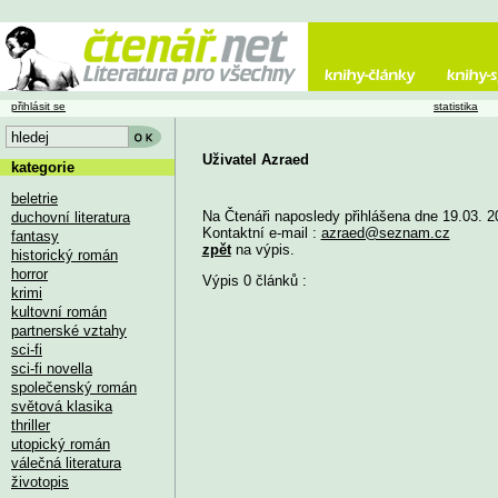
přihlásit se
statistika
Uživatel Azraed
kategorie
beletrie
Na Čtenáři naposledy přihlášena dne 19.03. 2
duchovní literatura
Kontaktní e-mail :
azraed@seznam.cz
fantasy
zpět
na výpis.
historický román
horror
Výpis 0 článků :
krimi
kultovní román
partnerské vztahy
sci-fi
sci-fi novella
společenský román
světová klasika
thriller
utopický román
válečná literatura
životopis