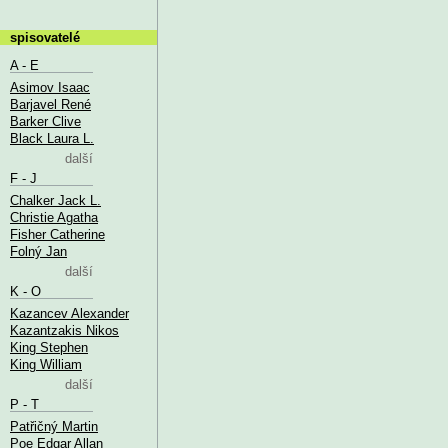
spisovatelé
A - E
Asimov Isaac
Barjavel René
Barker Clive
Black Laura L.
další
F - J
Chalker Jack L.
Christie Agatha
Fisher Catherine
Folný Jan
další
K - O
Kazancev Alexander
Kazantzakis Nikos
King Stephen
King William
další
P - T
Patřičný Martin
Poe Edgar Allan