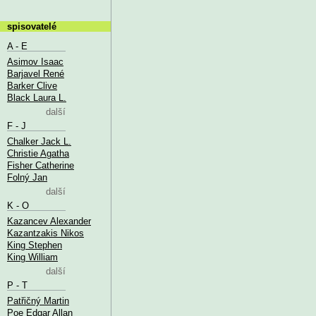
spisovatelé
A - E
Asimov Isaac
Barjavel René
Barker Clive
Black Laura L.
další
F - J
Chalker Jack L.
Christie Agatha
Fisher Catherine
Folný Jan
další
K - O
Kazancev Alexander
Kazantzakis Nikos
King Stephen
King William
další
P - T
Patřičný Martin
Poe Edgar Allan