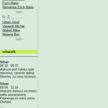
Puzo Mario
Remarque Erich Maria
další
U - Z
Urban Josef
Viewegh Michal
Waltari Mika
Weaver Ben
další
vzkazník
Silver
26.10. 09:37
diskuze pod clanky opet
otevrena. zaroven dekuji
Alexovy za nove recenze.
Silver
09.04. 11:16
Veskere diskuze na tomto
webu pozastaveny.
Pripravuje se nova verze
Ctenare.