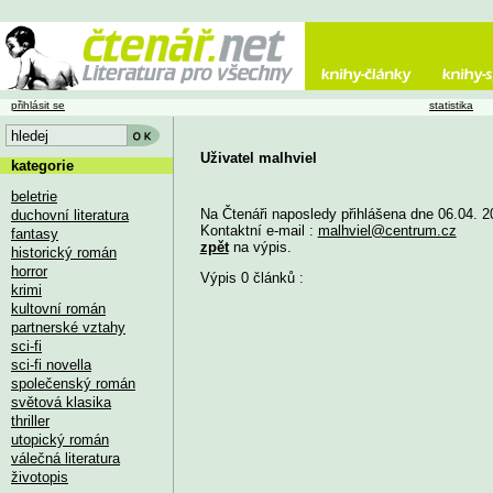
přihlásit se
statistika
Uživatel malhviel
kategorie
beletrie
Na Čtenáři naposledy přihlášena dne 06.04. 2
duchovní literatura
Kontaktní e-mail :
malhviel@centrum.cz
fantasy
zpět
na výpis.
historický román
horror
Výpis 0 článků :
krimi
kultovní román
partnerské vztahy
sci-fi
sci-fi novella
společenský román
světová klasika
thriller
utopický román
válečná literatura
životopis