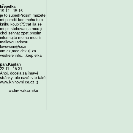
křepelka
19.12. 15:16
je to super!Prosim muzete
mi poradit kde mohu tuto
knihu koupit?Strat ila se
mi pri stehovani,a moc ji
chci sehnat zpet,prosim
informujte me na mou E-
mailovou adresu
lovewom@sezn
am.cz,moc dekuji za
veskere info....křep elka
pan.Kaplan
22.11. 15:31
Ahoj, docela zajímavé
stránky, ale navštivte také
www.Knihovni ce.cz ;)
archiv vzkazníku