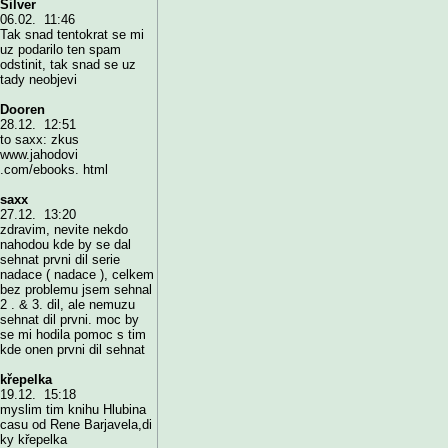
Silver
06.02. 11:46
Tak snad tentokrat se mi
uz podarilo ten spam
odstinit, tak snad se uz
tady neobjevi
Dooren
28.12. 12:51
to saxx: zkus
www.jahodovi
.com/ebooks. html
saxx
27.12. 13:20
zdravim, nevite nekdo
nahodou kde by se dal
sehnat prvni dil serie
nadace ( nadace ), celkem
bez problemu jsem sehnal
2 . & 3. dil, ale nemuzu
sehnat dil prvni. moc by
se mi hodila pomoc s tim
kde onen prvni dil sehnat
křepelka
19.12. 15:18
myslim tim knihu Hlubina
casu od Rene Barjavela,di
ky křepelka