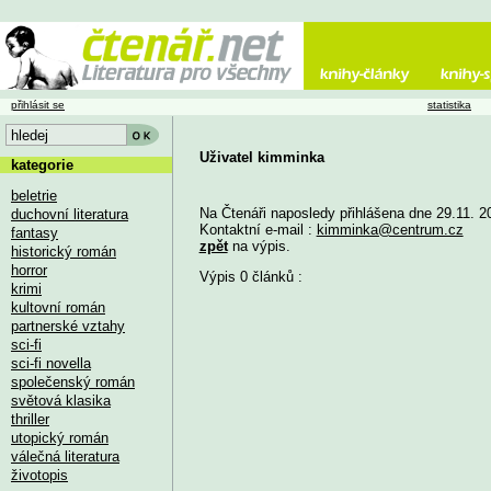
přihlásit se
statistika
Uživatel kimminka
kategorie
beletrie
Na Čtenáři naposledy přihlášena dne 29.11. 2
duchovní literatura
Kontaktní e-mail :
kimminka@centrum.cz
fantasy
zpět
na výpis.
historický román
horror
Výpis 0 článků :
krimi
kultovní román
partnerské vztahy
sci-fi
sci-fi novella
společenský román
světová klasika
thriller
utopický román
válečná literatura
životopis