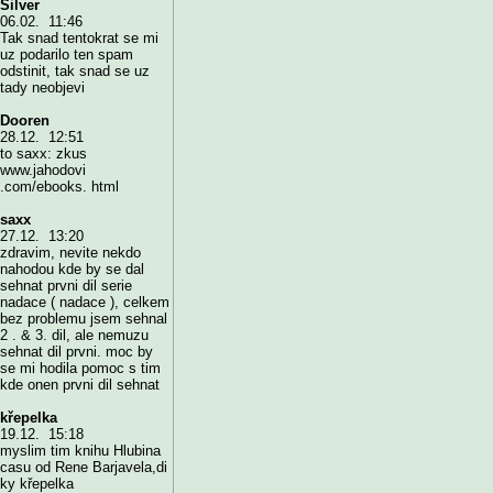
Silver
06.02. 11:46
Tak snad tentokrat se mi
uz podarilo ten spam
odstinit, tak snad se uz
tady neobjevi
Dooren
28.12. 12:51
to saxx: zkus
www.jahodovi
.com/ebooks. html
saxx
27.12. 13:20
zdravim, nevite nekdo
nahodou kde by se dal
sehnat prvni dil serie
nadace ( nadace ), celkem
bez problemu jsem sehnal
2 . & 3. dil, ale nemuzu
sehnat dil prvni. moc by
se mi hodila pomoc s tim
kde onen prvni dil sehnat
křepelka
19.12. 15:18
myslim tim knihu Hlubina
casu od Rene Barjavela,di
ky křepelka