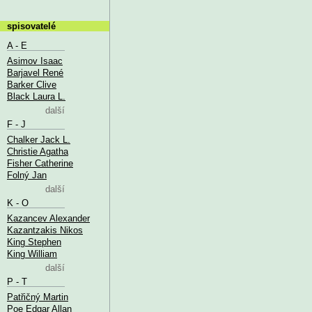
spisovatelé
A - E
Asimov Isaac
Barjavel René
Barker Clive
Black Laura L.
další
F - J
Chalker Jack L.
Christie Agatha
Fisher Catherine
Folný Jan
další
K - O
Kazancev Alexander
Kazantzakis Nikos
King Stephen
King William
další
P - T
Patřičný Martin
Poe Edgar Allan