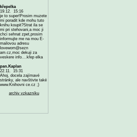
křepelka
19.12. 15:16
je to super!Prosim muzete
mi poradit kde mohu tuto
knihu koupit?Strat ila se
mi pri stehovani,a moc ji
chci sehnat zpet,prosim
informujte me na mou E-
mailovou adresu
lovewom@sezn
am.cz,moc dekuji za
veskere info....křep elka
pan.Kaplan
22.11. 15:31
Ahoj, docela zajímavé
stránky, ale navštivte také
www.Knihovni ce.cz ;)
archiv vzkazníku