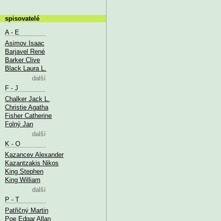
spisovatelé
A - E
Asimov Isaac
Barjavel René
Barker Clive
Black Laura L.
další
F - J
Chalker Jack L.
Christie Agatha
Fisher Catherine
Folný Jan
další
K - O
Kazancev Alexander
Kazantzakis Nikos
King Stephen
King William
další
P - T
Patřičný Martin
Poe Edgar Allan