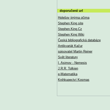
doporučené url
Holešov jinýma očima
Stephen King site
Stephen.King.Cz
Stephen King Wiki
Česká bibliografická databáze
Antikvariát Kačur
spisovatel Martin Reiner
Svět literatury
I. Asimov - Nemesis
J.R.R. Tolkien
e-Matematika
Knihkupectví Kosmas