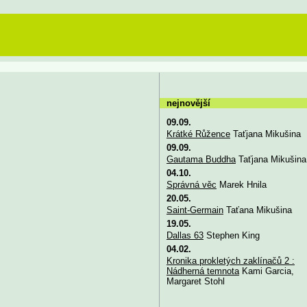
nejnovější
09.09.
Krátké Růžence
Taťjana Mikušina
09.09.
Gautama Buddha
Taťjana Mikušina
04.10.
Správná věc
Marek Hnila
20.05.
Saint-Germain
Taťana Mikušina
19.05.
Dallas 63
Stephen King
04.02.
Kronika prokletých zaklínačů 2 :
Nádherná temnota
Kami Garcia,
Margaret Stohl