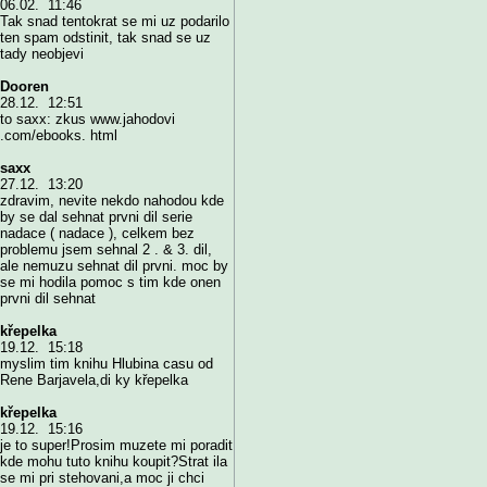
06.02. 11:46
Tak snad tentokrat se mi uz podarilo
ten spam odstinit, tak snad se uz
tady neobjevi
Dooren
28.12. 12:51
to saxx: zkus www.jahodovi
.com/ebooks. html
saxx
27.12. 13:20
zdravim, nevite nekdo nahodou kde
by se dal sehnat prvni dil serie
nadace ( nadace ), celkem bez
problemu jsem sehnal 2 . & 3. dil,
ale nemuzu sehnat dil prvni. moc by
se mi hodila pomoc s tim kde onen
prvni dil sehnat
křepelka
19.12. 15:18
myslim tim knihu Hlubina casu od
Rene Barjavela,di ky křepelka
křepelka
19.12. 15:16
je to super!Prosim muzete mi poradit
kde mohu tuto knihu koupit?Strat ila
se mi pri stehovani,a moc ji chci