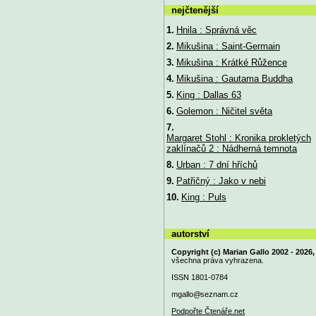
nejčtenější
1.
Hnila : Správná věc
2.
Mikušina : Saint-Germain
3.
Mikušina : Krátké Růžence
4.
Mikušina : Gautama Buddha
5.
King : Dallas 63
6.
Golemon : Ničitel světa
7.
Margaret Stohl : Kronika prokletých
zaklínačů 2 : Nádherná temnota
8.
Urban : 7 dní hříchů
9.
Patřičný : Jako v nebi
10.
King : Puls
autorství
Copyright (c) Marian Gallo 2002 - 2026,
všechna práva vyhrazena.
ISSN 1801-0784
mgallo@
seznam.cz
Podpořte Čtenáře.net