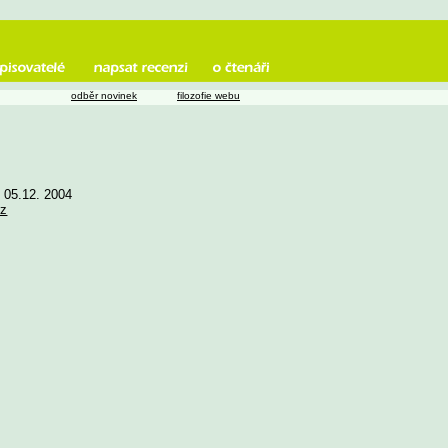
odběr novinek
filozofie webu
e 05.12. 2004
cz