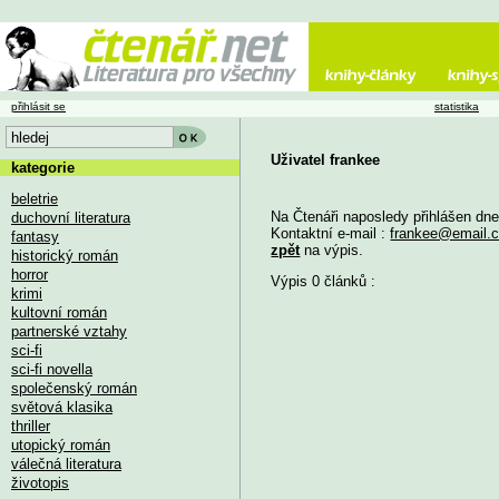
přihlásit se
statistika
Uživatel frankee
kategorie
beletrie
Na Čtenáři naposledy přihlášen dn
duchovní literatura
Kontaktní e-mail :
frankee@email.
fantasy
zpět
na výpis.
historický román
horror
Výpis 0 článků :
krimi
kultovní román
partnerské vztahy
sci-fi
sci-fi novella
společenský román
světová klasika
thriller
utopický román
válečná literatura
životopis