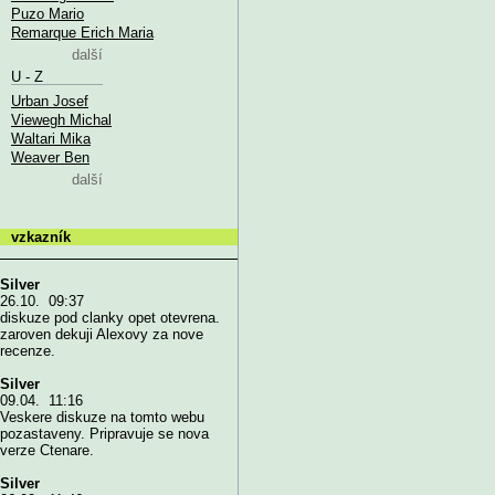
Puzo Mario
Remarque Erich Maria
další
U - Z
Urban Josef
Viewegh Michal
Waltari Mika
Weaver Ben
další
vzkazník
Silver
26.10. 09:37
diskuze pod clanky opet otevrena.
zaroven dekuji Alexovy za nove
recenze.
Silver
09.04. 11:16
Veskere diskuze na tomto webu
pozastaveny. Pripravuje se nova
verze Ctenare.
Silver