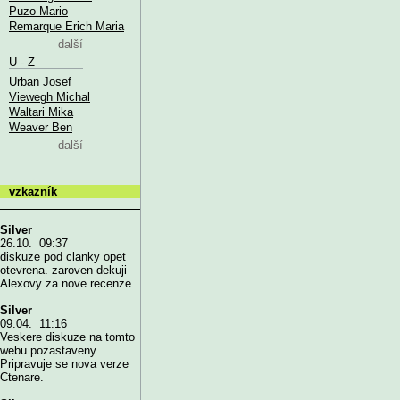
Puzo Mario
Remarque Erich Maria
další
U - Z
Urban Josef
Viewegh Michal
Waltari Mika
Weaver Ben
další
vzkazník
Silver
26.10. 09:37
diskuze pod clanky opet
otevrena. zaroven dekuji
Alexovy za nove recenze.
Silver
09.04. 11:16
Veskere diskuze na tomto
webu pozastaveny.
Pripravuje se nova verze
Ctenare.