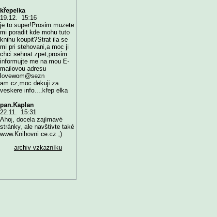
křepelka
19.12. 15:16
je to super!Prosim muzete
mi poradit kde mohu tuto
knihu koupit?Strat ila se
mi pri stehovani,a moc ji
chci sehnat zpet,prosim
informujte me na mou E-
mailovou adresu
lovewom@sezn
am.cz,moc dekuji za
veskere info....křep elka
pan.Kaplan
22.11. 15:31
Ahoj, docela zajímavé
stránky, ale navštivte také
www.Knihovni ce.cz ;)
archiv vzkazníku