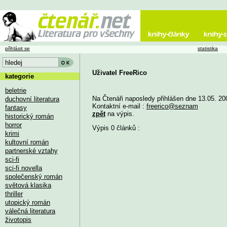
přihlásit se
statistika
Uživatel FreeRico
kategorie
beletrie
Na Čtenáři naposledy přihlášen dne 13.05. 20
duchovní literatura
Kontaktní e-mail :
freerico@seznam
fantasy
zpět
na výpis.
historický román
horror
Výpis 0 článků :
krimi
kultovní román
partnerské vztahy
sci-fi
sci-fi novella
společenský román
světová klasika
thriller
utopický román
válečná literatura
životopis