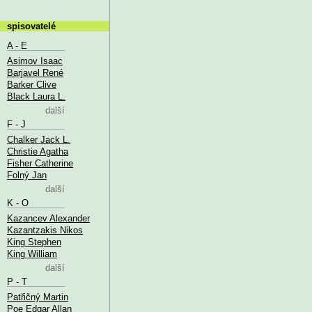
spisovatelé
A - E
Asimov Isaac
Barjavel René
Barker Clive
Black Laura L.
další
F - J
Chalker Jack L.
Christie Agatha
Fisher Catherine
Folný Jan
další
K - O
Kazancev Alexander
Kazantzakis Nikos
King Stephen
King William
další
P - T
Patřičný Martin
Poe Edgar Allan