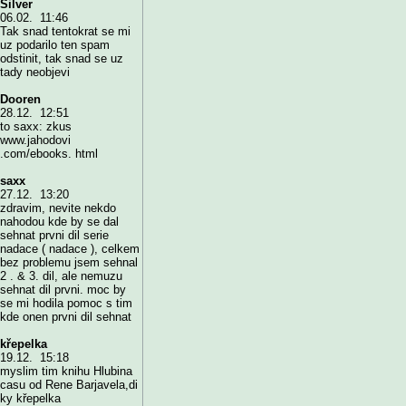
Silver
06.02. 11:46
Tak snad tentokrat se mi
uz podarilo ten spam
odstinit, tak snad se uz
tady neobjevi
Dooren
28.12. 12:51
to saxx: zkus
www.jahodovi
.com/ebooks. html
saxx
27.12. 13:20
zdravim, nevite nekdo
nahodou kde by se dal
sehnat prvni dil serie
nadace ( nadace ), celkem
bez problemu jsem sehnal
2 . & 3. dil, ale nemuzu
sehnat dil prvni. moc by
se mi hodila pomoc s tim
kde onen prvni dil sehnat
křepelka
19.12. 15:18
myslim tim knihu Hlubina
casu od Rene Barjavela,di
ky křepelka