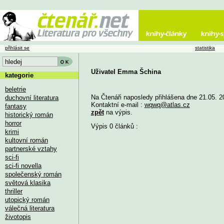
přihlásit se
statistika
Uživatel Emma Šchina
kategorie
beletrie
Na Čtenáři naposledy přihlášena dne 21.05. 2
duchovní literatura
Kontaktní e-mail :
wqwq@atlas.cz
fantasy
zpět
na výpis.
historický román
horror
Výpis 0 článků :
krimi
kultovní román
partnerské vztahy
sci-fi
sci-fi novella
společenský román
světová klasika
thriller
utopický román
válečná literatura
životopis