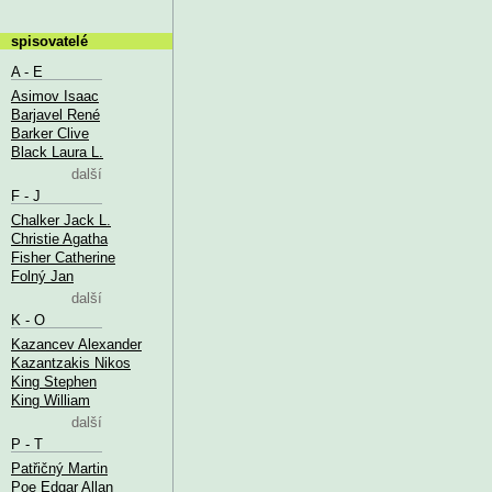
spisovatelé
A - E
Asimov Isaac
Barjavel René
Barker Clive
Black Laura L.
další
F - J
Chalker Jack L.
Christie Agatha
Fisher Catherine
Folný Jan
další
K - O
Kazancev Alexander
Kazantzakis Nikos
King Stephen
King William
další
P - T
Patřičný Martin
Poe Edgar Allan