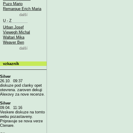
Puzo Mario
Remarque Erich Maria
další
U - Z
Urban Josef
Viewegh Michal
Waltari Mika
Weaver Ben
další
vzkazník
Silver
26.10. 09:37
diskuze pod clanky opet
otevrena. zaroven dekuji
Alexovy za nove recenze.
Silver
09.04. 11:16
Veskere diskuze na tomto
webu pozastaveny.
Pripravuje se nova verze
Ctenare.