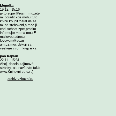
křepelka
19.12. 15:16
je to super!Prosim muzete
mi poradit kde mohu tuto
knihu koupit?Strat ila se
mi pri stehovani,a moc ji
chci sehnat zpet,prosim
informujte me na mou E-
mailovou adresu
lovewom@sezn
am.cz,moc dekuji za
veskere info....křep elka
pan.Kaplan
22.11. 15:31
Ahoj, docela zajímavé
stránky, ale navštivte také
www.Knihovni ce.cz ;)
archiv vzkazníku