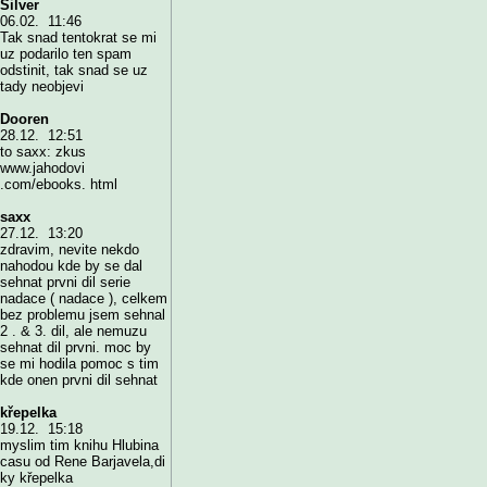
Silver
06.02. 11:46
Tak snad tentokrat se mi
uz podarilo ten spam
odstinit, tak snad se uz
tady neobjevi
Dooren
28.12. 12:51
to saxx: zkus
www.jahodovi
.com/ebooks. html
saxx
27.12. 13:20
zdravim, nevite nekdo
nahodou kde by se dal
sehnat prvni dil serie
nadace ( nadace ), celkem
bez problemu jsem sehnal
2 . & 3. dil, ale nemuzu
sehnat dil prvni. moc by
se mi hodila pomoc s tim
kde onen prvni dil sehnat
křepelka
19.12. 15:18
myslim tim knihu Hlubina
casu od Rene Barjavela,di
ky křepelka