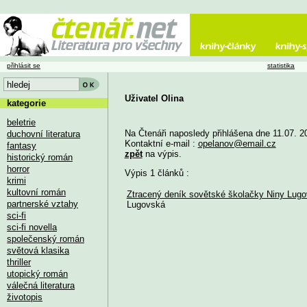
přihlásit se
statistika
Uživatel Olina
kategorie
beletrie
Na Čtenáři naposledy přihlášena dne 11.07. 2
duchovní literatura
Kontaktní e-mail :
opelanov@email.cz
fantasy
zpět
na výpis.
historický román
horror
Výpis 1 článků :
krimi
kultovní román
Ztracený deník sovětské školačky Niny Lugo
partnerské vztahy
Lugovská
sci-fi
sci-fi novella
společenský román
světová klasika
thriller
utopický román
válečná literatura
životopis