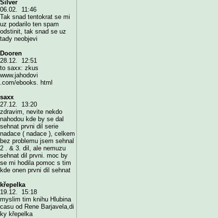
Silver
06.02. 11:46
Tak snad tentokrat se mi
uz podarilo ten spam
odstinit, tak snad se uz
tady neobjevi
Dooren
28.12. 12:51
to saxx: zkus
www.jahodovi
.com/ebooks. html
saxx
27.12. 13:20
zdravim, nevite nekdo
nahodou kde by se dal
sehnat prvni dil serie
nadace ( nadace ), celkem
bez problemu jsem sehnal
2 . & 3. dil, ale nemuzu
sehnat dil prvni. moc by
se mi hodila pomoc s tim
kde onen prvni dil sehnat
křepelka
19.12. 15:18
myslim tim knihu Hlubina
casu od Rene Barjavela,di
ky křepelka