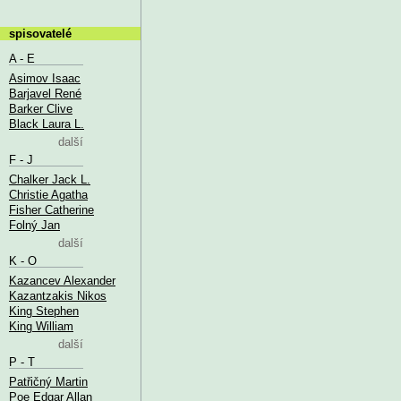
spisovatelé
A - E
Asimov Isaac
Barjavel René
Barker Clive
Black Laura L.
další
F - J
Chalker Jack L.
Christie Agatha
Fisher Catherine
Folný Jan
další
K - O
Kazancev Alexander
Kazantzakis Nikos
King Stephen
King William
další
P - T
Patřičný Martin
Poe Edgar Allan