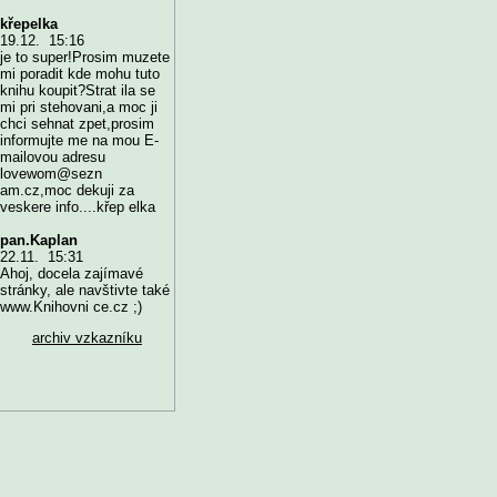
křepelka
19.12. 15:16
je to super!Prosim muzete
mi poradit kde mohu tuto
knihu koupit?Strat ila se
mi pri stehovani,a moc ji
chci sehnat zpet,prosim
informujte me na mou E-
mailovou adresu
lovewom@sezn
am.cz,moc dekuji za
veskere info....křep elka
pan.Kaplan
22.11. 15:31
Ahoj, docela zajímavé
stránky, ale navštivte také
www.Knihovni ce.cz ;)
archiv vzkazníku