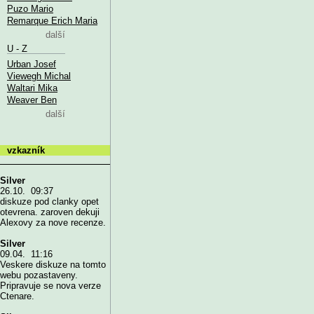
Puzo Mario
Remarque Erich Maria
další
U - Z
Urban Josef
Viewegh Michal
Waltari Mika
Weaver Ben
další
vzkazník
Silver
26.10. 09:37
diskuze pod clanky opet
otevrena. zaroven dekuji
Alexovy za nove recenze.
Silver
09.04. 11:16
Veskere diskuze na tomto
webu pozastaveny.
Pripravuje se nova verze
Ctenare.