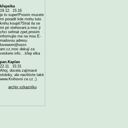
křepelka
19.12. 15:16
je to super!Prosim muzete
mi poradit kde mohu tuto
knihu koupit?Strat ila se
mi pri stehovani,a moc ji
chci sehnat zpet,prosim
informujte me na mou E-
mailovou adresu
lovewom@sezn
am.cz,moc dekuji za
veskere info....křep elka
pan.Kaplan
22.11. 15:31
Ahoj, docela zajímavé
stránky, ale navštivte také
www.Knihovni ce.cz ;)
archiv vzkazníku