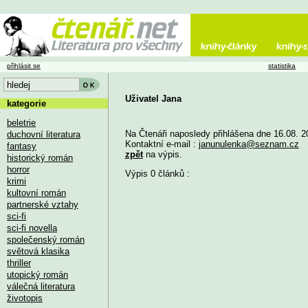
přihlásit se
statistika
Uživatel Jana
kategorie
beletrie
Na Čtenáři naposledy přihlášena dne 16.08. 2
duchovní literatura
Kontaktní e-mail :
janunulenka@seznam.cz
fantasy
zpět
na výpis.
historický román
horror
Výpis 0 článků :
krimi
kultovní román
partnerské vztahy
sci-fi
sci-fi novella
společenský román
světová klasika
thriller
utopický román
válečná literatura
životopis