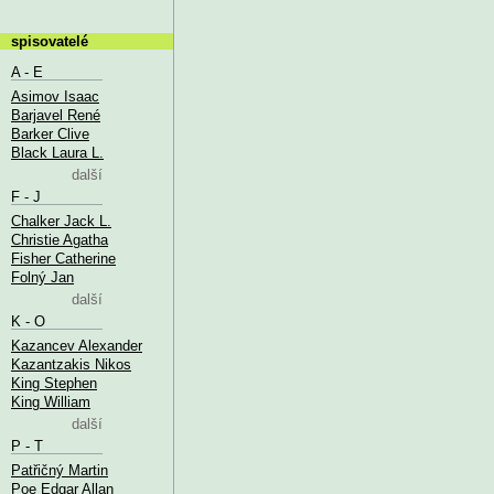
spisovatelé
A - E
Asimov Isaac
Barjavel René
Barker Clive
Black Laura L.
další
F - J
Chalker Jack L.
Christie Agatha
Fisher Catherine
Folný Jan
další
K - O
Kazancev Alexander
Kazantzakis Nikos
King Stephen
King William
další
P - T
Patřičný Martin
Poe Edgar Allan