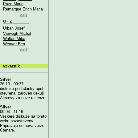
Puzo Mario
Remarque Erich Maria
další
U - Z
Urban Josef
Viewegh Michal
Waltari Mika
Weaver Ben
další
vzkazník
Silver
26.10. 09:37
diskuze pod clanky opet
otevrena. zaroven dekuji
Alexovy za nove recenze.
Silver
09.04. 11:16
Veskere diskuze na tomto
webu pozastaveny.
Pripravuje se nova verze
Ctenare.