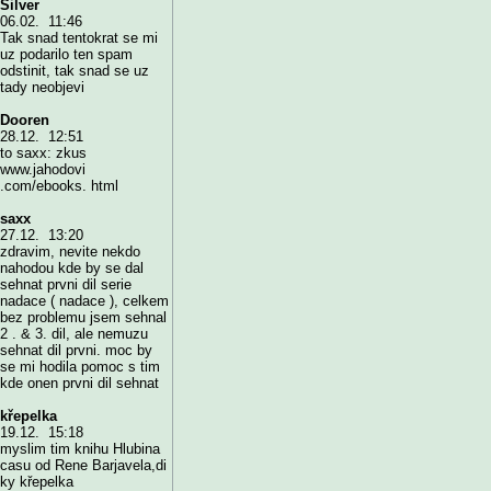
Silver
06.02. 11:46
Tak snad tentokrat se mi
uz podarilo ten spam
odstinit, tak snad se uz
tady neobjevi
Dooren
28.12. 12:51
to saxx: zkus
www.jahodovi
.com/ebooks. html
saxx
27.12. 13:20
zdravim, nevite nekdo
nahodou kde by se dal
sehnat prvni dil serie
nadace ( nadace ), celkem
bez problemu jsem sehnal
2 . & 3. dil, ale nemuzu
sehnat dil prvni. moc by
se mi hodila pomoc s tim
kde onen prvni dil sehnat
křepelka
19.12. 15:18
myslim tim knihu Hlubina
casu od Rene Barjavela,di
ky křepelka