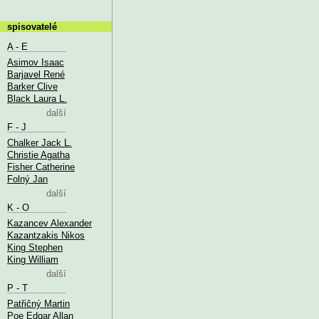
spisovatelé
A - E
Asimov Isaac
Barjavel René
Barker Clive
Black Laura L.
další
F - J
Chalker Jack L.
Christie Agatha
Fisher Catherine
Folný Jan
další
K - O
Kazancev Alexander
Kazantzakis Nikos
King Stephen
King William
další
P - T
Patřičný Martin
Poe Edgar Allan