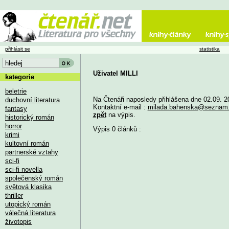
přihlásit se
statistika
Uživatel MILLI
kategorie
beletrie
Na Čtenáři naposledy přihlášena dne 02.09. 2
duchovní literatura
Kontaktní e-mail :
milada.bahenska@seznam
fantasy
zpět
na výpis.
historický román
horror
Výpis 0 článků :
krimi
kultovní román
partnerské vztahy
sci-fi
sci-fi novella
společenský román
světová klasika
thriller
utopický román
válečná literatura
životopis