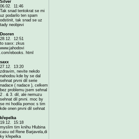
Silver
06.02. 11:46
Tak snad tentokrat se mi
uz podarilo ten spam
odstinit, tak snad se uz
tady neobjevi
Dooren
28.12. 12:51
to saxx: zkus
www.jahodovi
.com/ebooks. html
saxx
27.12. 13:20
zdravim, nevite nekdo
nahodou kde by se dal
sehnat prvni dil serie
nadace ( nadace ), celkem
bez problemu jsem sehnal
2 . & 3. dil, ale nemuzu
sehnat dil prvni. moc by
se mi hodila pomoc s tim
kde onen prvni dil sehnat
křepelka
19.12. 15:18
myslim tim knihu Hlubina
casu od Rene Barjavela,di
ky křepelka