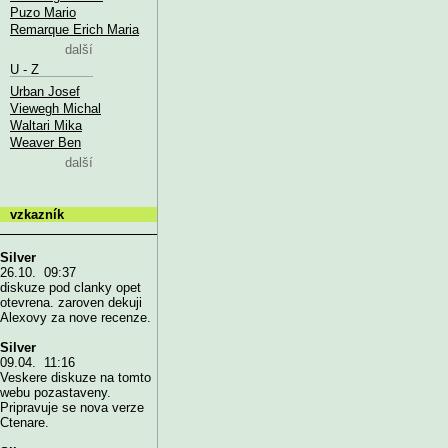
Puzo Mario
Remarque Erich Maria
další
U - Z
Urban Josef
Viewegh Michal
Waltari Mika
Weaver Ben
další
vzkazník
Silver
26.10. 09:37
diskuze pod clanky opet
otevrena. zaroven dekuji
Alexovy za nove recenze.
Silver
09.04. 11:16
Veskere diskuze na tomto
webu pozastaveny.
Pripravuje se nova verze
Ctenare.