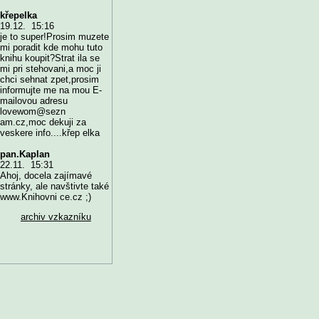
křepelka
19.12. 15:16
je to super!Prosim muzete
mi poradit kde mohu tuto
knihu koupit?Strat ila se
mi pri stehovani,a moc ji
chci sehnat zpet,prosim
informujte me na mou E-
mailovou adresu
lovewom@sezn
am.cz,moc dekuji za
veskere info....křep elka
pan.Kaplan
22.11. 15:31
Ahoj, docela zajímavé
stránky, ale navštivte také
www.Knihovni ce.cz ;)
archiv vzkazníku