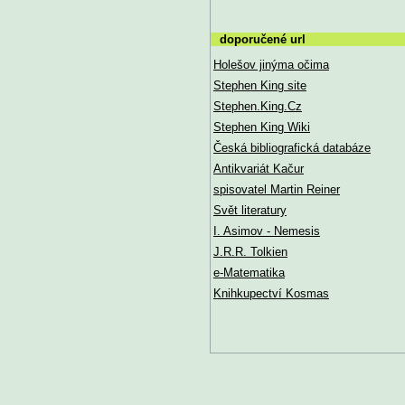
doporučené url
Holešov jinýma očima
Stephen King site
Stephen.King.Cz
Stephen King Wiki
Česká bibliografická databáze
Antikvariát Kačur
spisovatel Martin Reiner
Svět literatury
I. Asimov - Nemesis
J.R.R. Tolkien
e-Matematika
Knihkupectví Kosmas