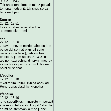
06.02. 11:46
Tak snad tentokrat se mi uz podarilo
ten spam odstinit, tak snad se uz
tady neobjevi
Dooren
28.12. 12:51
to saxx: zkus www.jahodovi
.com/ebooks. html
saxx
27.12. 13:20
zdravim, nevite nekdo nahodou kde
by se dal sehnat prvni dil serie
nadace ( nadace ), celkem bez
problemu jsem sehnal 2 . & 3. dil,
ale nemuzu sehnat dil prvni. moc by
se mi hodila pomoc s tim kde onen
prvni dil sehnat
křepelka
19.12. 15:18
myslim tim knihu Hlubina casu od
Rene Barjavela,di ky křepelka
křepelka
19.12. 15:16
je to super!Prosim muzete mi poradit
kde mohu tuto knihu koupit?Strat ila
se mi pri stehovani,a moc ji chci