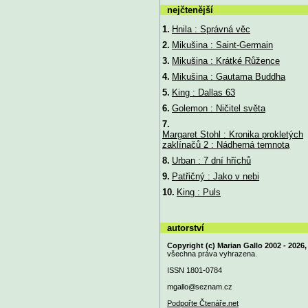
nejčtenější
1.
Hnila : Správná věc
2.
Mikušina : Saint-Germain
3.
Mikušina : Krátké Růžence
4.
Mikušina : Gautama Buddha
5.
King : Dallas 63
6.
Golemon : Ničitel světa
7.
Margaret Stohl : Kronika prokletých
zaklínačů 2 : Nádherná temnota
8.
Urban : 7 dní hříchů
9.
Patřičný : Jako v nebi
10.
King : Puls
autorství
Copyright (c) Marian Gallo 2002 - 2026,
všechna práva vyhrazena.
ISSN 1801-0784
mgallo@
seznam.cz
Podpořte Čtenáře.net