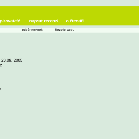
odběr novinek
filozofie webu
e 23.09. 2005
z
y