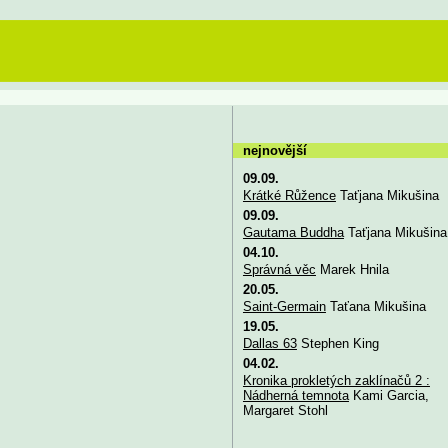
nejnovější
09.09.
Krátké Růžence
Taťjana Mikušina
09.09.
Gautama Buddha
Taťjana Mikušina
04.10.
Správná věc
Marek Hnila
20.05.
Saint-Germain
Taťana Mikušina
19.05.
Dallas 63
Stephen King
04.02.
Kronika prokletých zaklínačů 2 :
Nádherná temnota
Kami Garcia,
Margaret Stohl