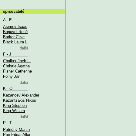
spisovatelé
A - E
Asimov Isaac
Barjavel René
Barker Clive
Black Laura L.
další
F - J
Chalker Jack L.
Christie Agatha
Fisher Catherine
Folný Jan
další
K - O
Kazancev Alexander
Kazantzakis Nikos
King Stephen
King William
další
P - T
Patřičný Martin
Poe Edgar Allan