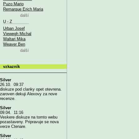
Puzo Mario
Remarque Erich Maria
další
U - Z
Urban Josef
Viewegh Michal
Waltari Mika
Weaver Ben
další
vzkazník
Silver
26.10. 09:37
diskuze pod clanky opet otevrena.
zaroven dekuji Alexovy za nove
recenze.
Silver
09.04. 11:16
Veskere diskuze na tomto webu
pozastaveny. Pripravuje se nova
verze Ctenare.
Silver