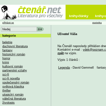
přihlásit se
statistika
Uživatel Váša
kategorie
beletrie
Na Čtenáři naposledy přihlášen dn
duchovní literatura
Kontaktní e-mail :
vdek@seznam.c
fantasy
zpět
na výpis.
historický román
horror
Výpis 1 článků :
krimi
kultovní román
Legenda
- David Gemmell
fantas
partnerské vztahy
sci-fi
sci-fi novella
společenský román
světová klasika
thriller
utopický román
válečná literatura
životopis