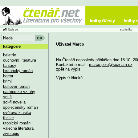
přihlásit se
statistika
Uživatel Marco
kategorie
beletrie
Na Čtenáři naposledy přihlášen dne 18.10. 20
duchovní literatura
Kontaktní e-mail :
marco.polo@seznam.cz
fantasy
zpět
na výpis.
historický román
horror
Výpis 0 článků :
krimi
kultovní román
partnerské vztahy
sci-fi
sci-fi novella
společenský román
světová klasika
thriller
utopický román
válečná literatura
životopis