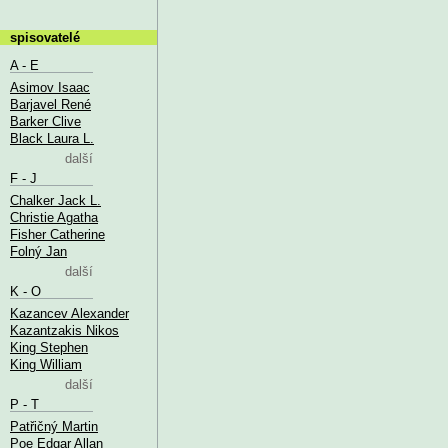
spisovatelé
A - E
Asimov Isaac
Barjavel René
Barker Clive
Black Laura L.
další
F - J
Chalker Jack L.
Christie Agatha
Fisher Catherine
Folný Jan
další
K - O
Kazancev Alexander
Kazantzakis Nikos
King Stephen
King William
další
P - T
Patřičný Martin
Poe Edgar Allan