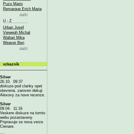
Puzo Mario
Remarque Erich Maria
další
U - Z
Urban Josef
Viewegh Michal
Waltari Mika
Weaver Ben
další
vzkazník
Silver
26.10. 09:37
diskuze pod clanky opet
otevrena. zaroven dekuji
Alexovy za nove recenze.
Silver
09.04. 11:16
Veskere diskuze na tomto
webu pozastaveny.
Pripravuje se nova verze
Ctenare.