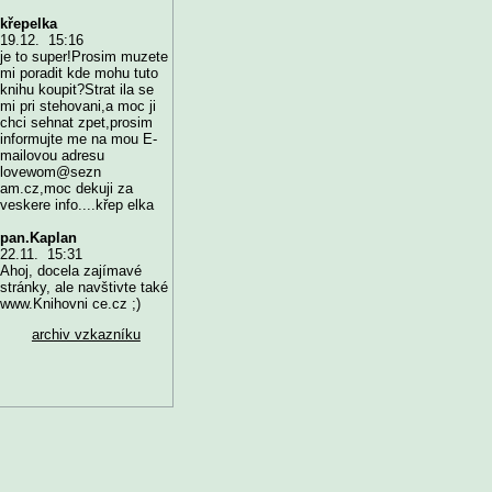
křepelka
19.12. 15:16
je to super!Prosim muzete
mi poradit kde mohu tuto
knihu koupit?Strat ila se
mi pri stehovani,a moc ji
chci sehnat zpet,prosim
informujte me na mou E-
mailovou adresu
lovewom@sezn
am.cz,moc dekuji za
veskere info....křep elka
pan.Kaplan
22.11. 15:31
Ahoj, docela zajímavé
stránky, ale navštivte také
www.Knihovni ce.cz ;)
archiv vzkazníku