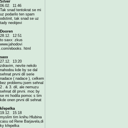
Silver
06.02. 11:46
Tak snad tentokrat se mi
uz podarilo ten spam
odstinit, tak snad se uz
tady neobjevi
Dooren
28.12. 12:51
to saxx: zkus
www.jahodovi
.com/ebooks. html
saxx
27.12. 13:20
zdravim, nevite nekdo
nahodou kde by se dal
sehnat prvni dil serie
nadace ( nadace ), celkem
bez problemu jsem sehnal
2 . & 3. dil, ale nemuzu
sehnat dil prvni. moc by
se mi hodila pomoc s tim
kde onen prvni dil sehnat
křepelka
19.12. 15:18
myslim tim knihu Hlubina
casu od Rene Barjavela,di
ky křepelka