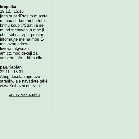
křepelka
19.12. 15:16
je to super!Prosim muzete
mi poradit kde mohu tuto
knihu koupit?Strat ila se
mi pri stehovani,a moc ji
chci sehnat zpet,prosim
informujte me na mou E-
mailovou adresu
lovewom@sezn
am.cz,moc dekuji za
veskere info....křep elka
pan.Kaplan
22.11. 15:31
Ahoj, docela zajímavé
stránky, ale navštivte také
www.Knihovni ce.cz ;)
archiv vzkazníku