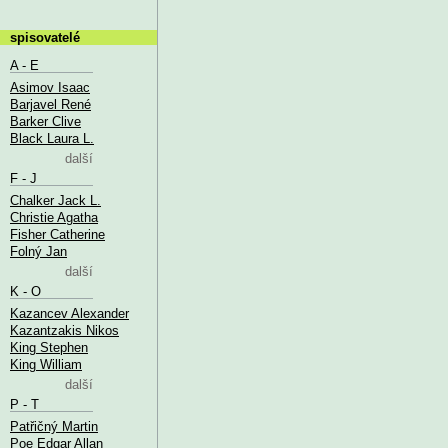
spisovatelé
A - E
Asimov Isaac
Barjavel René
Barker Clive
Black Laura L.
další
F - J
Chalker Jack L.
Christie Agatha
Fisher Catherine
Folný Jan
další
K - O
Kazancev Alexander
Kazantzakis Nikos
King Stephen
King William
další
P - T
Patřičný Martin
Poe Edgar Allan