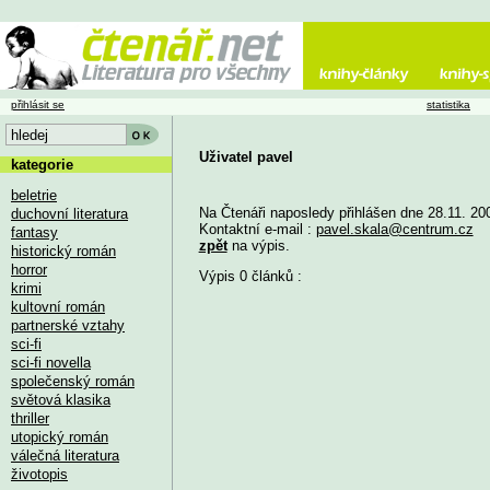
přihlásit se
statistika
Uživatel pavel
kategorie
beletrie
Na Čtenáři naposledy přihlášen dne 28.11. 20
duchovní literatura
Kontaktní e-mail :
pavel.skala@centrum.cz
fantasy
zpět
na výpis.
historický román
horror
Výpis 0 článků :
krimi
kultovní román
partnerské vztahy
sci-fi
sci-fi novella
společenský román
světová klasika
thriller
utopický román
válečná literatura
životopis