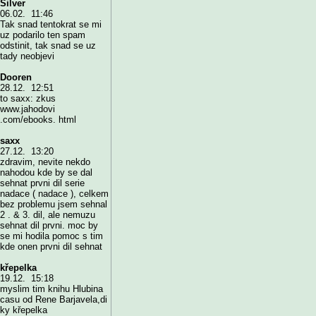
Silver
06.02. 11:46
Tak snad tentokrat se mi
uz podarilo ten spam
odstinit, tak snad se uz
tady neobjevi
Dooren
28.12. 12:51
to saxx: zkus
www.jahodovi
.com/ebooks. html
saxx
27.12. 13:20
zdravim, nevite nekdo
nahodou kde by se dal
sehnat prvni dil serie
nadace ( nadace ), celkem
bez problemu jsem sehnal
2 . & 3. dil, ale nemuzu
sehnat dil prvni. moc by
se mi hodila pomoc s tim
kde onen prvni dil sehnat
křepelka
19.12. 15:18
myslim tim knihu Hlubina
casu od Rene Barjavela,di
ky křepelka