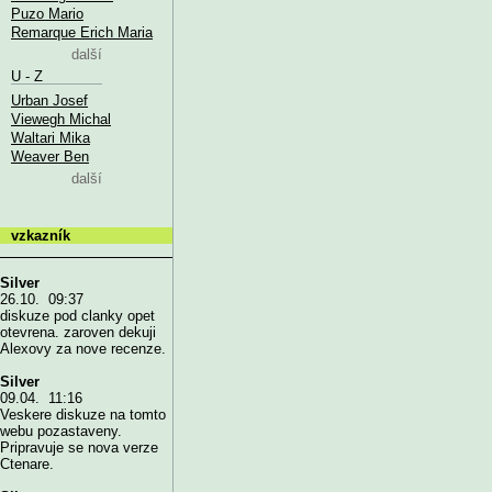
Puzo Mario
Remarque Erich Maria
další
U - Z
Urban Josef
Viewegh Michal
Waltari Mika
Weaver Ben
další
vzkazník
Silver
26.10. 09:37
diskuze pod clanky opet
otevrena. zaroven dekuji
Alexovy za nove recenze.
Silver
09.04. 11:16
Veskere diskuze na tomto
webu pozastaveny.
Pripravuje se nova verze
Ctenare.