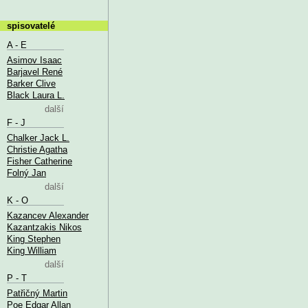
spisovatelé
A - E
Asimov Isaac
Barjavel René
Barker Clive
Black Laura L.
další
F - J
Chalker Jack L.
Christie Agatha
Fisher Catherine
Folný Jan
další
K - O
Kazancev Alexander
Kazantzakis Nikos
King Stephen
King William
další
P - T
Patřičný Martin
Poe Edgar Allan