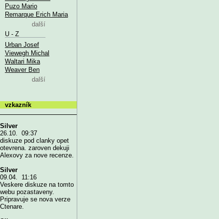
Puzo Mario
Remarque Erich Maria
další
U - Z
Urban Josef
Viewegh Michal
Waltari Mika
Weaver Ben
další
vzkazník
Silver
26.10. 09:37
diskuze pod clanky opet
otevrena. zaroven dekuji
Alexovy za nove recenze.
Silver
09.04. 11:16
Veskere diskuze na tomto
webu pozastaveny.
Pripravuje se nova verze
Ctenare.