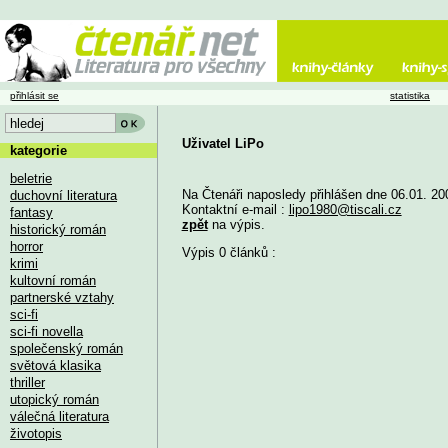
přihlásit se
statistika
Uživatel LiPo
kategorie
beletrie
Na Čtenáři naposledy přihlášen dne 06.01. 20
duchovní literatura
Kontaktní e-mail :
lipo1980@tiscali.cz
fantasy
zpět
na výpis.
historický román
horror
Výpis 0 článků :
krimi
kultovní román
partnerské vztahy
sci-fi
sci-fi novella
společenský román
světová klasika
thriller
utopický román
válečná literatura
životopis