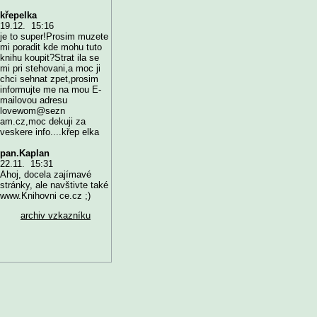
křepelka
19.12. 15:16
je to super!Prosim muzete
mi poradit kde mohu tuto
knihu koupit?Strat ila se
mi pri stehovani,a moc ji
chci sehnat zpet,prosim
informujte me na mou E-
mailovou adresu
lovewom@sezn
am.cz,moc dekuji za
veskere info....křep elka
pan.Kaplan
22.11. 15:31
Ahoj, docela zajímavé
stránky, ale navštivte také
www.Knihovni ce.cz ;)
archiv vzkazníku