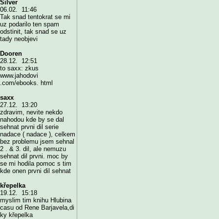
Silver
06.02. 11:46
Tak snad tentokrat se mi
uz podarilo ten spam
odstinit, tak snad se uz
tady neobjevi
Dooren
28.12. 12:51
to saxx: zkus
www.jahodovi
.com/ebooks. html
saxx
27.12. 13:20
zdravim, nevite nekdo
nahodou kde by se dal
sehnat prvni dil serie
nadace ( nadace ), celkem
bez problemu jsem sehnal
2 . & 3. dil, ale nemuzu
sehnat dil prvni. moc by
se mi hodila pomoc s tim
kde onen prvni dil sehnat
křepelka
19.12. 15:18
myslim tim knihu Hlubina
casu od Rene Barjavela,di
ky křepelka