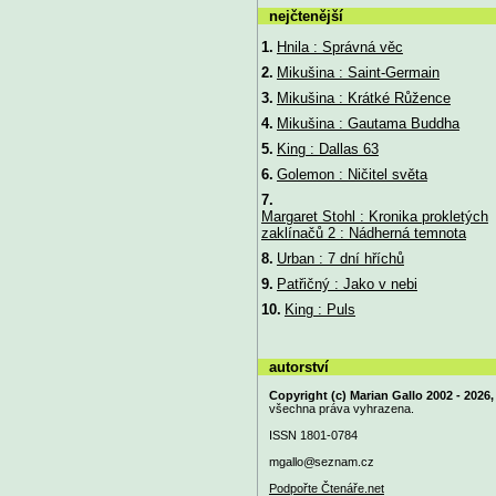
nejčtenější
1.
Hnila : Správná věc
2.
Mikušina : Saint-Germain
3.
Mikušina : Krátké Růžence
4.
Mikušina : Gautama Buddha
5.
King : Dallas 63
6.
Golemon : Ničitel světa
7.
Margaret Stohl : Kronika prokletých
zaklínačů 2 : Nádherná temnota
8.
Urban : 7 dní hříchů
9.
Patřičný : Jako v nebi
10.
King : Puls
autorství
Copyright (c) Marian Gallo 2002 - 2026,
všechna práva vyhrazena.
ISSN 1801-0784
mgallo@
seznam.cz
Podpořte Čtenáře.net