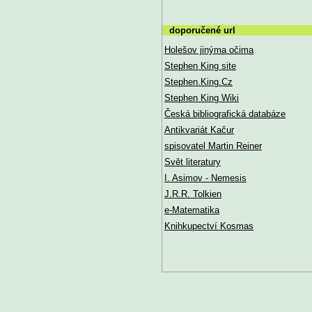
doporučené url
Holešov jinýma očima
Stephen King site
Stephen.King.Cz
Stephen King Wiki
Česká bibliografická databáze
Antikvariát Kačur
spisovatel Martin Reiner
Svět literatury
I. Asimov - Nemesis
J.R.R. Tolkien
e-Matematika
Knihkupectví Kosmas