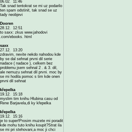
06.02. 11:46
Tak snad tentokrat se mi uz podarilo
ten spam odstinit, tak snad se uz
tady neobjevi
Dooren
28.12. 12:51
to saxx: zkus www.jahodovi
.com/ebooks. html
saxx
27.12. 13:20
zdravim, nevite nekdo nahodou kde
by se dal sehnat prvni dil serie
nadace ( nadace ), celkem bez
problemu jsem sehnal 2 . & 3. dil,
ale nemuzu sehnat dil prvni. moc by
se mi hodila pomoc s tim kde onen
prvni dil sehnat
křepelka
19.12. 15:18
myslim tim knihu Hlubina casu od
Rene Barjavela,di ky křepelka
křepelka
19.12. 15:16
je to super!Prosim muzete mi poradit
kde mohu tuto knihu koupit?Strat ila
se mi pri stehovani,a moc ji chci