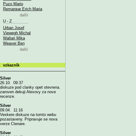
Puzo Mario
Remarque Erich Maria
další
U - Z
Urban Josef
Viewegh Michal
Waltari Mika
Weaver Ben
další
vzkazník
Silver
26.10. 09:37
diskuze pod clanky opet otevrena.
zaroven dekuji Alexovy za nove
recenze.
Silver
09.04. 11:16
Veskere diskuze na tomto webu
pozastaveny. Pripravuje se nova
verze Ctenare.
Silver