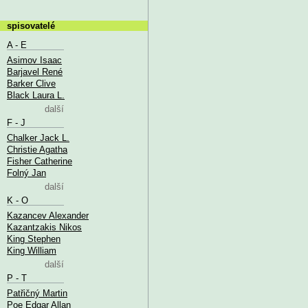
spisovatelé
A - E
Asimov Isaac
Barjavel René
Barker Clive
Black Laura L.
další
F - J
Chalker Jack L.
Christie Agatha
Fisher Catherine
Folný Jan
další
K - O
Kazancev Alexander
Kazantzakis Nikos
King Stephen
King William
další
P - T
Patřičný Martin
Poe Edgar Allan