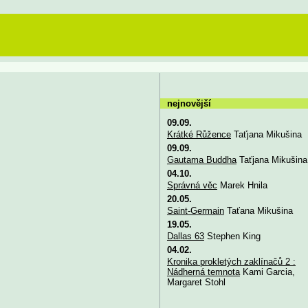
nejnovější
09.09.
Krátké Růžence
Taťjana Mikušina
09.09.
Gautama Buddha
Taťjana Mikušina
04.10.
Správná věc
Marek Hnila
20.05.
Saint-Germain
Taťana Mikušina
19.05.
Dallas 63
Stephen King
04.02.
Kronika prokletých zaklínačů 2 :
Nádherná temnota
Kami Garcia,
Margaret Stohl