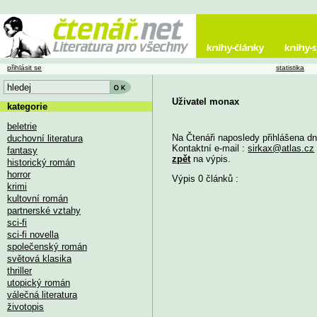
přihlásit se
statistika
Uživatel monax
kategorie
beletrie
Na Čtenáři naposledy přihlášena d
duchovní literatura
Kontaktní e-mail :
sirkax@atlas.cz
fantasy
zpět
na výpis.
historický román
horror
Výpis 0 článků :
krimi
kultovní román
partnerské vztahy
sci-fi
sci-fi novella
společenský román
světová klasika
thriller
utopický román
válečná literatura
životopis