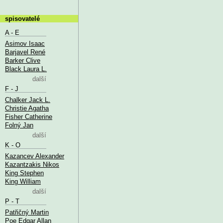
spisovatelé
A - E
Asimov Isaac
Barjavel René
Barker Clive
Black Laura L.
další
F - J
Chalker Jack L.
Christie Agatha
Fisher Catherine
Folný Jan
další
K - O
Kazancev Alexander
Kazantzakis Nikos
King Stephen
King William
další
P - T
Patřičný Martin
Poe Edgar Allan