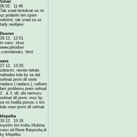
Silver
06.02. 11:46
Tak snad tentokrat se mi
uz podarilo ten spam
odstinit, tak snad se uz
tady neobjevi
Dooren
28.12. 12:51
to saxx: zkus
www.jahodovi
.com/ebooks. html
saxx
27.12. 13:20
zdravim, nevite nekdo
nahodou kde by se dal
sehnat prvni dil serie
nadace ( nadace ), celkem
bez problemu jsem sehnal
2 . & 3. dil, ale nemuzu
sehnat dil prvni. moc by
se mi hodila pomoc s tim
kde onen prvni dil sehnat
křepelka
19.12. 15:18
myslim tim knihu Hlubina
casu od Rene Barjavela,di
ky křepelka