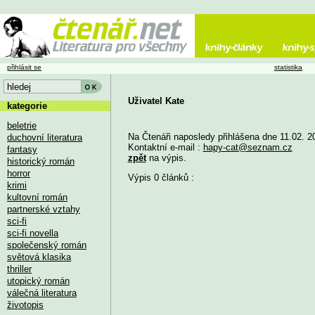
přihlásit se
statistika
Uživatel Kate
kategorie
beletrie
Na Čtenáři naposledy přihlášena dne 11.02. 2
duchovní literatura
Kontaktní e-mail :
hapy-cat@seznam.cz
fantasy
zpět
na výpis.
historický román
horror
Výpis 0 článků :
krimi
kultovní román
partnerské vztahy
sci-fi
sci-fi novella
společenský román
světová klasika
thriller
utopický román
válečná literatura
životopis