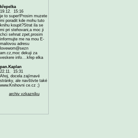
křepelka
19.12. 15:16
je to super!Prosim muzete
mi poradit kde mohu tuto
knihu koupit?Strat ila se
mi pri stehovani,a moc ji
chci sehnat zpet,prosim
informujte me na mou E-
mailovou adresu
lovewom@sezn
am.cz,moc dekuji za
veskere info....křep elka
pan.Kaplan
22.11. 15:31
Ahoj, docela zajímavé
stránky, ale navštivte také
www.Knihovni ce.cz ;)
archiv vzkazníku