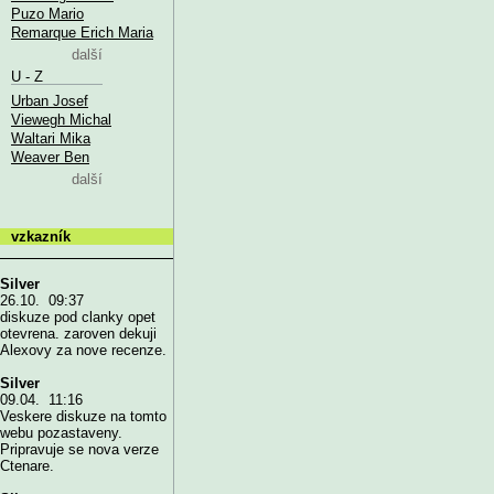
Puzo Mario
Remarque Erich Maria
další
U - Z
Urban Josef
Viewegh Michal
Waltari Mika
Weaver Ben
další
vzkazník
Silver
26.10. 09:37
diskuze pod clanky opet
otevrena. zaroven dekuji
Alexovy za nove recenze.
Silver
09.04. 11:16
Veskere diskuze na tomto
webu pozastaveny.
Pripravuje se nova verze
Ctenare.