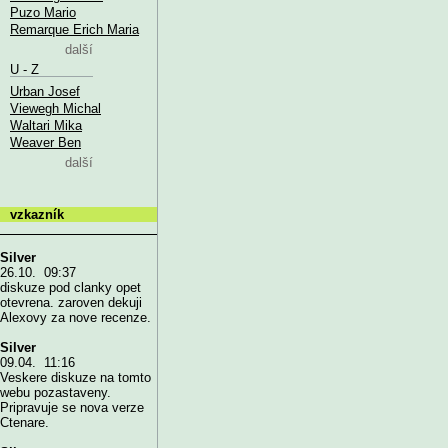
Puzo Mario
Remarque Erich Maria
další
U - Z
Urban Josef
Viewegh Michal
Waltari Mika
Weaver Ben
další
vzkazník
Silver
26.10. 09:37
diskuze pod clanky opet
otevrena. zaroven dekuji
Alexovy za nove recenze.
Silver
09.04. 11:16
Veskere diskuze na tomto
webu pozastaveny.
Pripravuje se nova verze
Ctenare.