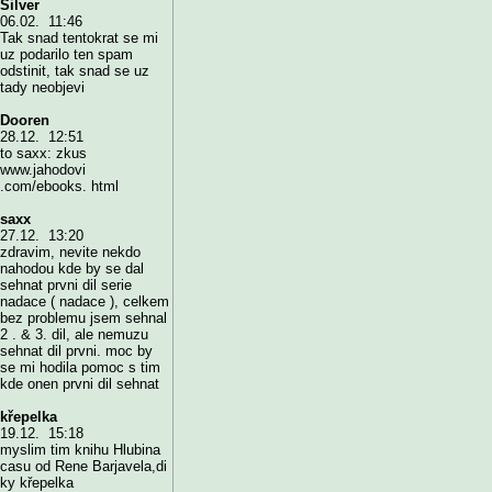
Silver
06.02. 11:46
Tak snad tentokrat se mi
uz podarilo ten spam
odstinit, tak snad se uz
tady neobjevi
Dooren
28.12. 12:51
to saxx: zkus
www.jahodovi
.com/ebooks. html
saxx
27.12. 13:20
zdravim, nevite nekdo
nahodou kde by se dal
sehnat prvni dil serie
nadace ( nadace ), celkem
bez problemu jsem sehnal
2 . & 3. dil, ale nemuzu
sehnat dil prvni. moc by
se mi hodila pomoc s tim
kde onen prvni dil sehnat
křepelka
19.12. 15:18
myslim tim knihu Hlubina
casu od Rene Barjavela,di
ky křepelka