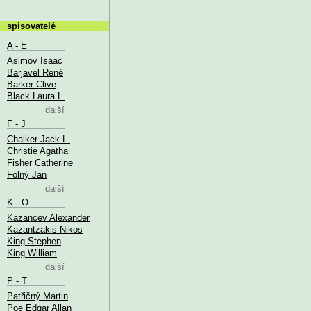
spisovatelé
A - E
Asimov Isaac
Barjavel René
Barker Clive
Black Laura L.
další
F - J
Chalker Jack L.
Christie Agatha
Fisher Catherine
Folný Jan
další
K - O
Kazancev Alexander
Kazantzakis Nikos
King Stephen
King William
další
P - T
Patřičný Martin
Poe Edgar Allan