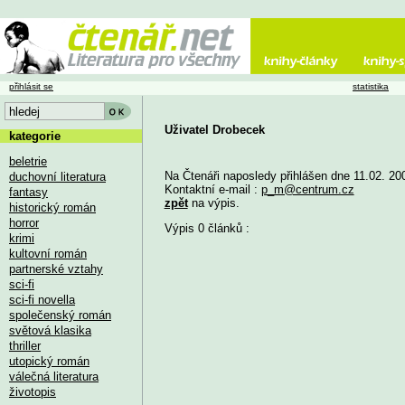
přihlásit se
statistika
Uživatel Drobecek
kategorie
beletrie
Na Čtenáři naposledy přihlášen dne 11.02. 20
duchovní literatura
Kontaktní e-mail :
p_m@centrum.cz
fantasy
zpět
na výpis.
historický román
horror
Výpis 0 článků :
krimi
kultovní román
partnerské vztahy
sci-fi
sci-fi novella
společenský román
světová klasika
thriller
utopický román
válečná literatura
životopis