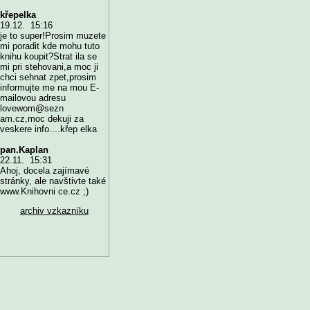
křepelka
19.12. 15:16
je to super!Prosim muzete
mi poradit kde mohu tuto
knihu koupit?Strat ila se
mi pri stehovani,a moc ji
chci sehnat zpet,prosim
informujte me na mou E-
mailovou adresu
lovewom@sezn
am.cz,moc dekuji za
veskere info....křep elka
pan.Kaplan
22.11. 15:31
Ahoj, docela zajímavé
stránky, ale navštivte také
www.Knihovni ce.cz ;)
archiv vzkazníku