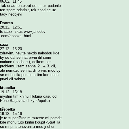
06.02. 11:46
Tak snad tentokrat se mi uz podarilo
ten spam odstinit, tak snad se uz
tady neobjevi
Dooren
28.12. 12:51
to saxx: zkus www.jahodovi
.com/ebooks. html
saxx
27.12. 13:20
zdravim, nevite nekdo nahodou kde
by se dal sehnat prvni dil serie
nadace ( nadace ), celkem bez
problemu jsem sehnal 2 . & 3. dil,
ale nemuzu sehnat dil prvni. moc by
se mi hodila pomoc s tim kde onen
prvni dil sehnat
křepelka
19.12. 15:18
myslim tim knihu Hlubina casu od
Rene Barjavela,di ky křepelka
křepelka
19.12. 15:16
je to super!Prosim muzete mi poradit
kde mohu tuto knihu koupit?Strat ila
se mi pri stehovani,a moc ji chci