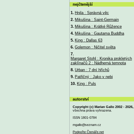
nejčtenější
1.
Hnila : Správná věc
2.
Mikušina : Saint-Germain
3.
Mikušina : Krátké Růžence
4.
Mikušina : Gautama Buddha
5.
King : Dallas 63
6.
Golemon : Ničitel světa
7.
Margaret Stohl : Kronika prokletých
zaklínačů 2 : Nádherná temnota
8.
Urban : 7 dní hříchů
9.
Patřičný : Jako v nebi
10.
King : Puls
autorství
Copyright (c) Marian Gallo 2002 - 2026,
všechna práva vyhrazena.
ISSN 1801-0784
mgallo@
seznam.cz
Podpořte Čtenáře.net