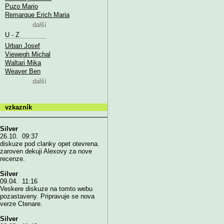
Puzo Mario
Remarque Erich Maria
další
U - Z
Urban Josef
Viewegh Michal
Waltari Mika
Weaver Ben
další
vzkazník
Silver
26.10. 09:37
diskuze pod clanky opet otevrena.
zaroven dekuji Alexovy za nove
recenze.
Silver
09.04. 11:16
Veskere diskuze na tomto webu
pozastaveny. Pripravuje se nova
verze Ctenare.
Silver