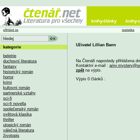
přihlásit se
statistika
Uživatel Lillian Bann
kategorie
beletrie
Na Čtenáři naposledy přihlášena d
duchovní literatura
Kontaktní e-mail :
amy.mystery@s
fantasy
zpět
na výpis.
historický román
horror
Výpis 0 článků :
krimi
kultovní román
partnerské vztahy
sci-fi
sci-fi novella
společenský román
světová klasika
thriller
utopický román
válečná literatura
životopis