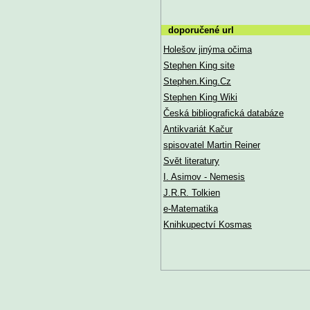
doporučené url
Holešov jinýma očima
Stephen King site
Stephen.King.Cz
Stephen King Wiki
Česká bibliografická databáze
Antikvariát Kačur
spisovatel Martin Reiner
Svět literatury
I. Asimov - Nemesis
J.R.R. Tolkien
e-Matematika
Knihkupectví Kosmas