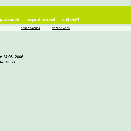
odběr novinek
filozofie webu
ne 24.06. 2006
eznam.cz