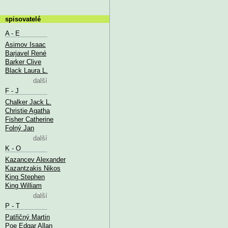
spisovatelé
A - E
Asimov Isaac
Barjavel René
Barker Clive
Black Laura L.
další
F - J
Chalker Jack L.
Christie Agatha
Fisher Catherine
Folný Jan
další
K - O
Kazancev Alexander
Kazantzakis Nikos
King Stephen
King William
další
P - T
Patřičný Martin
Poe Edgar Allan