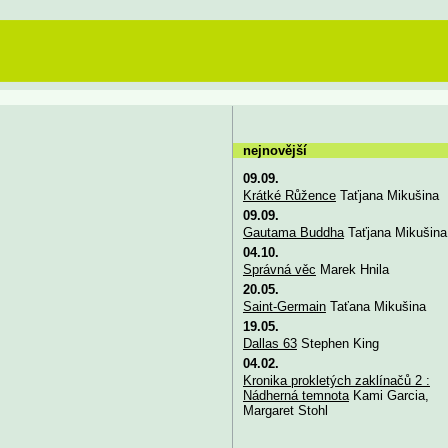
nejnovější
09.09.
Krátké Růžence
Taťjana Mikušina
09.09.
Gautama Buddha
Taťjana Mikušina
04.10.
Správná věc
Marek Hnila
20.05.
Saint-Germain
Taťana Mikušina
19.05.
Dallas 63
Stephen King
04.02.
Kronika prokletých zaklínačů 2 :
Nádherná temnota
Kami Garcia,
Margaret Stohl