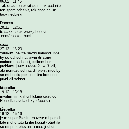
06.02. 11:46
Tak snad tentokrat se mi uz podarilo
ten spam odstinit, tak snad se uz
tady neobjevi
Dooren
28.12. 12:51
to saxx: zkus www.jahodovi
.com/ebooks. html
saxx
27.12. 13:20
zdravim, nevite nekdo nahodou kde
by se dal sehnat prvni dil serie
nadace ( nadace ), celkem bez
problemu jsem sehnal 2 . & 3. dil,
ale nemuzu sehnat dil prvni. moc by
se mi hodila pomoc s tim kde onen
prvni dil sehnat
křepelka
19.12. 15:18
myslim tim knihu Hlubina casu od
Rene Barjavela,di ky křepelka
křepelka
19.12. 15:16
je to super!Prosim muzete mi poradit
kde mohu tuto knihu koupit?Strat ila
se mi pri stehovani,a moc ji chci