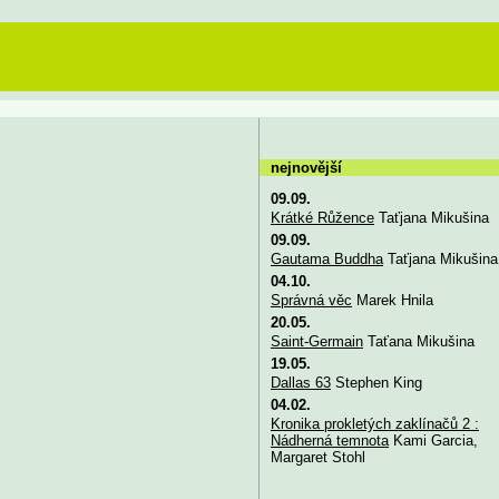
nejnovější
09.09.
Krátké Růžence
Taťjana Mikušina
09.09.
Gautama Buddha
Taťjana Mikušina
04.10.
Správná věc
Marek Hnila
20.05.
Saint-Germain
Taťana Mikušina
19.05.
Dallas 63
Stephen King
04.02.
Kronika prokletých zaklínačů 2 :
Nádherná temnota
Kami Garcia,
Margaret Stohl