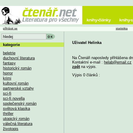
přihlásit se
statistika
Uživatel Helinka
kategorie
beletrie
Na Čtenáři naposledy přihlášena d
duchovní literatura
Kontaktní e-mail :
helab@email.cz
fantasy
zpět
na výpis.
historický román
horror
Výpis 0 článků :
krimi
kultovní román
partnerské vztahy
sci-fi
sci-fi novella
společenský román
světová klasika
thriller
utopický román
válečná literatura
životopis