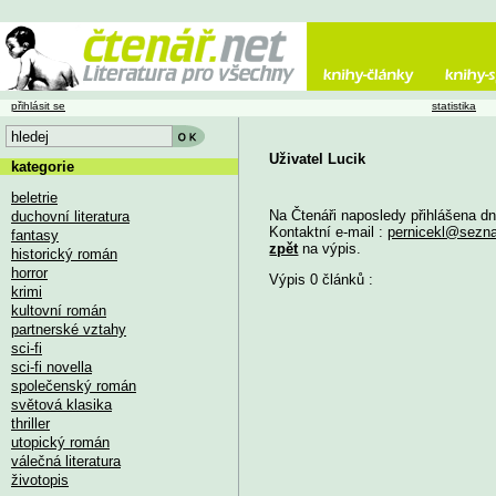
přihlásit se
statistika
Uživatel Lucik
kategorie
beletrie
Na Čtenáři naposledy přihlášena d
duchovní literatura
Kontaktní e-mail :
pernicekl@sezn
fantasy
zpět
na výpis.
historický román
horror
Výpis 0 článků :
krimi
kultovní román
partnerské vztahy
sci-fi
sci-fi novella
společenský román
světová klasika
thriller
utopický román
válečná literatura
životopis