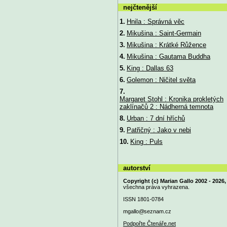
nejčtenější
1.
Hnila : Správná věc
2.
Mikušina : Saint-Germain
3.
Mikušina : Krátké Růžence
4.
Mikušina : Gautama Buddha
5.
King : Dallas 63
6.
Golemon : Ničitel světa
7.
Margaret Stohl : Kronika prokletých
zaklínačů 2 : Nádherná temnota
8.
Urban : 7 dní hříchů
9.
Patřičný : Jako v nebi
10.
King : Puls
autorství
Copyright (c) Marian Gallo 2002 - 2026,
všechna práva vyhrazena.
ISSN 1801-0784
mgallo@
seznam.cz
Podpořte Čtenáře.net