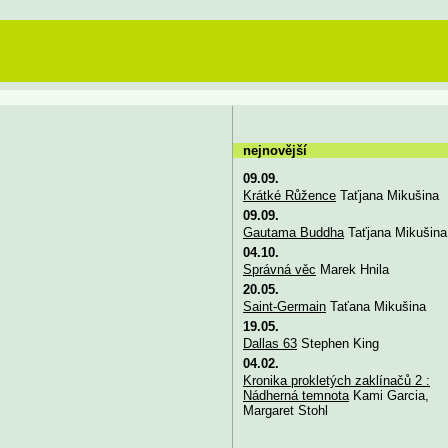
nejnovější
09.09.
Krátké Růžence
Taťjana Mikušina
09.09.
Gautama Buddha
Taťjana Mikušina
04.10.
Správná věc
Marek Hnila
20.05.
Saint-Germain
Taťana Mikušina
19.05.
Dallas 63
Stephen King
04.02.
Kronika prokletých zaklínačů 2 :
Nádherná temnota
Kami Garcia,
Margaret Stohl