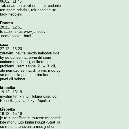
06.02. 11:46
Tak snad tentokrat se mi uz podarilo
ten spam odstinit, tak snad se uz
tady neobjevi
Dooren
28.12. 12:51
to saxx: zkus www.jahodovi
.com/ebooks. html
saxx
27.12. 13:20
zdravim, nevite nekdo nahodou kde
by se dal sehnat prvni dil serie
nadace ( nadace ), celkem bez
problemu jsem sehnal 2 . & 3. dil,
ale nemuzu sehnat dil prvni. moc by
se mi hodila pomoc s tim kde onen
prvni dil sehnat
křepelka
19.12. 15:18
myslim tim knihu Hlubina casu od
Rene Barjavela,di ky křepelka
křepelka
19.12. 15:16
je to super!Prosim muzete mi poradit
kde mohu tuto knihu koupit?Strat ila
se mi pri stehovani,a moc ji chci