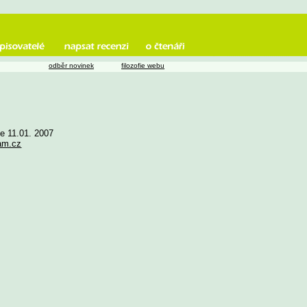
odběr novinek
filozofie webu
ne 11.01. 2007
am.cz