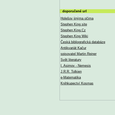
doporučené url
Holešov jinýma očima
Stephen King site
Stephen.King.Cz
Stephen King Wiki
Česká bibliografická databáze
Antikvariát Kačur
spisovatel Martin Reiner
Svět literatury
I. Asimov - Nemesis
J.R.R. Tolkien
e-Matematika
Knihkupectví Kosmas