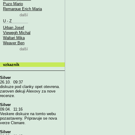
Puzo Mario
Remarque Erich Maria
další
U - Z
Urban Josef
Viewegh Michal
Waltari Mika
Weaver Ben
další
vzkazník
Silver
26.10. 09:37
diskuze pod clanky opet otevrena.
zaroven dekuji Alexovy za nove
recenze.
Silver
09.04. 11:16
Veskere diskuze na tomto webu
pozastaveny. Pripravuje se nova
verze Ctenare.
Silver