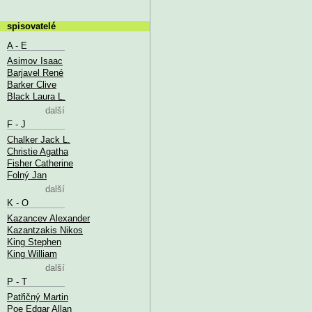
spisovatelé
A - E
Asimov Isaac
Barjavel René
Barker Clive
Black Laura L.
další
F - J
Chalker Jack L.
Christie Agatha
Fisher Catherine
Folný Jan
další
K - O
Kazancev Alexander
Kazantzakis Nikos
King Stephen
King William
další
P - T
Patřičný Martin
Poe Edgar Allan