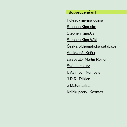
doporučené url
Holešov jinýma očima
Stephen King site
Stephen.King.Cz
Stephen King Wiki
Česká bibliografická databáze
Antikvariát Kačur
spisovatel Martin Reiner
Svět literatury
I. Asimov - Nemesis
J.R.R. Tolkien
e-Matematika
Knihkupectví Kosmas