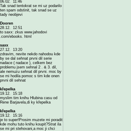
06.02. 11:46
Tak snad tentokrat se mi uz podarilo
ten spam odstinit, tak snad se uz
tady neobjevi
Dooren
28.12. 12:51
to saxx: zkus www.jahodovi
.com/ebooks. html
saxx
27.12. 13:20
zdravim, nevite nekdo nahodou kde
by se dal sehnat prvni dil serie
nadace ( nadace ), celkem bez
problemu jsem sehnal 2 . & 3. dil,
ale nemuzu sehnat dil prvni. moc by
se mi hodila pomoc s tim kde onen
prvni dil sehnat
křepelka
19.12. 15:18
myslim tim knihu Hlubina casu od
Rene Barjavela,di ky křepelka
křepelka
19.12. 15:16
je to super!Prosim muzete mi poradit
kde mohu tuto knihu koupit?Strat ila
se mi pri stehovani,a moc ji chci