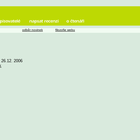
odběr novinek
filozofie webu
e 26.12. 2006
k