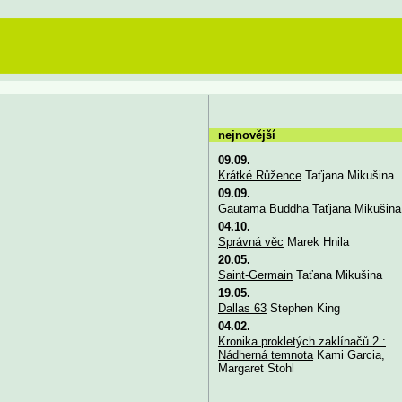
nejnovější
09.09.
Krátké Růžence
Taťjana Mikušina
09.09.
Gautama Buddha
Taťjana Mikušina
04.10.
Správná věc
Marek Hnila
20.05.
Saint-Germain
Taťana Mikušina
19.05.
Dallas 63
Stephen King
04.02.
Kronika prokletých zaklínačů 2 :
Nádherná temnota
Kami Garcia,
Margaret Stohl