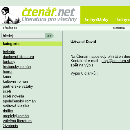
přihlásit se
statistika
Uživatel David
kategorie
beletrie
Na Čtenáři naposledy přihlášen dn
duchovní literatura
Kontaktní e-mail :
sopi@centrum.s
fantasy
zpět
na výpis.
historický román
horror
Výpis 0 článků :
krimi
kultovní román
partnerské vztahy
sci-fi
sci-fi novella
společenský román
světová klasika
thriller
utopický román
válečná literatura
životopis