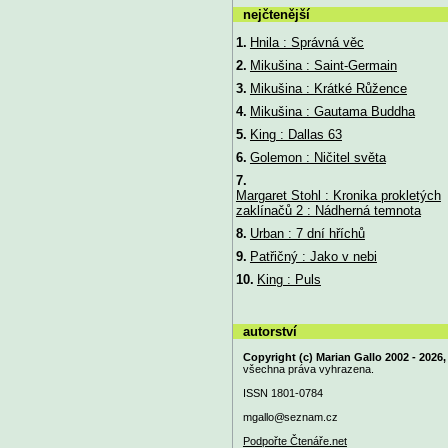
nejčtenější
1.
Hnila : Správná věc
2.
Mikušina : Saint-Germain
3.
Mikušina : Krátké Růžence
4.
Mikušina : Gautama Buddha
5.
King : Dallas 63
6.
Golemon : Ničitel světa
7.
Margaret Stohl : Kronika prokletých
zaklínačů 2 : Nádherná temnota
8.
Urban : 7 dní hříchů
9.
Patřičný : Jako v nebi
10.
King : Puls
autorství
Copyright (c) Marian Gallo 2002 - 2026,
všechna práva vyhrazena.
ISSN 1801-0784
mgallo@
seznam.cz
Podpořte Čtenáře.net