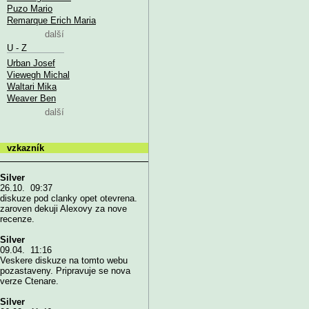
Puzo Mario
Remarque Erich Maria
další
U - Z
Urban Josef
Viewegh Michal
Waltari Mika
Weaver Ben
další
vzkazník
Silver
26.10. 09:37
diskuze pod clanky opet otevrena.
zaroven dekuji Alexovy za nove
recenze.
Silver
09.04. 11:16
Veskere diskuze na tomto webu
pozastaveny. Pripravuje se nova
verze Ctenare.
Silver