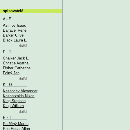
spisovatelé
A - E
Asimov Isaac
Barjavel René
Barker Clive
Black Laura L.
další
F - J
Chalker Jack L.
Christie Agatha
Fisher Catherine
Folný Jan
další
K - O
Kazancev Alexander
Kazantzakis Nikos
King Stephen
King William
další
P - T
Patřičný Martin
Poe Edgar Allan