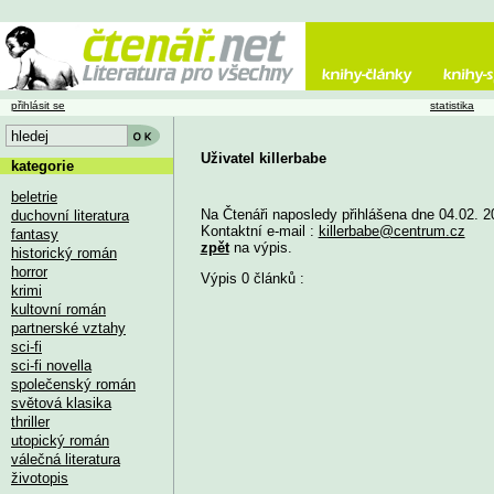
přihlásit se
statistika
Uživatel killerbabe
kategorie
beletrie
Na Čtenáři naposledy přihlášena dne 04.02. 2
duchovní literatura
Kontaktní e-mail :
killerbabe@centrum.cz
fantasy
zpět
na výpis.
historický román
horror
Výpis 0 článků :
krimi
kultovní román
partnerské vztahy
sci-fi
sci-fi novella
společenský román
světová klasika
thriller
utopický román
válečná literatura
životopis