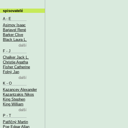
spisovatelé
A - E
Asimov Isaac
Barjavel René
Barker Clive
Black Laura L.
další
F - J
Chalker Jack L.
Christie Agatha
Fisher Catherine
Folný Jan
další
K - O
Kazancev Alexander
Kazantzakis Nikos
King Stephen
King William
další
P - T
Patřičný Martin
Poe Edgar Allan