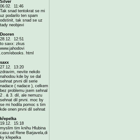
Silver
06.02. 11:46
Tak snad tentokrat se mi
uz podarilo ten spam
odstinit, tak snad se uz
tady neobjevi
Dooren
28.12. 12:51
to saxx: zkus
www.jahodovi
.com/ebooks. html
saxx
27.12. 13:20
zdravim, nevite nekdo
nahodou kde by se dal
sehnat prvni dil serie
nadace ( nadace ), celkem
bez problemu jsem sehnal
2 . & 3. dil, ale nemuzu
sehnat dil prvni. moc by
se mi hodila pomoc s tim
kde onen prvni dil sehnat
křepelka
19.12. 15:18
myslim tim knihu Hlubina
casu od Rene Barjavela,di
ky křepelka