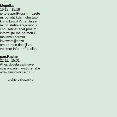
křepelka
19.12. 15:16
je to super!Prosim muzete
mi poradit kde mohu tuto
knihu koupit?Strat ila se
mi pri stehovani,a moc ji
chci sehnat zpet,prosim
informujte me na mou E-
mailovou adresu
lovewom@sezn
am.cz,moc dekuji za
veskere info....křep elka
pan.Kaplan
22.11. 15:31
Ahoj, docela zajímavé
stránky, ale navštivte také
www.Knihovni ce.cz ;)
archiv vzkazníku