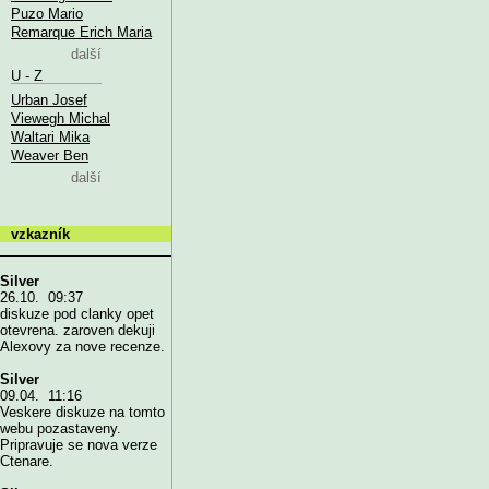
Puzo Mario
Remarque Erich Maria
další
U - Z
Urban Josef
Viewegh Michal
Waltari Mika
Weaver Ben
další
vzkazník
Silver
26.10. 09:37
diskuze pod clanky opet
otevrena. zaroven dekuji
Alexovy za nove recenze.
Silver
09.04. 11:16
Veskere diskuze na tomto
webu pozastaveny.
Pripravuje se nova verze
Ctenare.